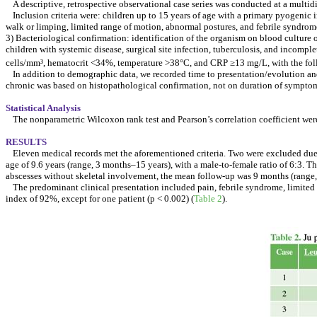
A descriptive, retrospective observational case series was conducted at a multid
Inclusion criteria were: children up to 15 years of age with a primary pyogenic 
walk or limping, limited range of motion, abnormal postures, and febrile syndrom
3) Bacteriological confirmation: identification of the organism on blood culture 
children with systemic disease, surgical site infection, tuberculosis, and incompl
cells/mm³, hematocrit <34%, temperature >38°C, and CRP ≥13 mg/L, with the foll
In addition to demographic data, we recorded time to presentation/evolution and 
chronic was based on histopathological confirmation, not on duration of sympto
Statistical Analysis
The nonparametric Wilcoxon rank test and Pearson’s correlation coefficient were
RESULTS
Eleven medical records met the aforementioned criteria. Two were excluded due
age of 9.6 years (range, 3 months–15 years), with a male-to-female ratio of 6:3.
abscesses without skeletal involvement, the mean follow-up was 9 months (range
The predominant clinical presentation included pain, febrile syndrome, limited 
index of 92%, except for one patient (p < 0.002) (
Table 2
).