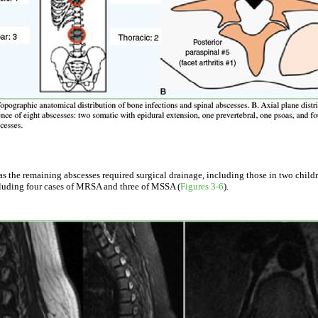
eas the remaining abscesses required surgical drainage, including those in two ch
ncluding four cases of MRSA and three of MSSA (
Figures 3-6
).