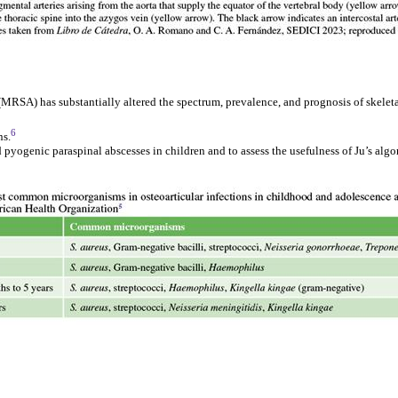
MRSA) has substantially altered the spectrum, prevalence, and prognosis of skeleta
6
ns.
d pyogenic paraspinal abscesses in children and to assess the
usefulness
of
Ju’s
algo