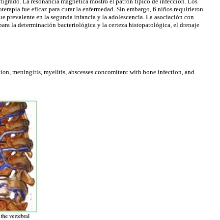
 atigrado. La resonancia magnética mostró el patrón típico de infección. Los
terapia fue eficaz para curar la enfermedad. Sin embargo, 6 niños requirieron
e prevalente en la segunda infancia y la adolescencia. La asociación con
ara la determinación bacteriológica y la certeza histopatológica, el drenaje
ion, meningitis, myelitis, abscesses concomitant with bone infection, and