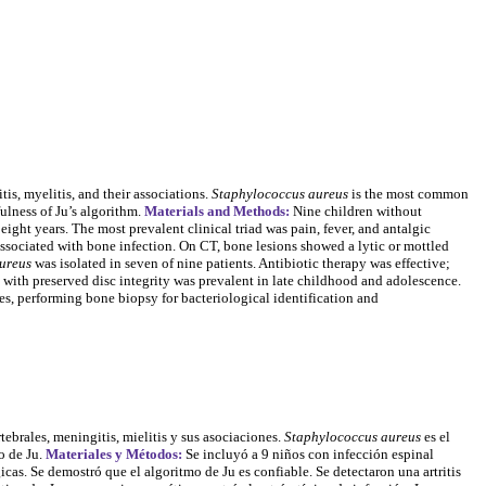
tis, myelitis, and their associations.
Staphylococcus aureus
is the most common
ulness of Ju’s algorithm.
Materials and Methods:
Nine children without
ight years. The most prevalent clinical triad was pain, fever, and antalgic
ve associated with bone infection. On CT, bone lesions showed a lytic or mottled
aureus
was isolated in seven of nine patients. Antibiotic therapy was effective;
 with preserved disc integrity was prevalent in late childhood and adolescence.
es, performing bone biopsy for bacteriological identification and
tebrales, meningitis, mielitis y sus asociaciones.
Staphylococcus aureus
es el
o de Ju.
Materiales y Métodos:
Se incluyó a 9 niños con infección espinal
icas. Se demostró que el algoritmo de Ju es confiable. Se detectaron una artritis