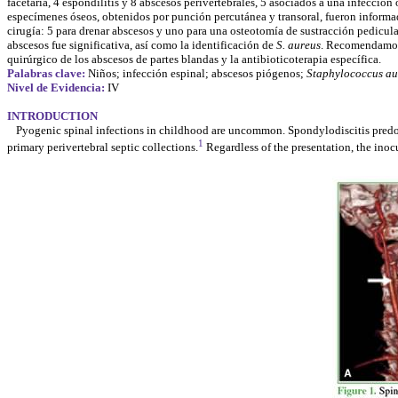
facetaria, 4 espondilitis y 8 abscesos perivertebrales, 5 asociados a una infecció
especímenes óseos, obtenidos por punción percutánea y transoral, fueron informad
cirugía: 5 para drenar abscesos y uno para una osteotomía de sustracción pedicular
abscesos fue significativa, así como la identificación de
S. aureus
. Recomendamos l
quirúrgico de los abscesos de partes blandas y la antibioticoterapia específica.
Palabras clave:
Niños; infección espinal; abscesos piógenos;
Staphylococcus au
Nivel de Evidencia:
IV
INTRODUCTION
Pyogenic spinal infections in childhood are uncommon. Spondylodiscitis predomin
1
primary perivertebral septic collections.
Regardless of the presentation, the ino