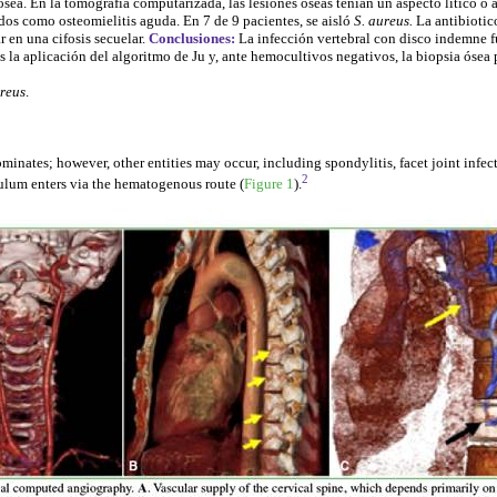
n ósea. En la tomografía computarizada, las lesiones óseas tenían un aspecto lítico o
os como osteomielitis aguda. En 7 de 9 pacientes, se aisló
S. aureus.
La antibiotico
 en una cifosis secuelar.
Conclusiones:
La infección vertebral con disco indemne fu
a aplicación del algoritmo de Ju y, ante hemocultivos negativos, la biopsia ósea p
reus
.
ates; however, other entities may occur, including spondylitis, facet joint infect
2
culum enters via the hematogenous route (
Figure 1
).