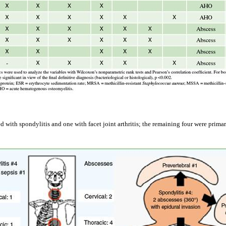
ed
with
spondylitis
and
one
with
facet
joint
arthritis
; the remaining four were primar