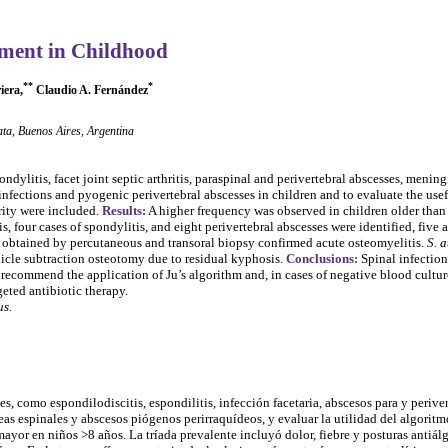
ement in Childhood
*
*
*
iera,
Claudio A. Fernández
ta, Buenos Aires, Argentina
dylitis, facet joint septic arthritis, paraspinal and perivertebral abscesses, meningi
nfections and pyogenic perivertebral abscesses in children and to evaluate the usef
rity were included.
Results:
A higher frequency was observed in children older than e
itis, four cases of spondylitis, and eight perivertebral abscesses were identified, fi
 obtained by percutaneous and transoral biopsy confirmed acute osteomyelitis.
S. 
dicle subtraction osteotomy due to residual kyphosis.
Conclusions:
Spinal infection
 recommend the application of Ju’s algorithm and, in cases of negative blood cultur
geted antibiotic therapy.
us
.
, como espondilodiscitis, espondilitis, infección facetaria, abscesos para y periver
as espinales y abscesos piógenos perirraquídeos, y evaluar la utilidad del algoritm
ayor en niños >8 años. La tríada prevalente incluyó dolor, fiebre y posturas antiálg