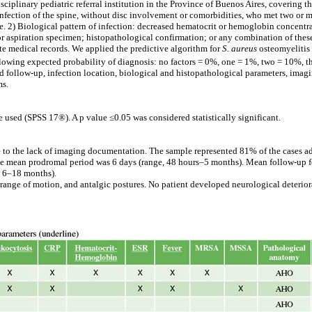
isciplinary pediatric referral institution in the Province of Buenos Aires, coverin
infection of the spine, without disc involvement or comorbidities, who met two or mo
e. 2) Biological pattern of infection: decreased hematocrit or hemoglobin concentra
or aspiration specimen; histopathological confirmation; or any combination of these 
ete medical records. We applied the predictive algorithm for
S. aureus
osteomyelitis 
owing expected probability of diagnosis: no factors = 0%, one = 1%, two = 10%, t
follow-up, infection location, biological and histopathological parameters, imaging
ms.
 used (SPSS 17®). A p value ≤0.05 was considered statistically significant.
 to the lack of imaging documentation. The sample represented 81% of the cases ad
 The mean prodromal period was 6 days (range, 48 hours–5 months). Mean follow-up f
, 6–18 months).
range of motion, and antalgic postures. No patient developed neurological deteriora