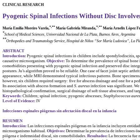
CLINICAL RESEARCH
Pyogenic Spinal Infections Without Disc Involv
*
,**
*
,**
María Emilia Moreiro
Varela,
María Gabriela
Miranda,
María Arnelix López
Fr
*
School of Medical Sciences, Universidad Nacional de La Plata, Buenos Aires, Argentina
**
Orthopedics and Traumatology Service, Hospital de Niños “Sor María Ludovica”, La Pla
ABSTRACT
Introduction:
Pyogenic spinal infections in children include spondylodiscitis, spon
causative microorganism
.
Objective:
To determine the prevalence of spinal bone i
comorbidities presenting with pyogenic spinal infection and preserved disc integ
postures. Ju’s algorithm proved to be reliable. One case of facet joint septic arthr
appearance, while MRI demonstrated typical infectious patterns. Bone specimens
however, six children required surgery: five for abscess drainage and one for a pe
Its association with abscess formation and
S. aureus
infection was significant. We
histopathological confirmation, surgical drainage of soft tissue abscesses, and tar
Keywords:
Children; spinal infection; pyogenic abscesses;
Staphylococcus aure
Level of Evidence:
IV
Infecciones espinales piógenas sin afectación discal en la infancia
RESUMEN
Introducción:
Las infecciones espinales piógenas en la infancia incluyen entidades
microorganismo habitual.
Objetivos:
Determinar la prevalencia de infecciones óse
piógena e indemnidad discal, sin comorbilidades.
Resultados
:
La frecuencia fue m