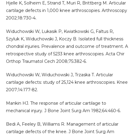
Hjelle K, Solheim E, Strand T, Muri R, Brittberg M. Articular
cartilage defects in 1,000 knee arthroscopies. Arthroscopy
2002;18:730-4.
Widuchowski W, Lukasik P, Kwiatkowski G, Faltus R,
Szyluk K, Widuchowski J, Koczy B. Isolated full thickness
chondral injuries. Prevalence and outcome of treatment. A
retrospective study of 5233 knee arthroscopies. Acta Chir
Orthop Traumatol Cech 2008;75:382-6.
Widuchowski W, Widuchowski J, Trzaska T. Articular
cartilage defects: study of 25,124 knee arthroscopies. Knee
2007;14:177-82.
Mankin HJ. The response of articular cartilage to
mechanical injury. J Bone Joint Surg Am 1982;64:460-6.
Bedi A, Feeley B, Williams R. Management of articular
cartilage defects of the knee. J Bone Joint Surg Am