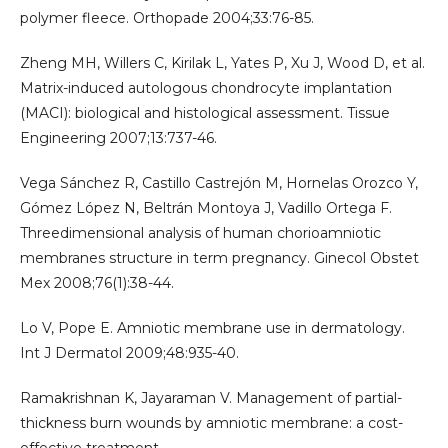
polymer fleece. Orthopade 2004;33:76-85.
Zheng MH, Willers C, Kirilak L, Yates P, Xu J, Wood D, et al.
Matrix-induced autologous chondrocyte implantation
(MACI): biological and histological assessment. Tissue
Engineering 2007;13:737-46.
Vega Sánchez R, Castillo Castrejón M, Hornelas Orozco Y,
Gómez López N, Beltrán Montoya J, Vadillo Ortega F.
Threedimensional analysis of human chorioamniotic
membranes structure in term pregnancy. Ginecol Obstet
Mex 2008;76(1):38-44.
Lo V, Pope E. Amniotic membrane use in dermatology.
Int J Dermatol 2009;48:935-40.
Ramakrishnan K, Jayaraman V. Management of partial-
thickness burn wounds by amniotic membrane: a cost-