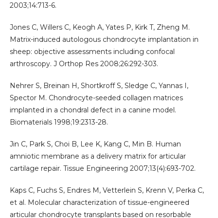
2003;14:713-6.
Jones C, Willers C, Keogh A, Yates P, Kirk T, Zheng M.
Matrix-induced autologous chondrocyte implantation in
sheep: objective assessments including confocal
arthroscopy. J Orthop Res 2008;26:292-303.
Nehrer S, Breinan H, Shortkroff S, Sledge C, Yannas I,
Spector M. Chondrocyte-seeded collagen matrices
implanted in a chondral defect in a canine model.
Biomaterials 1998;19:2313-28.
Jin C, Park S, Choi B, Lee K, Kang C, Min B. Human
amniotic membrane as a delivery matrix for articular
cartilage repair. Tissue Engineering 2007;13(4):693-702.
Kaps C, Fuchs S, Endres M, Vetterlein S, Krenn V, Perka C,
et al. Molecular characterization of tissue-engineered
articular chondrocyte transplants based on resorbable