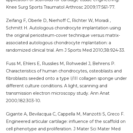
Knee Surg Sports Traumatol Arthrosc 2009;17:561-77.
Zeifang F, Oberle D, Nierhoff C, Richter W, Moradi ,
Schmitt H. Autologous chondrocyte implantation using
the original periosteum-cover technique versus matrix-
associated autologous chondrocyte mplantation: a
randomized clinical trial. Am J Sports Med 2010;38:924-33.
Fuss M, Ehlers E, Russlies M, Rohwedel J, Behrens P.
Characteristics of human chondrocytes, osteoblasts and
fibroblasts seeded onto a type I/III collagen sponge under
different culture conditions. A light, scanning and
transmission electron microscopy study. Ann Anat
2000;182:303-10.
Gigante A, Bevilacqua C, Cappella M, Manzotti S, Greco F.
Engineered articular cartilage: influence of the scaffold on
cell phenotype and proliferation. J Mater Sci Mater Med