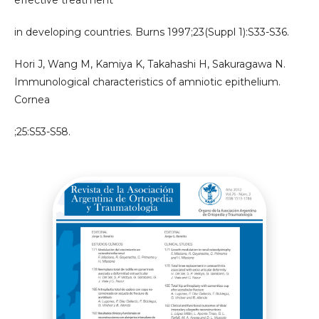
effective treatment
in developing countries. Burns 1997;23(Suppl 1):S33-S36.
Hori J, Wang M, Kamiya K, Takahashi H, Sakuragawa N.
Immunological characteristics of amniotic epithelium.
Cornea
;25:S53-S58.