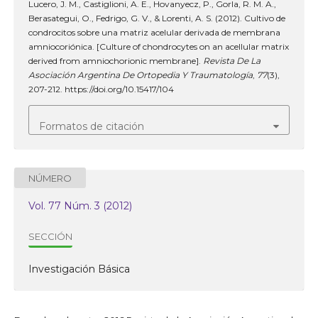
Lucero, J. M., Castiglioni, A. E., Hovanyecz, P., Gorla, R. M. A.,
Berasategui, O., Fedrigo, G. V., & Lorenti, A. S. (2012). Cultivo de
condrocitos sobre una matriz acelular derivada de membrana
amniocoriónica. [Culture of chondrocytes on an acellular matrix
derived from amniochorionic membrane].
Revista De La
Asociación Argentina De Ortopedia Y Traumatología
,
77
(3),
207-212. https://doi.org/10.15417/104
Formatos de citación
NÚMERO
Vol. 77 Núm. 3 (2012)
SECCIÓN
Investigación Básica