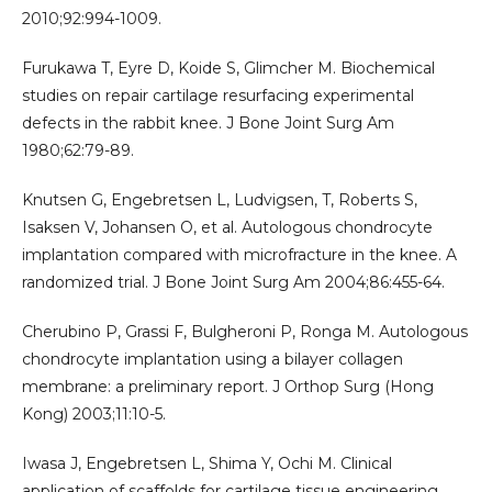
2010;92:994-1009.
Furukawa T, Eyre D, Koide S, Glimcher M. Biochemical
studies on repair cartilage resurfacing experimental
defects in the rabbit knee. J Bone Joint Surg Am
1980;62:79-89.
Knutsen G, Engebretsen L, Ludvigsen, T, Roberts S,
Isaksen V, Johansen O, et al. Autologous chondrocyte
implantation compared with microfracture in the knee. A
randomized trial. J Bone Joint Surg Am 2004;86:455-64.
Cherubino P, Grassi F, Bulgheroni P, Ronga M. Autologous
chondrocyte implantation using a bilayer collagen
membrane: a preliminary report. J Orthop Surg (Hong
Kong) 2003;11:10-5.
Iwasa J, Engebretsen L, Shima Y, Ochi M. Clinical
application of scaffolds for cartilage tissue engineering.