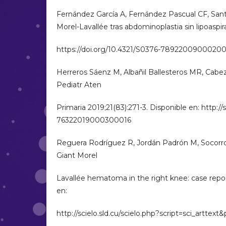
Fernández García A, Fernández Pascual CF, Sant
Morel-Lavallée tras abdominoplastia sin lipoaspir
https://doi.org/10.4321/S0376-7892200900020
Herreros Sáenz M, Albañil Ballesteros MR, Cabe
Pediatr Aten
Primaria 2019;21(83):271-3. Disponible en: http://s
76322019000300016
Reguera Rodríguez R, Jordán Padrón M, Socorro
Giant Morel
Lavallée hematoma in the right knee: case repor
en:
http://scielo.sld.cu/scielo.php?script=sci_art