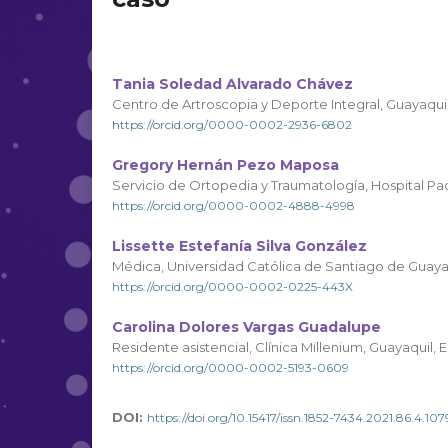
Tania Soledad Alvarado Chávez
Centro de Artroscopia y Deporte Integral, Guayaqui
https://orcid.org/0000-0002-2936-6802
Gregory Hernán Pezo Maposa
Servicio de Ortopedia y Traumatología, Hospital Pad
https://orcid.org/0000-0002-4888-4998
Lissette Estefanía Silva González
Médica, Universidad Católica de Santiago de Guaya
https://orcid.org/0000-0002-0225-443X
Carolina Dolores Vargas Guadalupe
Residente asistencial, Clínica Millenium, Guayaquil,
https://orcid.org/0000-0002-5193-0609
DOI:
https://doi.org/10.15417/issn.1852-7434.2021.86.4.107