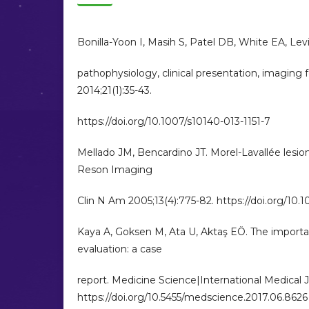
Bonilla-Yoon I, Masih S, Patel DB, White EA, Lev
pathophysiology, clinical presentation, imaging
2014;21(1):35-43.
https://doi.org/10.1007/s10140-013-1151-7
Mellado JM, Bencardino JT. Morel-Lavallée les
Reson Imaging
Clin N Am 2005;13(4):775-82. https://doi.org/10.
Kaya A, Goksen M, Ata U, Aktaş EÖ. The importan
evaluation: a case
report. Medicine Science|International Medical Jo
https://doi.org/10.5455/medscience.2017.06.8626