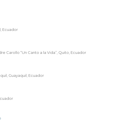
l, Ecuador
re Carollo “Un Canto a la Vida”, Quito, Ecuador
quil, Guayaquil, Ecuador
 Ecuador
9