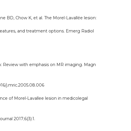
ine BD, Chow K, et al. The Morel-Lavallée lesion:
 features, and treatment options. Emerg Radiol
ion: Review with emphasis on MR imaging. Magn
1016/j.mric.2005.08.006
ce of Morel-Lavallee lesion in medicolegal
urnal 2017;6(3):1.