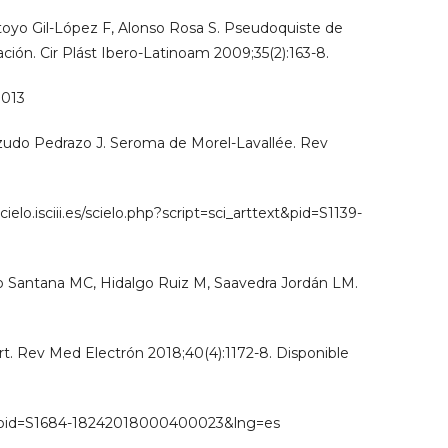
oyo Gil-López F, Alonso Rosa S. Pseudoquiste de
ación. Cir Plást Ibero-Latinoam 2009;35(2):163-8.
0013
zudo Pedrazo J. Seroma de Morel-Lavallée. Rev
cielo.isciii.es/scielo.php?script=sci_arttext&pid=S1139-
 Santana MC, Hidalgo Ruiz M, Saavedra Jordán LM.
t. Rev Med Electrón 2018;40(4):1172-8. Disponible
text&pid=S1684-18242018000400023&lng=es