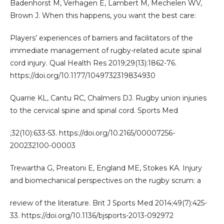
Badenhorst M, Verhagen E, Lambert M, Mechelen WV,
Brown J. When this happens, you want the best care:
Players’ experiences of barriers and facilitators of the
immediate management of rugby-related acute spinal
cord injury. Qual Health Res 2019;29(13):1862-76.
https://doi.org/10.1177/1049732319834930
Quarrie KL, Cantu RC, Chalmers DJ. Rugby union injuries
to the cervical spine and spinal cord. Sports Med
;32(10):633-53. https://doi.org/10.2165/00007256-
200232100-00003
Trewartha G, Preatoni E, England ME, Stokes KA. Injury
and biomechanical perspectives on the rugby scrum: a
review of the literature. Brit J Sports Med 2014;49(7):425-
33. https://doi.org/10.1136/bjsports-2013-092972