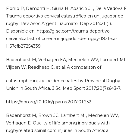
Fiorillo P, Demonti H, Giuria H, Aparicio JL, Della Vedova F.
Trauma deportivo cervical catastrófico en un jugador de
rugby. Rev Asoc Argent Traumatol Dep 2014:21 (1).
Disponible en: https://g-se.com/trauma-deportivo-
cervicalcatastrofico-en-un-jugador-de-rugby-1821-sa-
H57cfb27254339
Badenhorst M, Verhagen EA, Mechelen WV, Lambert MI,
Viljoen W, Readhead C, et al. A comparison of
catastrophic injury incidence rates by Provincial Rugby
Union in South Africa. J Sci Med Sport 2017;20(7):643-7.
https://doi.org/10.1016/j.jsams.2017.01.232
Badenhorst M, Brown JC, Lambert MI, Mechelen WV,
Verhagen E. Quality of life among individuals with
rugbyrelated spinal cord injuries in South Africa: a