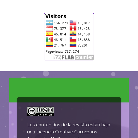
Los contenidos de la revista están bajo
una
Licencia Creative Commons