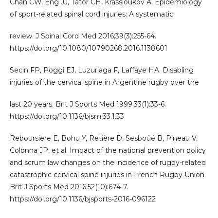
Chan CW, Eng JJ, Tator CH, Krassioukov A. Epidemiology
of sport-related spinal cord injuries: A systematic
review. J Spinal Cord Med 2016;39(3):255-64.
https://doi.org/10.1080/10790268.2016.1138601
Secin FP, Poggi EJ, Luzuriaga F, Laffaye HA. Disabling
injuries of the cervical spine in Argentine rugby over the
last 20 years. Brit J Sports Med 1999;33(1):33-6.
https://doi.org/10.1136/bjsm.33.1.33
Reboursiere E, Bohu Y, Retière D, Sesboüé B, Pineau V,
Colonna JP, et al. Impact of the national prevention policy
and scrum law changes on the incidence of rugby-related
catastrophic cervical spine injuries in French Rugby Union.
Brit J Sports Med 2016;52(10):674-7.
https://doi.org/10.1136/bjsports-2016-096122