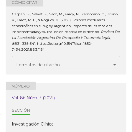
CÓMO CITAR
Carpani, F., Salvat, F., Saco, M., Farcy, N., Zamorano, C., Bruno,
V., Farez, M. F., & Nogués, M. (2021). Lesiones medulares
catastróficas en el rugby argentino. Impacto de las medidas
implementadas y su reducción relativa en el tiempo.
Revista De
La Asociación Argentina De Ortopedia Y Traumatología
,
86
(3), 335-341. https://doi.org/10.15417/issn.1852-
7434.2021.86.3.1154
Formatos de citación
NÚMERO
Vol. 86 Núm. 3 (2021)
SECCIÓN
Investigación Clínica