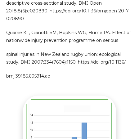
descriptive cross-sectional study. BMJ Open
2018;8(6):e020890. https://doi.org/10.1136/bmjopen-2017-
020890
Quarrie KL, Gianotti SM, Hopkins WG, Hume PA. Effect of
nationwide injury prevention programme on serious
spinal injuries in New Zealand rugby union: ecological
study. BMJ 2007;334(7604):1150. https://doi.org/10.1136/
bmj.39185.605914.ae