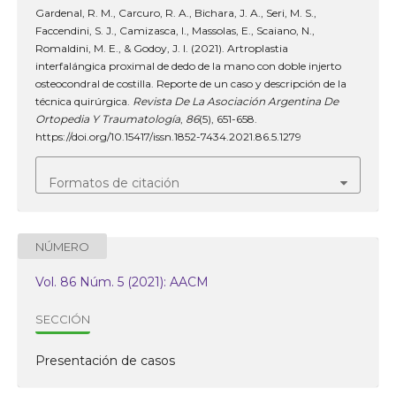
Gardenal, R. M., Carcuro, R. A., Bichara, J. A., Seri, M. S.,
Faccendini, S. J., Camizasca, I., Massolas, E., Scaiano, N.,
Romaldini, M. E., & Godoy, J. I. (2021). Artroplastia
interfalángica proximal de dedo de la mano con doble injerto
osteocondral de costilla. Reporte de un caso y descripción de la
técnica quirúrgica.
Revista De La Asociación Argentina De
Ortopedia Y Traumatología
,
86
(5), 651-658.
https://doi.org/10.15417/issn.1852-7434.2021.86.5.1279
Formatos de citación
NÚMERO
Vol. 86 Núm. 5 (2021): AACM
SECCIÓN
Presentación de casos