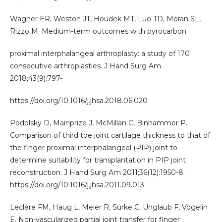
Wagner ER, Weston JT, Houdek MT, Luo TD, Moran SL,
Rizzo M. Medium-term outcomes with pyrocarbon
proximal interphalangeal arthroplasty: a study of 170
consecutive arthroplasties. J Hand Surg Am
2018;43(9):797-
https://doi.org/10.1016/j.jhsa.2018.06.020
Podolsky D, Mainprize J, McMillan C, Binhammer P.
Comparison of third toe joint cartilage thickness to that of
the finger proximal interphalangeal (PIP) joint to
determine suitability for transplantation in PIP joint
reconstruction. J Hand Surg Am 2011;36(12):1950-8.
https://doi.org/10.1016/j.jhsa.2011.09.013
Leclère FM, Haug L, Meier R, Surke C, Unglaub F, Vögelin
E. Non-vascularized partial joint transfer for finger