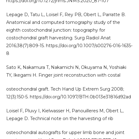
https://doi.org/10.1272/jnms.JNMS.2020_87-107
Lepage D, Tatu L, Loisel F, Rey PB, Obert L, Parratte B.
Anatomical and computed tomography study of the
eighth costochondral junction: topography for
costochondral graft harvesting. Surg Radiol Anat
2016;38(7):809-15. https://doi.org/10.1007/s00276-016-1635-
8
Sato K, Nakamura T, Nakamichi N, Okuyama N, Yoshiaki
TY, Ikegami H. Finger joint reconstruction with costal
osteochondral graft. Tech Hand Up Extrem Surg 2008;
12(3):150-5. https://doi.org/10.1097/BTH.0b013e31816d92ad
Loisel F, Pluvy I, Kielwasser H, Panouilleres M, Obert L,
Lepage D. Technical note on the harvesting of rib
osteochondral autografts for upper limb bone and joint