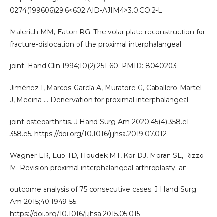
0274(199606)29:6<602:AID-AJIM4>3.0.CO;2-L
Malerich MM, Eaton RG. The volar plate reconstruction for
fracture-dislocation of the proximal interphalangeal
joint. Hand Clin 1994;10(2):251-60. PMID: 8040203
Jiménez I, Marcos-García A, Muratore G, Caballero-Martel
J, Medina J. Denervation for proximal interphalangeal
joint osteoarthritis. J Hand Surg Am 2020;45(4):358.e1-
358.e5. https://doi.org/10.1016/j.jhsa.2019.07.012
Wagner ER, Luo TD, Houdek MT, Kor DJ, Moran SL, Rizzo
M. Revision proximal interphalangeal arthroplasty: an
outcome analysis of 75 consecutive cases. J Hand Surg
Am 2015;40:1949-55.
https://doi.org/10.1016/j.jhsa.2015.05.015