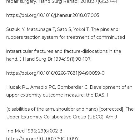
repair surgery. Hand Surg Rehabil 2018;37(6):337-41.
https://doi.org/10.1016/j.hansur.2018.07.005
Suzuki Y, Matsunaga T, Sato S, Yokoi T. The pins and
rubbers traction system for treatment of comminuted
intraarticular fractures and fracture-dislocations in the
hand. J Hand Surg Br 1994;19(1):98-107.
https://doi.org/10.1016/0266-7681(94)90059-0
Hudak PL, Amadio PC, Bombardier C. Development of an
upper extremity outcome measure: the DASH
(disabilities of the arm, shoulder and hand) [corrected]. The
Upper Extremity Collaborative Group (UECG). Am J
Ind Med 1996; 29(6):602-8.
https://doi.org/10.1002/(SICI)1097-