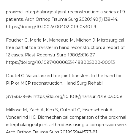
proximal interphalangeal joint reconstruction: a series of 9
patients. Arch Orthop Trauma Surg 2020;140(1):139-44.
https://doi.org/10.1007/s00402-019-03301-9
Foucher G, Merle M, Maneaud M, Michon J. Microsurgical
free partial toe transfer in hand reconstruction: a report of
12 cases. Plast Reconstr Surg 1980;5:616-27.
https://doi.org/10.1097/00006534-198005000-00013
Dautel G. Vascularized toe joint transfers to the hand for
PIP or MCP reconstruction. Hand Surg Rehabil
;37(6):329-36. https://doi.org/10.1016/j.hansur.2018.03.008
Millrose M, Zach A, Kim S, Güthoff C, Eisenschenk A,
Vonderlind HC. Biomechanical comparison of the proximal
interphalangeal joint arthrodesis using a compression wire.
Arch Orthop Trauma Surg 2019;139(4):577-81.