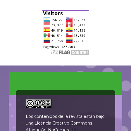
Los contenidos de la revista están bajo
una
Licencia Creative Commons
Atribución-NoComercial-