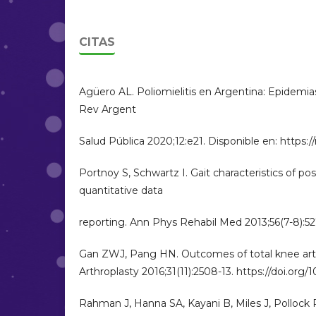
CITAS
Agüero AL. Poliomielitis en Argentina: Epidemias, 
Rev Argent
Salud Pública 2020;12:e21. Disponible en: https:/
Portnoy S, Schwartz I. Gait characteristics of pos
quantitative data
reporting. Ann Phys Rehabil Med 2013;56(7-8):527
Gan ZWJ, Pang HN. Outcomes of total knee arthro
Arthroplasty 2016;31(11):2508-13. https://doi.org/1
Rahman J, Hanna SA, Kayani B, Miles J, Pollock R