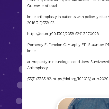
Outcome of total
knee arthroplasty in patients with poliomyeliti
2018;3(6):358-62.
https://doi.org/10.1302/2058-5241.3.170028
Pomeroy E, Fenelon C, Murphy EP, Staunton PF,
knee
arthroplasty in neurologic conditions: Survivorshi
Arthroplasty
;35(11):3383-92. https://doi.org/10.1016/j.arth.20