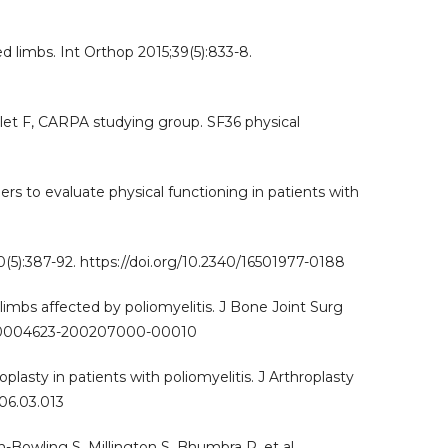
ed limbs. Int Orthop 2015;39(5):833-8.
let F, CARPA studying group. SF36 physical
ers to evaluate physical functioning in patients with
0(5):387-92. https://doi.org/10.2340/16501977-0188
 limbs affected by poliomyelitis. J Bone Joint Surg
06/00004623-200207000-00010
plasty in patients with poliomyelitis. J Arthroplasty
006.03.013
owling S, Millington S, Bhumbra R, et al.