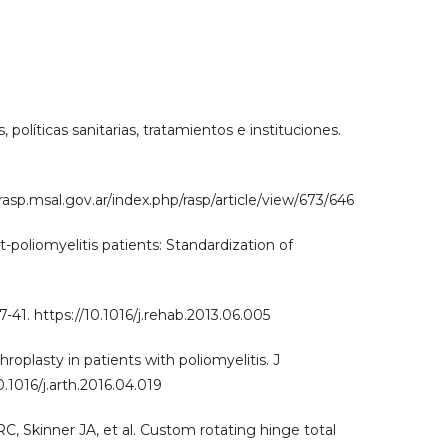
políticas sanitarias, tratamientos e instituciones.
/rasp.msal.gov.ar/index.php/rasp/article/view/673/646
t-poliomyelitis patients: Standardization of
-41. https://10.1016/j.rehab.2013.06.005
plasty in patients with poliomyelitis. J
0.1016/j.arth.2016.04.019
C, Skinner JA, et al. Custom rotating hinge total