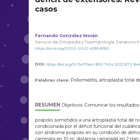
casos
Fernando González Morán
Servicio de Ortopedia y Traumatología, Sanatorio 
https://orcid.org/0000-0002-6285-8550
DOI:
https://doi.org/10.15417/issn.1852-7434.2022.87.5.164
Poliomielitis, artroplastia total d
Palabras clave:
RESUMEN
Objetivos: Comunicar los resultados 
pospolio sometidos a una artroplastia total de rodi
condicionada por el déficit funcional del cuádri
con síndrome pospolio en su condición de défic
caminata en 10 m, distancia caminada en 2 min, 