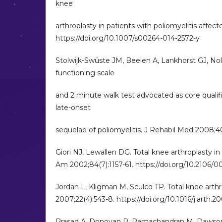
knee
arthroplasty in patients with poliomyelitis affect
https://doi.org/10.1007/s00264-014-2572-y
Stolwijk-Swüste JM, Beelen A, Lankhorst GJ, Nol
functioning scale
and 2 minute walk test advocated as core qualifi
late-onset
sequelae of poliomyelitis. J Rehabil Med 2008;4
Giori NJ, Lewallen DG. Total knee arthroplasty in
Am 2002;84(7):1157-61. https://doi.org/10.21
Jordan L, Kligman M, Sculco TP. Total knee arthro
2007;22(4):543-8. https://doi.org/10.1016/j.arth.2
Prasad A, Donovan R, Ramachandran M, Dawson-B