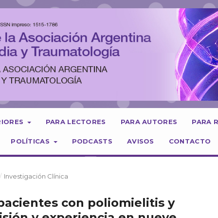
RIORES
PARA LECTORES
PARA AUTORES
PARA 
POLÍTICAS
PODCASTS
AVISOS
CONTACTO
/
Investigación Clínica
pacientes con poliomielitis y
visión y experiencia en nueve