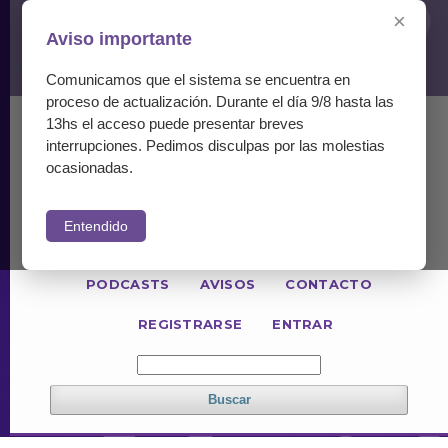
×
Aviso importante
Comunicamos que el sistema se encuentra en
proceso de actualización. Durante el día 9/8 hasta las
13hs el acceso puede presentar breves
ACTUAL
NÚMEROS ANTERIORES
interrupciones. Pedimos disculpas por las molestias
PARA LECTORES
PARA AUTORES
ocasionadas.
PARA REVISORES
Entendido
INFORMACIÓN GENERAL
POLÍTICAS
PODCASTS
AVISOS
CONTACTO
REGISTRARSE
ENTRAR
Buscar