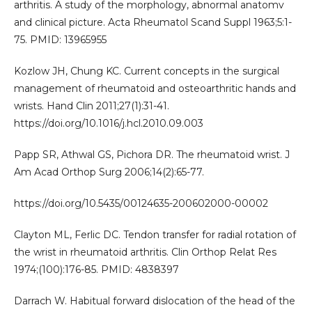
arthritis. A study of the morphology, abnormal anatomv
and clinical picture. Acta Rheumatol Scand Suppl 1963;5:1-
75. PMID: 13965955
Kozlow JH, Chung KC. Current concepts in the surgical
management of rheumatoid and osteoarthritic hands and
wrists. Hand Clin 2011;27(1):31-41.
https://doi.org/10.1016/j.hcl.2010.09.003
Papp SR, Athwal GS, Pichora DR. The rheumatoid wrist. J
Am Acad Orthop Surg 2006;14(2):65-77.
https://doi.org/10.5435/00124635-200602000-00002
Clayton ML, Ferlic DC. Tendon transfer for radial rotation of
the wrist in rheumatoid arthritis. Clin Orthop Relat Res
1974;(100):176-85. PMID: 4838397
Darrach W. Habitual forward dislocation of the head of the