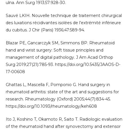
ulna. Ann Surg 1913;57:928-30.
Sauvé LKIH. Nouvelle technique de traitement chirurgical
des luxations récidivantes isolées de l’extrémité inférieure
du cubitus. J Chir (Paris) 1936;47:589-94.
Blazar PE, Gancarczyk SM, Simmons BP. Rheumatoid
hand and wrist surgery: Soft tissue principles and
management of digital pathology. J Am Acad Orthop
Surg 2019;27(21):785-93. https://doi.org/10.5435/JAAOS-D-
17-00608
Ghattas L, Mascella F, Pomponio G. Hand surgery in
rheumatoid arthritis: state of the art and suggestions for
research. Rheumatology (Oxford) 2005;44(7):834-45.
https://doi.org/10.1093/rheumatology/keh608
Ito J, Koshino T, Okamoto R, Saito T. Radiologic evaluation
of the rheumatoid hand after synovectomy and extensor