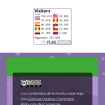
Los contenidos de la revista están bajo
una
Licencia Creative Commons
Atribución-NoComercial-