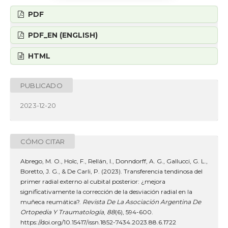
PDF
PDF_EN (ENGLISH)
HTML
PUBLICADO
2023-12-20
CÓMO CITAR
Abrego, M. O., Holc, F., Rellán, I., Donndorff, A. G., Gallucci, G. L.,
Boretto, J. G., & De Carli, P. (2023). Transferencia tendinosa del
primer radial externo al cubital posterior: ¿mejora
significativamente la corrección de la desviación radial en la
muñeca reumática?.
Revista De La Asociación Argentina De
Ortopedia Y Traumatología
,
88
(6), 594-600.
https://doi.org/10.15417/issn.1852-7434.2023.88.6.1722