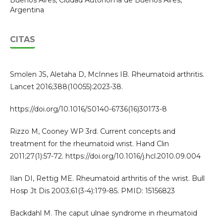
Buenos Aires, Ciudad Autónoma de Buenos Aires,
Argentina
CITAS
Smolen JS, Aletaha D, McInnes IB. Rheumatoid arthritis.
Lancet 2016;388(10055):2023-38.
https://doi.org/10.1016/S0140-6736(16)30173-8
Rizzo M, Cooney WP 3rd. Current concepts and
treatment for the rheumatoid wrist. Hand Clin
2011;27(1):57-72. https://doi.org/10.1016/j.hcl.2010.09.004
Ilan DI, Rettig ME. Rheumatoid arthritis of the wrist. Bull
Hosp Jt Dis 2003;61(3-4):179-85. PMID: 15156823
Backdahl M. The caput ulnae syndrome in rheumatoid