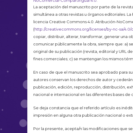
NoComercial-CompartirIgual 4.0
.
La aceptación del manuscrito por parte de la revist
simultánea a otras revistas u órganos editoriales. L
licencia Creative Commons 4.0. Atribución-NoCome
(
http://creativecommons.org/licenses/by-nc-sa/4.0/
copiar, distribuir, alterar, transformar, generar una 
comunicar públicamente la obra, siempre que: a) se c
original de su publicación (revista, editorial y URL de
fines comerciales; c) se mantengan los mismos térmi
En caso de que el manuscrito sea aprobado para su 
autores conservan los derechos de autor y cederán a
publicación, edición, reproducción, distribución, ex
nacional e internacional en las diferentes bases de d
Se deja constancia que el referido artículo es inédi
impresión en alguna otra publicación nacional o extr
Por la presente, acepta/n las modificaciones que se