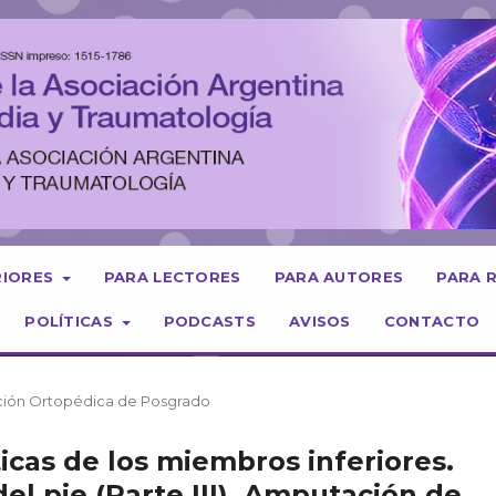
RIORES
PARA LECTORES
PARA AUTORES
PARA 
POLÍTICAS
PODCASTS
AVISOS
CONTACTO
cción Ortopédica de Posgrado
cas de los miembros inferiores.
l pie (Parte III). Amputación de