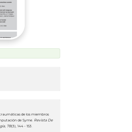
 traumáticas de los miembros
. Amputación de Syme.
Revista De
gía
,
78
(3), 144 - 153.