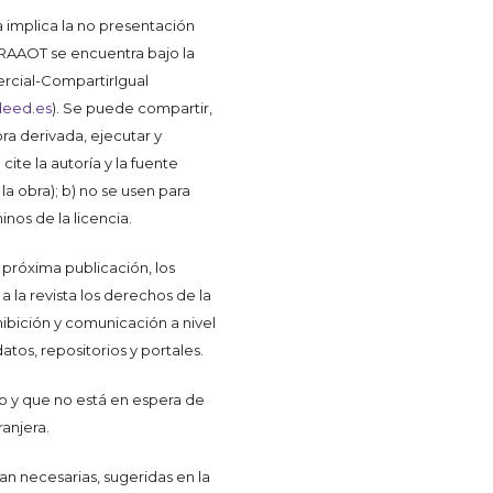
a implica la no presentación
a RAAOT se encuentra bajo la
rcial-CompartirIgual
deed.es
). Se puede compartir,
obra derivada, ejecutar y
ite la autoría y la fuente
 la obra); b) no se usen para
nos de la licencia.
próxima publicación, los
 la revista los derechos de la
hibición y comunicación a nivel
atos, repositorios y portales.
to y que no está en espera de
anjera.
an necesarias, sugeridas en la