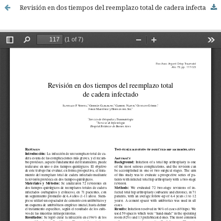
Revisión en dos tiempos del reemplazo total de cadera infectado. [Two-stage revision of infected hip arthroplasty.]