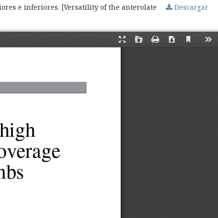
Descargar
Versatilidad del colgajo libre anterolateral de muslo en la reconstrucción de defectos de cobertura en los miembros superiores e inferiores. [Versatility of the anterolateral thigh free flap in upper and lower extremities defects coverage reconstruction.]