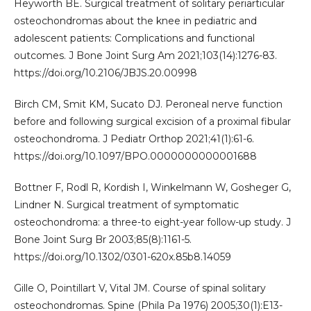
Heyworth BE. Surgical treatment of solitary periarticular
osteochondromas about the knee in pediatric and
adolescent patients: Complications and functional
outcomes. J Bone Joint Surg Am 2021;103(14):1276-83.
https://doi.org/10.2106/JBJS.20.00998
Birch CM, Smit KM, Sucato DJ. Peroneal nerve function
before and following surgical excision of a proximal fibular
osteochondroma. J Pediatr Orthop 2021;41(1):61-6.
https://doi.org/10.1097/BPO.0000000000001688
Bottner F, Rodl R, Kordish I, Winkelmann W, Gosheger G,
Lindner N. Surgical treatment of symptomatic
osteochondroma: a three-to eight-year follow-up study. J
Bone Joint Surg Br 2003;85(8):1161-5.
https://doi.org/10.1302/0301-620x.85b8.14059
Gille O, Pointillart V, Vital JM. Course of spinal solitary
osteochondromas. Spine (Phila Pa 1976) 2005;30(1):E13-