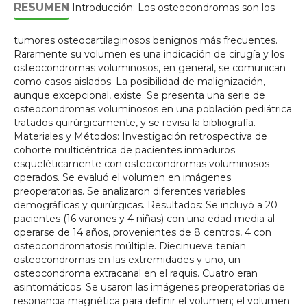
RESUMEN
Introducción: Los osteocondromas son los
tumores osteocartilaginosos benignos más frecuentes.
Raramente su volumen es una indicación de cirugía y los
osteocondromas voluminosos, en general, se comunican
como casos aislados. La posibilidad de malignización,
aunque excepcional, existe. Se presenta una serie de
osteocondromas voluminosos en una población pediátrica
tratados quirúrgicamente, y se revisa la bibliografía.
Materiales y Métodos: Investigación retrospectiva de
cohorte multicéntrica de pacientes inmaduros
esqueléticamente con osteocondromas voluminosos
operados. Se evaluó el volumen en imágenes
preoperatorias. Se analizaron diferentes variables
demográficas y quirúrgicas. Resultados: Se incluyó a 20
pacientes (16 varones y 4 niñas) con una edad media al
operarse de 14 años, provenientes de 8 centros, 4 con
osteocondromatosis múltiple. Diecinueve tenían
osteocondromas en las extremidades y uno, un
osteocondroma extracanal en el raquis. Cuatro eran
asintomáticos. Se usaron las imágenes preoperatorias de
resonancia magnética para definir el volumen; el volumen