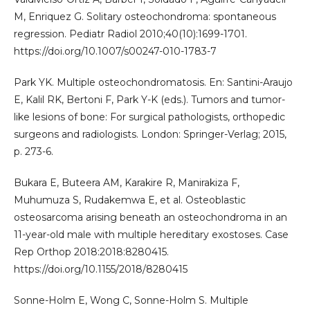
M, Enriquez G. Solitary osteochondroma: spontaneous
regression. Pediatr Radiol 2010;40(10):1699-1701.
https://doi.org/10.1007/s00247-010-1783-7
Park YK. Multiple osteochondromatosis. En: Santini-Araujo
E, Kalil RK, Bertoni F, Park Y-K (eds.). Tumors and tumor-
like lesions of bone: For surgical pathologists, orthopedic
surgeons and radiologists. London: Springer-Verlag; 2015,
p. 273-6.
Bukara E, Buteera AM, Karakire R, Manirakiza F,
Muhumuza S, Rudakemwa E, et al. Osteoblastic
osteosarcoma arising beneath an osteochondroma in an
11-year-old male with multiple hereditary exostoses. Case
Rep Orthop 2018:2018:8280415.
https://doi.org/10.1155/2018/8280415
Sonne-Holm E, Wong C, Sonne-Holm S. Multiple