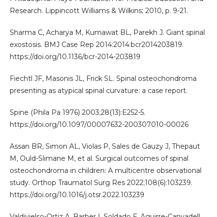
Research. Lippincott Williams & Wilkins; 2010, p. 9-21.
Sharma C, Acharya M, Kumawat BL, Parekh J. Giant spinal
exostosis. BMJ Case Rep 2014:2014:bcr2014203819.
https://doi.org/10.1136/bcr-2014-203819
Fiechtl JF, Masonis JL, Frick SL. Spinal osteochondroma
presenting as atypical spinal curvature: a case report.
Spine (Phila Pa 1976) 2003;28(13):E252-5.
https://doi.org/10.1097/00007632-200307010-00026
Assan BR, Simon AL, Violas P, Sales de Gauzy J, Thepaut
M, Ould-Slimane M, et al. Surgical outcomes of spinal
osteochondroma in children: A multicentre observational
study. Orthop Traumatol Surg Res 2022;108(6):103239.
https://doi.org/10.1016/j.otsr.2022.103239
Valdivielso-Ortiz A, Barber I, Soldado F, Aguirre-Canyadell