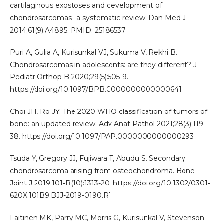
cartilaginous exostoses and development of
chondrosarcomas--a systematic review. Dan Med J
2014;61(9):A4895. PMID: 25186537
Puri A, Gulia A, Kurisunkal VJ, Sukuma V, Rekhi B.
Chondrosarcomas in adolescents: are they different? J
Pediatr Orthop B 2020;29(5):505-9.
https://doi.org/10.1097/BPB.0000000000000641
Choi JH, Ro JY. The 2020 WHO classification of tumors of
bone: an updated review. Adv Anat Pathol 2021;28(3):119-
38. https://doi.org/10.1097/PAP.0000000000000293
Tsuda Y, Gregory JJ, Fujiwara T, Abudu S. Secondary
chondrosarcoma arising from osteochondroma. Bone
Joint J 2019;101-B(10):1313-20. https://doi.org/10.1302/0301-
620X.101B9.BJJ-2019-0190.R1
Laitinen MK, Parry MC, Morris G, Kurisunkal V, Stevenson