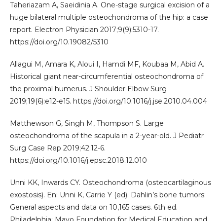
Taheriazam A, Saeidinia A. One-stage surgical excision of a
huge bilateral multiple osteochondroma of the hip: a case
report. Electron Physician 2017;9(9):5310-17.
https://doi.org/10.19082/5310
Allagui M, Amara K, Aloui I, Hamdi MF, Koubaa M, Abid A.
Historical giant near-circumferential osteochondroma of
the proximal humerus. J Shoulder Elbow Surg
2019;19(6):e12-e15. https://doi.org/10.1016/j.jse.2010.04.004
Matthewson G, Singh M, Thompson S. Large
osteochondroma of the scapula in a 2-year-old. J Pediatr
Surg Case Rep 2019;42:12-6.
https://doi.org/10.1016/j.epsc.2018.12.010
Unni KK, Inwards CY. Osteochondroma (osteocartilaginous
exostosis). En: Unni K, Carrie Y (ed). Dahlin’s bone tumors:
General aspects and data on 10,165 cases. 6th ed.
Philadelphia: Mayo Foundation for Medical Education and