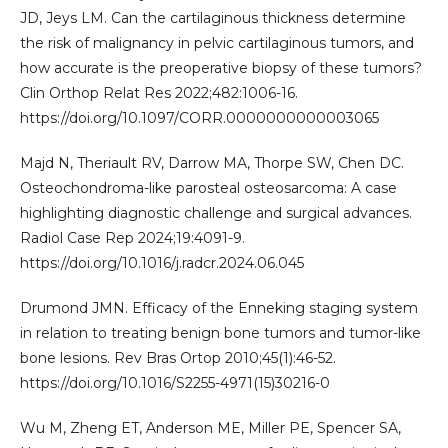
JD, Jeys LM. Can the cartilaginous thickness determine
the risk of malignancy in pelvic cartilaginous tumors, and
how accurate is the preoperative biopsy of these tumors?
Clin Orthop Relat Res 2022;482:1006-16.
https://doi.org/10.1097/CORR.0000000000003065
Majd N, Theriault RV, Darrow MA, Thorpe SW, Chen DC.
Osteochondroma-like parosteal osteosarcoma: A case
highlighting diagnostic challenge and surgical advances.
Radiol Case Rep 2024;19:4091-9.
https://doi.org/10.1016/j.radcr.2024.06.045
Drumond JMN. Efficacy of the Enneking staging system
in relation to treating benign bone tumors and tumor-like
bone lesions. Rev Bras Ortop 2010;45(1):46-52.
https://doi.org/10.1016/S2255-4971(15)30216-0
Wu M, Zheng ET, Anderson ME, Miller PE, Spencer SA,