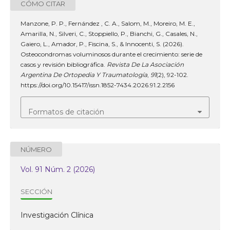
CÓMO CITAR
Manzone, P. P., Fernández , C. A., Salom, M., Moreiro, M. E.,
Amarilla, N., Silveri, C., Stoppiello, P., Bianchi, G., Casales, N.,
Gaiero, L., Amador, P., Fiscina, S., & Innocenti, S. (2026).
Osteocondromas voluminosos durante el crecimiento: serie de
casos y revisión bibliográfica.
Revista De La Asociación
Argentina De Ortopedia Y Traumatología
,
91
(2), 92-102.
https://doi.org/10.15417/issn.1852-7434.2026.91.2.2156
Formatos de citación
NÚMERO
Vol. 91 Núm. 2 (2026)
SECCIÓN
Investigación Clínica