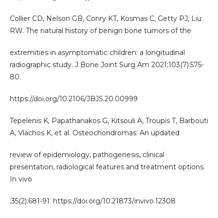
Collier CD, Nelson GB, Conry KT, Kosmas C, Getty PJ, Liu
RW. The natural history of benign bone tumors of the
extremities in asymptomatic children: a longitudinal
radiographic study. J Bone Joint Surg Am 2021;103(7):575-
80.
https://doi.org/10.2106/JBJS.20.00999
Tepelenis K, Papathanakos G, Kitsouli A, Troupis T, Barbouti
A, Vlachos K, et al. Osteochondromas: An updated
review of epidemiology, pathogenesis, clinical
presentation, radiological features and treatment options.
In vivo
;35(2):681-91. https://doi.org/10.21873/invivo.12308