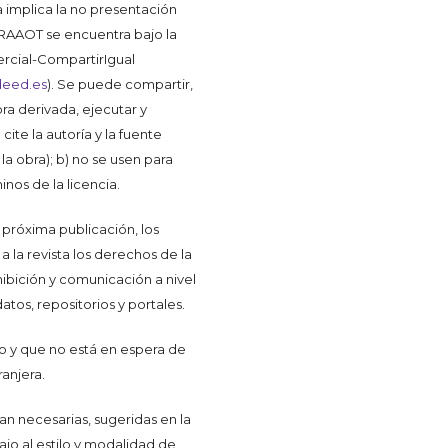
a implica la no presentación
a RAAOT se encuentra bajo la
rcial-CompartirIgual
deed.es
). Se puede compartir,
obra derivada, ejecutar y
ite la autoría y la fuente
 la obra); b) no se usen para
nos de la licencia.
próxima publicación, los
 la revista los derechos de la
hibición y comunicación a nivel
atos, repositorios y portales.
to y que no está en espera de
anjera.
an necesarias, sugeridas en la
bajo al estilo y modalidad de