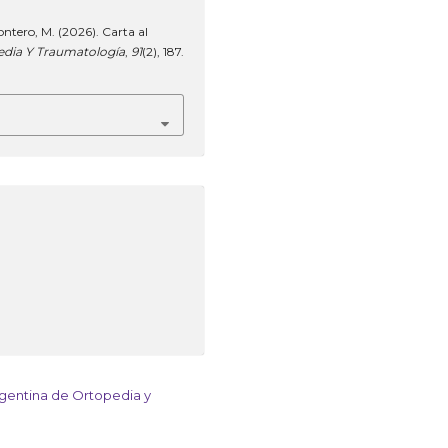
ntero, M. (2026). Carta al
edia Y Traumatología
,
91
(2), 187.
rgentina de Ortopedia y