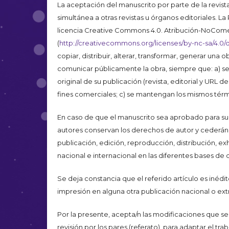
La aceptación del manuscrito por parte de la revist
simultánea a otras revistas u órganos editoriales. L
licencia Creative Commons 4.0. Atribución-NoCome
(
http://creativecommons.org/licenses/by-nc-sa/4.0/
copiar, distribuir, alterar, transformar, generar una 
comunicar públicamente la obra, siempre que: a) se c
original de su publicación (revista, editorial y URL de
fines comerciales; c) se mantengan los mismos térmi
En caso de que el manuscrito sea aprobado para su 
autores conservan los derechos de autor y cederán a
publicación, edición, reproducción, distribución, ex
nacional e internacional en las diferentes bases de d
Se deja constancia que el referido artículo es inédi
impresión en alguna otra publicación nacional o extr
Por la presente, acepta/n las modificaciones que se
revisión por los pares (referato), para adaptar el tra