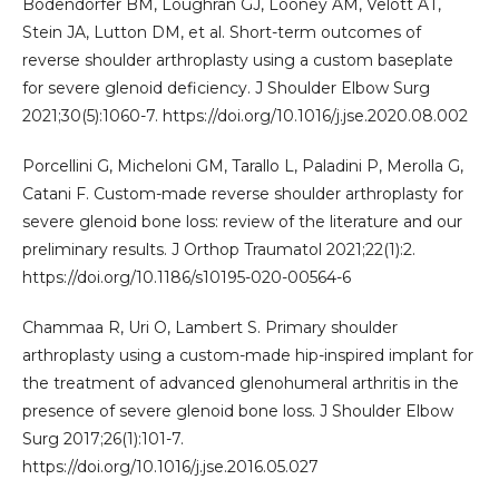
Bodendorfer BM, Loughran GJ, Looney AM, Velott AT,
Stein JA, Lutton DM, et al. Short-term outcomes of
reverse shoulder arthroplasty using a custom baseplate
for severe glenoid deficiency. J Shoulder Elbow Surg
2021;30(5):1060-7. https://doi.org/10.1016/j.jse.2020.08.002
Porcellini G, Micheloni GM, Tarallo L, Paladini P, Merolla G,
Catani F. Custom-made reverse shoulder arthroplasty for
severe glenoid bone loss: review of the literature and our
preliminary results. J Orthop Traumatol 2021;22(1):2.
https://doi.org/10.1186/s10195-020-00564-6
Chammaa R, Uri O, Lambert S. Primary shoulder
arthroplasty using a custom-made hip-inspired implant for
the treatment of advanced glenohumeral arthritis in the
presence of severe glenoid bone loss. J Shoulder Elbow
Surg 2017;26(1):101-7.
https://doi.org/10.1016/j.jse.2016.05.027