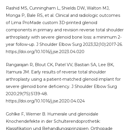
Rashid MS, Cunningham L, Shields DW, Walton MJ,
Monga P, Bale RS, et al. Clinical and radiologic outcomes
of Lima ProMade custom 3D-printed glenoid
components in primary and revision reverse total shoulder
arthroplasty with severe glenoid bone loss: a minimum 2-
year follow-up. J Shoulder Elbow Surg 2023;32(10):2017-26.
https://doi.org/10.1016/j.jse.2023.04.020
Rangarajan R, Blout CK, Patel VV, Bastian SA, Lee BK,
Itamura JM. Early results of reverse total shoulder
arthroplasty using a patient-matched glenoid implant for
severe glenoid bone deficiency. J Shoulder Elbow Surg
2020;29(7S):S139-48.
https://doi.org/10.1016/j.jse.2020.04.024
Gohlke F, Werner B. Humerale und glenoidale
Knochendefekte in der Schulterendoprothetik:
Klassifikation und Behandlungsprinzipien. Orthopade