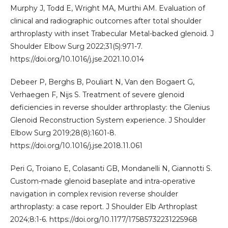
Murphy J, Todd E, Wright MA, Murthi AM. Evaluation of
clinical and radiographic outcomes after total shoulder
arthroplasty with inset Trabecular Metal-backed glenoid. J
Shoulder Elbow Surg 2022;31(5):971-7.
https://doi.org/10.1016/j.jse.2021.10.014
Debeer P, Berghs B, Pouliart N, Van den Bogaert G,
Verhaegen F, Nijs S. Treatment of severe glenoid
deficiencies in reverse shoulder arthroplasty: the Glenius
Glenoid Reconstruction System experience. J Shoulder
Elbow Surg 2019;28(8):1601-8.
https://doi.org/10.1016/j.jse.2018.11.061
Peri G, Troiano E, Colasanti GB, Mondanelli N, Giannotti S.
Custom-made glenoid baseplate and intra-operative
navigation in complex revision reverse shoulder
arthroplasty: a case report. J Shoulder Elb Arthroplast
2024;8:1-6. https://doi.org/10.1177/17585732231225968