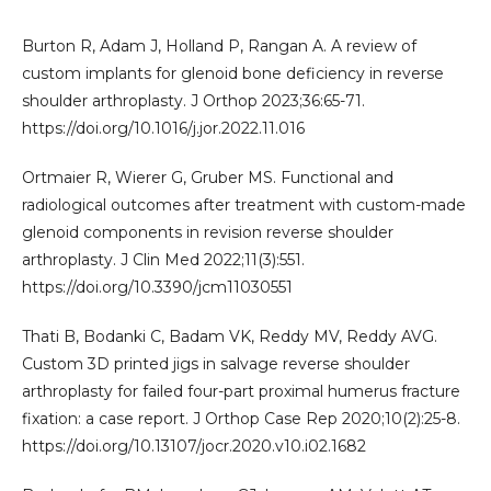
Burton R, Adam J, Holland P, Rangan A. A review of
custom implants for glenoid bone deficiency in reverse
shoulder arthroplasty. J Orthop 2023;36:65-71.
https://doi.org/10.1016/j.jor.2022.11.016
Ortmaier R, Wierer G, Gruber MS. Functional and
radiological outcomes after treatment with custom-made
glenoid components in revision reverse shoulder
arthroplasty. J Clin Med 2022;11(3):551.
https://doi.org/10.3390/jcm11030551
Thati B, Bodanki C, Badam VK, Reddy MV, Reddy AVG.
Custom 3D printed jigs in salvage reverse shoulder
arthroplasty for failed four-part proximal humerus fracture
fixation: a case report. J Orthop Case Rep 2020;10(2):25-8.
https://doi.org/10.13107/jocr.2020.v10.i02.1682