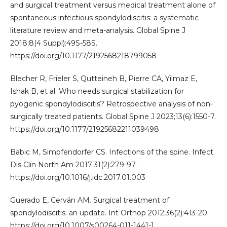
and surgical treatment versus medical treatment alone of
spontaneous infectious spondylodiscitis: a systematic
literature review and meta-analysis. Global Spine J
2018;8(4 Suppl):49S-58S.
https://doi.org/10.1177/2192568218799058
Blecher R, Frieler S, Qutteineh B, Pierre CA, Yilmaz E,
Ishak B, et al. Who needs surgical stabilization for
pyogenic spondylodiscitis? Retrospective analysis of non-
surgically treated patients. Global Spine J 2023;13(6):1550-7.
https://doi.org/10.1177/21925682211039498
Babic M, Simpfendorfer CS. Infections of the spine. Infect
Dis Clin North Am 2017;31(2):279-97.
https://doi.org/10.1016/j.idc.2017.01.003
Guerado E, Cerván AM. Surgical treatment of
spondylodiscitis: an update. Int Orthop 2012;36(2):413-20.
https://doi.org/10.1007/s00264-011-1441-1