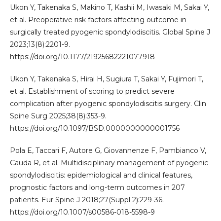
Ukon Y, Takenaka S, Makino T, Kashii M, Iwasaki M, Sakai Y,
et al. Preoperative risk factors affecting outcome in
surgically treated pyogenic spondylodiscitis. Global Spine J
2023;13(8):2201-9.
https://doi.org/10.1177/21925682221077918
Ukon Y, Takenaka S, Hirai H, Sugiura T, Sakai Y, Fujimori T,
et al. Establishment of scoring to predict severe
complication after pyogenic spondylodiscitis surgery. Clin
Spine Surg 2025;38(8):353-9.
https://doi.org/10.1097/BSD.0000000000001756
Pola E, Taccari F, Autore G, Giovannenze F, Pambianco V,
Cauda R, et al. Multidisciplinary management of pyogenic
spondylodiscitis: epidemiological and clinical features,
prognostic factors and long-term outcomes in 207
patients. Eur Spine J 2018;27(Suppl 2):229-36.
https://doi.org/10.1007/s00586-018-5598-9