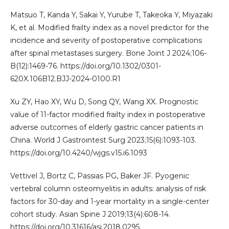
Matsuo T, Kanda Y, Sakai Y, Yurube T, Takeoka Y, Miyazaki
K, et al. Modified frailty index as a novel predictor for the
incidence and severity of postoperative complications
after spinal metastases surgery. Bone Joint J 2024;106-
B(12):1469-76. https://doi.org/10.1302/0301-
620X.106B12.BJJ-2024-0100.R1
Xu ZY, Hao XY, Wu D, Song QY, Wang XX. Prognostic
value of 11-factor modified frailty index in postoperative
adverse outcomes of elderly gastric cancer patients in
China. World J Gastrointest Surg 2023;15(6):1093-103.
https://doi.org/10.4240/wjgs.v15.i6.1093
Vettivel J, Bortz C, Passias PG, Baker JF. Pyogenic
vertebral column osteomyelitis in adults: analysis of risk
factors for 30-day and 1-year mortality in a single-center
cohort study. Asian Spine J 2019;13(4):608-14.
https://doi.org/10.31616/asj.2018.0295