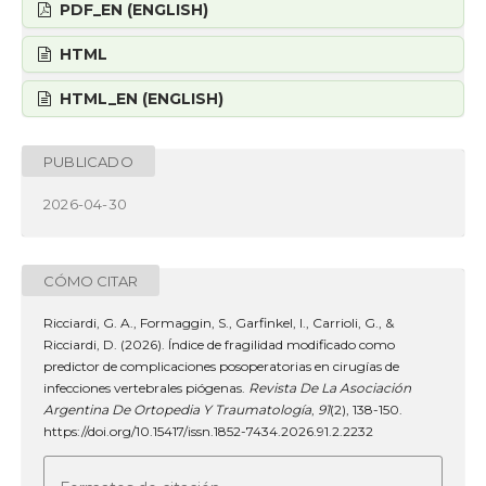
PDF_EN (ENGLISH)
HTML
HTML_EN (ENGLISH)
PUBLICADO
2026-04-30
CÓMO CITAR
Ricciardi, G. A., Formaggin, S., Garfinkel, I., Carrioli, G., &
Ricciardi, D. (2026). Índice de fragilidad modificado como
predictor de complicaciones posoperatorias en cirugías de
infecciones vertebrales piógenas.
Revista De La Asociación
Argentina De Ortopedia Y Traumatología
,
91
(2), 138-150.
https://doi.org/10.15417/issn.1852-7434.2026.91.2.2232