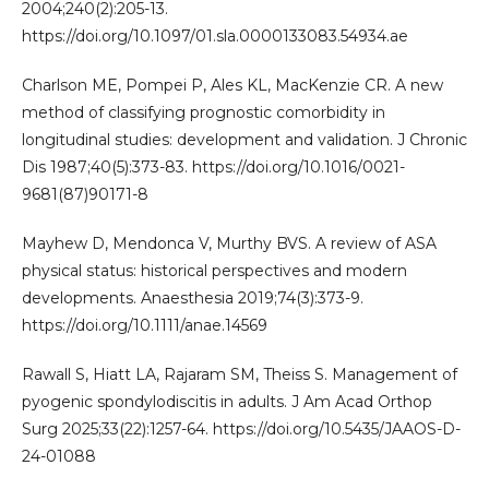
2004;240(2):205-13.
https://doi.org/10.1097/01.sla.0000133083.54934.ae
Charlson ME, Pompei P, Ales KL, MacKenzie CR. A new
method of classifying prognostic comorbidity in
longitudinal studies: development and validation. J Chronic
Dis 1987;40(5):373-83. https://doi.org/10.1016/0021-
9681(87)90171-8
Mayhew D, Mendonca V, Murthy BVS. A review of ASA
physical status: historical perspectives and modern
developments. Anaesthesia 2019;74(3):373-9.
https://doi.org/10.1111/anae.14569
Rawall S, Hiatt LA, Rajaram SM, Theiss S. Management of
pyogenic spondylodiscitis in adults. J Am Acad Orthop
Surg 2025;33(22):1257-64. https://doi.org/10.5435/JAAOS-D-
24-01088