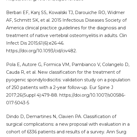
Berbari EF, Kanj SS, Kowalski TJ, Darouiche RO, Widmer
AF, Schmitt SK, et al. 2015 Infectious Diseases Society of
America clinical practice guidelines for the diagnosis and
treatment of native vertebral osteomyelitis in adults. Clin
Infect Dis 2015;61(6):e26-46.
https://doi.org/10.1093/cid/civ482.
Pola E, Autore G, Formica VM, Pambianco V, Colangelo D,
Cauda R, et al. New classification for the treatment of
pyogenic spondylodiscitis: validation study on a population
of 250 patients with a 2-year follow-up. Eur Spine J
2017;26(Suppl 4):479-88. https://doi.org/10.1007/s00586-
017-5043-5
Dindo D, Demartines N, Clavien PA. Classification of
surgical complications: a new proposal with evaluation in a
cohort of 6336 patients and results of a survey. Ann Surg