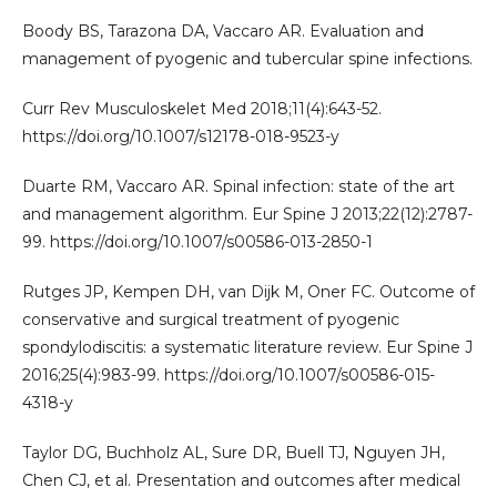
Boody BS, Tarazona DA, Vaccaro AR. Evaluation and
management of pyogenic and tubercular spine infections.
Curr Rev Musculoskelet Med 2018;11(4):643-52.
https://doi.org/10.1007/s12178-018-9523-y
Duarte RM, Vaccaro AR. Spinal infection: state of the art
and management algorithm. Eur Spine J 2013;22(12):2787-
99. https://doi.org/10.1007/s00586-013-2850-1
Rutges JP, Kempen DH, van Dijk M, Oner FC. Outcome of
conservative and surgical treatment of pyogenic
spondylodiscitis: a systematic literature review. Eur Spine J
2016;25(4):983-99. https://doi.org/10.1007/s00586-015-
4318-y
Taylor DG, Buchholz AL, Sure DR, Buell TJ, Nguyen JH,
Chen CJ, et al. Presentation and outcomes after medical