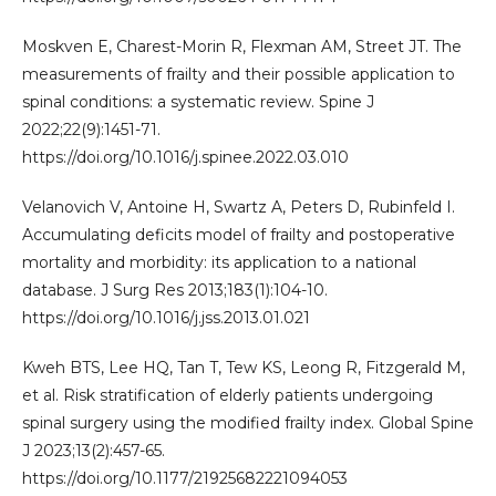
Moskven E, Charest-Morin R, Flexman AM, Street JT. The
measurements of frailty and their possible application to
spinal conditions: a systematic review. Spine J
2022;22(9):1451-71.
https://doi.org/10.1016/j.spinee.2022.03.010
Velanovich V, Antoine H, Swartz A, Peters D, Rubinfeld I.
Accumulating deficits model of frailty and postoperative
mortality and morbidity: its application to a national
database. J Surg Res 2013;183(1):104-10.
https://doi.org/10.1016/j.jss.2013.01.021
Kweh BTS, Lee HQ, Tan T, Tew KS, Leong R, Fitzgerald M,
et al. Risk stratification of elderly patients undergoing
spinal surgery using the modified frailty index. Global Spine
J 2023;13(2):457-65.
https://doi.org/10.1177/21925682221094053