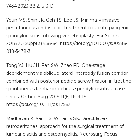
7434.2023.88.2.1513ID
Youn MS, Shin JK, Goh TS, Lee JS. Minimally invasive
percutaneous endoscopic treatment for acute pyogenic
spondylodiscitis following vertebroplasty. Eur Spine J
2018;27(Suppl 3):458-64. https://doi.org/10.1007/s00586-
018-5478-3
Tong YJ, Liu JH, Fan SW, Zhao FD. One-stage
debridement via oblique lateral interbody fusion corridor
combined with posterior pedicle screw fixation in treating
spontaneous lumbar infectious spondylodiscitis: a case
series. Orthop Surg 2019;11(6):1109-19.
https://doi.org/10.1111/os.12562
Madhavan K, Vanni S, Williams SK. Direct lateral
retroperitoneal approach for the surgical treatment of
lumbar discitis and osteomyelitis. Neurosurg Focus