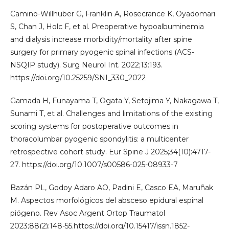
Camino-Willhuber G, Franklin A, Rosecrance K, Oyadomari
S, Chan J, Holc F, et al. Preoperative hypoalbuminemia
and dialysis increase morbidity/mortality after spine
surgery for primary pyogenic spinal infections (ACS-
NSQIP study). Surg Neurol Int. 2022;13:193.
https://doi.org/10.25259/SNI_330_2022
Gamada H, Funayama T, Ogata Y, Setojima Y, Nakagawa T,
Sunami T, et al. Challenges and limitations of the existing
scoring systems for postoperative outcomes in
thoracolumbar pyogenic spondylitis: a multicenter
retrospective cohort study. Eur Spine J 2025;34(10):4717-
27. https://doi.org/10.1007/s00586-025-08933-7
Bazán PL, Godoy Adaro AO, Padini E, Casco EA, Maruñak
M. Aspectos morfológicos del absceso epidural espinal
piógeno. Rev Asoc Argent Ortop Traumatol
2023;88(2):148-55.https://doi.org/10.15417/issn.1852-