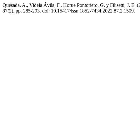
Quesada, A., Videla Ávila, F., Horue Pontoriero, G. y Filisetti, J. E. 
87(2), pp. 285-293. doi: 10.15417/issn.1852-7434.2022.87.2.1509.