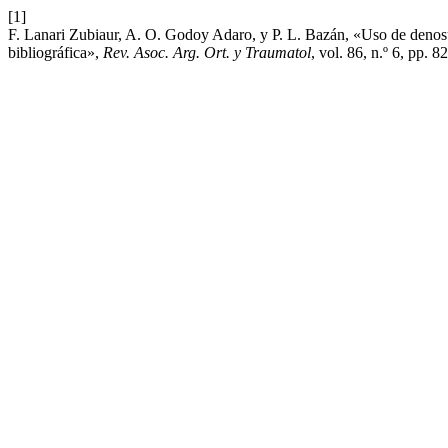
[1]
F. Lanari Zubiaur, A. O. Godoy Adaro, y P. L. Bazán, «Uso de denosu
bibliográfica»,
Rev. Asoc. Arg. Ort. y Traumatol
, vol. 86, n.º 6, pp. 