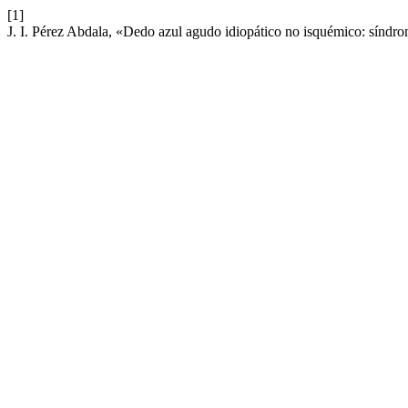
[1]
J. I. Pérez Abdala, «Dedo azul agudo idiopático no isquémico: síndro