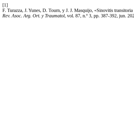
[1]
F. Turazza, J. Yunes, D. Tourn, y J. J. Masquijo, «Sinovitis transito
Rev. Asoc. Arg. Ort. y Traumatol
, vol. 87, n.º 3, pp. 387-392, jun. 20