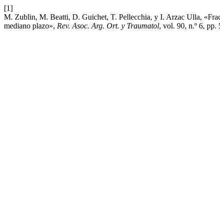
[1]
M. Zublin, M. Beatti, D. Guichet, T. Pellecchia, y I. Arzac Ulla, «Fr
mediano plazo»,
Rev. Asoc. Arg. Ort. y Traumatol
, vol. 90, n.º 6, pp