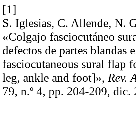
[1]
S. Iglesias, C. Allende, N. 
«Colgajo fasciocutáneo sura
defectos de partes blandas e
fasciocutaneous­ sural­ flap­ fo
leg,­ ankle­ and­ foot­]»,
Rev. 
79, n.º 4, pp. 204-209, dic.