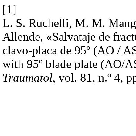
[1]
L. S. Ruchelli, M. M. Mang
Allende, «Salvataje de fract
clavo-placa de 95º (AO / ASI
with 95º blade plate (AO/A
Traumatol
, vol. 81, n.º 4, 