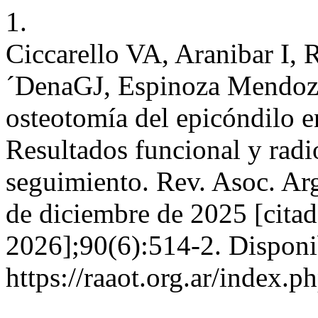
1.
Ciccarello VA, Aranibar I
´DenaGJ, Espinoza Mendoza
osteotomía del epicóndilo en 
Resultados funcional y radi
seguimiento. Rev. Asoc. Arg
de diciembre de 2025 [citad
2026];90(6):514-2. Disponi
https://raaot.org.ar/inde