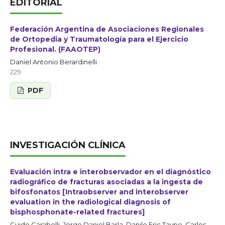
EDITORIAL
Federación Argentina de Asociaciones Regionales
de Ortopedia y Traumatología para el Ejercicio
Profesional. (FAAOTEP)
Daniel Antonio Berardinelli
229
PDF
INVESTIGACIÓN CLÍNICA
Evaluación intra e interobservador en el diagnóstico
radiográfico de fracturas asociadas a la ingesta de
bifosfonatos [Intraobserver and interobserver
evaluation in the radiological diagnosis of
bisphosphonate-related fractures]
Guido Carabelli, Jorge Daniel Barla, Danilo Eric Taype, Carlos