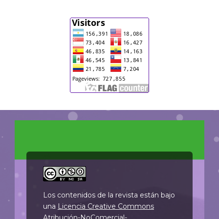
Los contenidos de la revista están bajo
una
Licencia Creative Commons
Atribución-NoComercial-