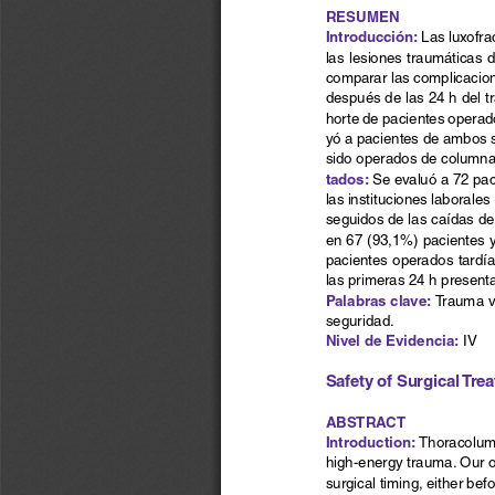
Resumen
Introducción:
Las luxofra
las lesiones traumáticas d
comparar las complicacion
después de las 24 h del t
horte de pacientes operado
yó a pacientes de ambos s
sido operados de columna 
tados:
Se evaluó a 72 pa
las instituciones laborale
seguidos de las caídas de
en 67 (93,1%) pacientes 
pacientes operados tardía
las primeras 24 h present
Palabras clave:
 Trauma v
seguridad.
nivel de evidencia:
IV
safety of 
surgical Tre
Abs
TRACT
Introduction: 
Thoracolumba
high-energy trauma. Our ob
surgical timing, either bef