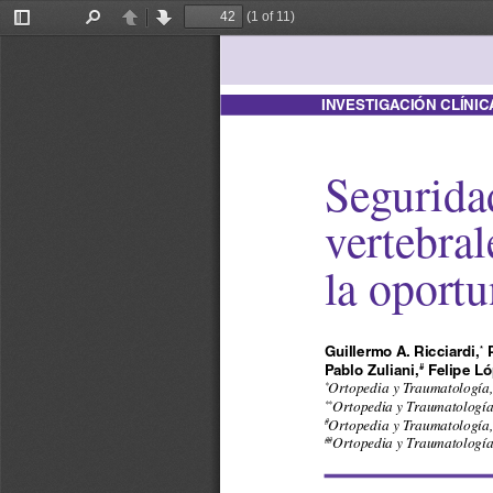
(1 of 11)
Toggle
Find
Previous
Next
Sidebar
InVes
TIGACIÓn CLÍnIC
Seguridad
vertebra
la oportu
Guillermo A. Ricciardi,
 
*
Pablo Zuliani,
 Felipe L
#
Ortopedia y Traumatología,
*
Ortopedia y Traumatología
**
Ortopedia y Traumatología,
#
Ortopedia y Traumatología
##