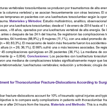
cturas vertebrales toracolumbares se producen por traumatismos de alta ener
e la columna vertebral y se asocian frecuentemente con otras lesiones. El ob
es tempranas en pacientes con una luxofractura toracolumbar según la oport
materiales y 
métodos:
rauma. 
Estudio multicéntrico, analítico, observaciona
s por una luxofractura toracolumbar, desde el 1 de enero de 2014 hasta el 1 
exos, >18 años, operados por una luxofractura vertebral de alta energía. Se 
antes o después de las 24 h del trauma. Se registraron las complicaciones t
cientes, 64 hombres (88,9%) y 8 mujeres (11,1%), con una edad promedio de
s (n = 60; 83,3%). El mecanismo de lesión más frecuente fueron los accidentes d
 altura (n = 26; 36,1%). El 86% sufrió una o más lesiones asociadas. Se regi
y 45 complicaciones quirúrgicas en 26 pacientes (36,1%). La mediana de co
Conclusiones:
mente (p = 0,004). 
Los pacientes con luxofractura toracol
aron una mediana de complicaciones totales significativamente mayor que l
ertebromedular; luxofracturas vertebrales; reducción y artrodesis; cirugía d
atment for Thoracolumbar Fracture-Dislocations According to 
surg
r fracture-dislocations account for 10% of traumatic spinal injuries and typica
jective is to compare early complications in patients with thoracolumbar fra
materials and 
methods:
ore or after 24 hours from the trauma.
 This is a multi