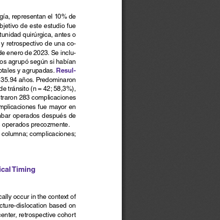
gía, representan el 10% de 
jetivo de este estudio fue 
unidad quirúrgica, antes o 
l y retrospectivo de una co
-
de enero de 2023. Se inclu
-
los agrupó según si habían 
Resul
-
otales y agrupadas. 
 35.94 años. Predominaron 
e tránsito (n = 42; 58,3%), 
straron 283 complicaciones 
mplicaciones fue mayor en 
umbar operados después de 
os operados precozmente.
e columna; complicaciones; 
ical Timing
lly occur in the context of 
cture-dislocation based on 
center, retrospective cohort 