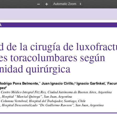
Zoom
Zoom
Out
In
A
 de la cirugía de luxofract
les toracolumbares según 
nidad quirúrgica
Rodrigo Pons belmonte,
 Juan Ignacio Cirillo,
 Ignacio Garfinkel,
 Facun
**
#
*
ópez
#
 Centro Médico Integral Fitz Roy, Ciudad Autónoma de Buenos Aires, Argentina
, Hospital “Marcial Quiroga”, San Juan, Argentina
 Columna Vertebral, Hospital del Trabajador, Santiago, Chile
, Hospital Descentralizado “Dr. Guillermo Rawson”, San Juan, Argentina