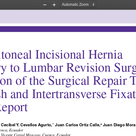
Zoom
Zoom
Out
In
toneal Incisional Hernia 
y to Lumbar Revision Surg
on of the Surgical Repair 
 and Intertransverse Fixat
eport 
 Cecibel Y. Cevallos Agurto,
 Juan Carlos Ortiz Calle,
 Juan Diego Mora
**
#
enca, Ecuador
 Vicente Corral Moscoso, Cuenca, Ecuador