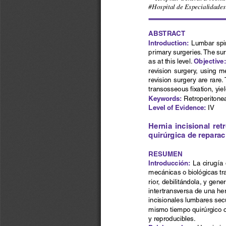
#Hospital de Especialidade
ABSTRACT 
Introduction:
Lumbar spin
primary surgeries. The sur
Objective
as at this level. 
revision  surgery,  using  me
revision surgery are rare
transosseous fixation, yie
Keywords:
 Retroperitonea
Level of Evidence:
IV
Hernia  incisional  ret
quirúrgica de reparac
RESUMEN
Introducción:
La cirugía
mecánicas o biológicas tra
rior, debilitándola, y gene
intertransversa de una her
incisionales lumbares secu
mismo tiempo quirúrgico c
y reproducibles.