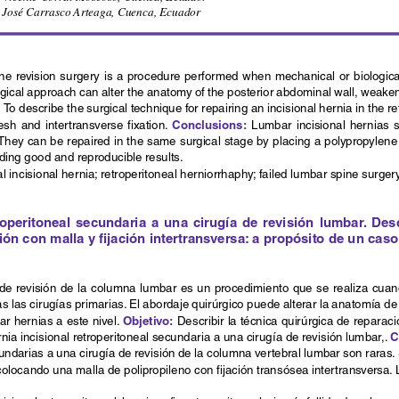
s José Carrasco Arteaga, Cuenca, Ecuador
e revision surgery is a procedure performed when mechanical or biological
gical approach can alter the anatomy of the posterior abdominal wall, weakeni
:
To describe the surgical technique for repairing an incisional hernia in the r
Conclusions:
sh  and  intertransverse  fixation.  
  Lumbar  incisional  hernias  
. They can be repaired in the same surgical stage by placing a polypropylene
lding good and reproducible results.
l incisional hernia; retroperitoneal herniorrhaphy; failed lumbar spine surgery
roperitoneal  secundaria  a  una  cirugía  de  revisión  lumbar.  Desc
ión con malla y fijación intertransversa: a propósito de un caso
 de revisión de la columna lumbar es un procedimiento que se realiza cua
s las cirugías primarias. El abordaje quirúrgico puede alterar la anatomía d
Objetivo:
rar hernias a este nivel. 
 Describir la técnica quirúrgica de reparaci
C
nia incisional retroperitoneal secundaria a una cirugía de revisión lumbar,. 
ndarias a una cirugía de revisión de la columna vertebral lumbar son raras. 
olocando una malla de polipropileno con fijación transósea intertransversa.