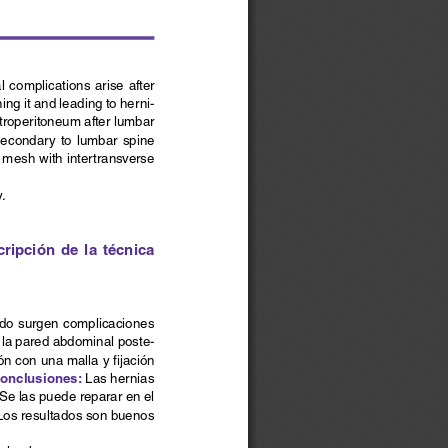
 complications arise after 
ng it and leading to herni-
etroperitoneum after lumbar 
secondary  to  lumbar  spine  
 mesh with intertransverse 
.
ripción  de  la  técnica  
ndo surgen complicaciones 
e la pared abdominal poste-
ón con una malla y fijación 
onclusiones: 
Las hernias 
Se las puede reparar en el 
 Los resultados son buenos 