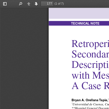
(1 of 7)
Toggle
Find
Previous
Next
Sidebar
TECHNICAL NOTE
Retroperi
Secondar
Descripti
with Mesh
A Case R
Bryan A.  Orellana Tapia,
*
Universidad de Cuenca, Cu
*
**Hospital General Docente