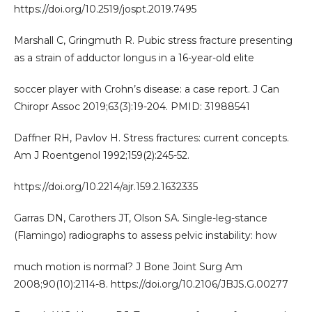
https://doi.org/10.2519/jospt.2019.7495
Marshall C, Gringmuth R. Pubic stress fracture presenting
as a strain of adductor longus in a 16-year-old elite
soccer player with Crohn’s disease: a case report. J Can
Chiropr Assoc 2019;63(3):19-204. PMID: 31988541
Daffner RH, Pavlov H. Stress fractures: current concepts.
Am J Roentgenol 1992;159(2):245-52.
https://doi.org/10.2214/ajr.159.2.1632335
Garras DN, Carothers JT, Olson SA. Single-leg-stance
(Flamingo) radiographs to assess pelvic instability: how
much motion is normal? J Bone Joint Surg Am
2008;90(10):2114-8. https://doi.org/10.2106/JBJS.G.00277