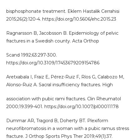
bisphosphonate treatment. Eklem Hastalik Cerrahisi
2015;26(2):120-4. https://doi.org/10.5606/ehc.2015.23
Ragnarsson B, Jacobsson B. Epidemiology of pelvic
fractures in a Swedish county. Acta Orthop
Scand 1992;63:297-300.
https://doi.org/10.3109/17453679209154786
Aretxabala I, Fraiz E, Pérez-Ruiz F, Ríos G, Calabozo M,
Alonso-Ruiz A. Sacral insufficiency fractures. High
association with pubic rami fractures. Clin Rheumatol
2000;19:399-401. https://doi.org/10.1007/pl00011178
Dummar AR, Tragord B, Doherty BT. Plexiform
neurofibromatosis in a woman with a pubic ramus stress
fracture. J Orthop Sports Phys Ther 2019;49(1):37.