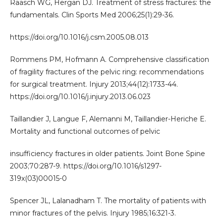
Raasch WG, Hergan DJ. Treatment of stress fractures: the
fundamentals. Clin Sports Med 2006;25(1):29-36.
https://doi.org/10.1016/j.csm.2005.08.013
Rommens PM, Hofmann A. Comprehensive classification
of fragility fractures of the pelvic ring: recommendations
for surgical treatment. Injury 2013;44(12):1733-44.
https://doi.org/10.1016/j.injury.2013.06.023
Taillandier J, Langue F, Alemanni M, Taillandier-Heriche E.
Mortality and functional outcomes of pelvic
insufficiency fractures in older patients. Joint Bone Spine
2003;70:287-9. https://doi.org/10.1016/s1297-
319x(03)00015-0
Spencer JL, Lalanadham T. The mortality of patients with
minor fractures of the pelvis. Injury 1985;16:321-3.