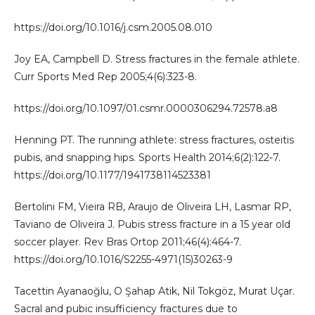
https://doi.org/10.1016/j.csm.2005.08.010
Joy EA, Campbell D. Stress fractures in the female athlete.
Curr Sports Med Rep 2005;4(6):323-8.
https://doi.org/10.1097/01.csmr.0000306294.72578.a8
Henning PT. The running athlete: stress fractures, osteitis
pubis, and snapping hips. Sports Health 2014;6(2):122-7.
https://doi.org/10.1177/1941738114523381
Bertolini FM, Vieira RB, Araujo de Oliveira LH, Lasmar RP,
Taviano de Oliveira J. Pubis stress fracture in a 15 year old
soccer player. Rev Bras Ortop 2011;46(4):464-7.
https://doi.org/10.1016/S2255-4971(15)30263-9
Tacettin Ayanaoğlu, O Şahap Atik, Nil Tokgöz, Murat Uçar.
Sacral and pubic insufficiency fractures due to