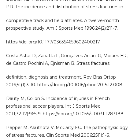
PD. The incidence and distribution of stress fractures in
competitive track and field athletes. A twelve-month
prospective study. Am J Sports Med 1996;24(2):211-7.
https://doi.org/10.1177/036354659602400217
Costa Astur D, Zanatta F, Gonçalves Arliani G, Moraes ER,
de Castro Pochini A, Ejnisman B. Stress fractures:
definition, diagnosis and treatment. Rev Bras Ortop
2016;51(1):3-10. https://doi.org/10.1016/j.rboe.2015.12.008
Dauty M, Collon S. Incidence of injuries in French
professional soccer players. Int J Sports Med
2011;32(12):965-9. https://doi.org/10.1055/s-0031-1283188
Pepper M, Akuthota V, McCarty EC. The pathophysiology
of stress fractures. Clin Sports Med 2006;25(1):1-6.