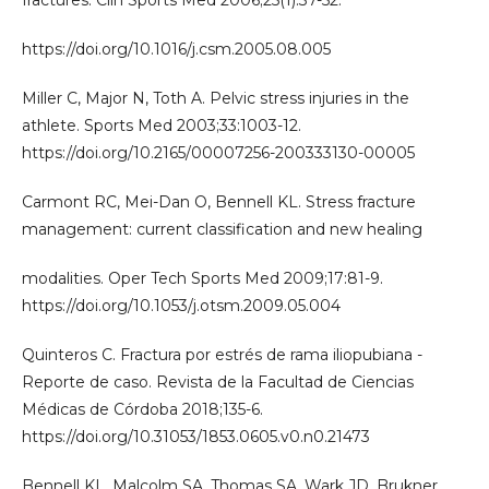
fractures. Clin Sports Med 2006;25(1):37-52.
https://doi.org/10.1016/j.csm.2005.08.005
Miller C, Major N, Toth A. Pelvic stress injuries in the
athlete. Sports Med 2003;33:1003-12.
https://doi.org/10.2165/00007256-200333130-00005
Carmont RC, Mei-Dan O, Bennell KL. Stress fracture
management: current classification and new healing
modalities. Oper Tech Sports Med 2009;17:81-9.
https://doi.org/10.1053/j.otsm.2009.05.004
Quinteros C. Fractura por estrés de rama iliopubiana -
Reporte de caso. Revista de la Facultad de Ciencias
Médicas de Córdoba 2018;135-6.
https://doi.org/10.31053/1853.0605.v0.n0.21473
Bennell KL, Malcolm SA, Thomas SA, Wark JD, Brukner