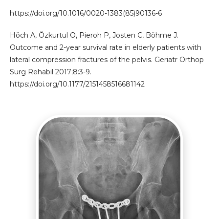
https://doi.org/10.1016/0020-1383(85)90136-6
Höch A, Özkurtul O, Pieroh P, Josten C, Böhme J.
Outcome and 2-year survival rate in elderly patients with
lateral compression fractures of the pelvis. Geriatr Orthop
Surg Rehabil 2017;8:3-9.
https://doi.org/10.1177/2151458516681142