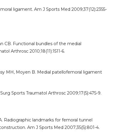
emoral ligament. Am J Sports Med 2009;37(12):2355-
n CB. Functional bundles of the medial
ol Arthrosc 2010;18(11):1511-6.
essy MH, Moyen B. Medial patellofemoral ligament
e Surg Sports Traumatol Arthrosc 2009;17(5):475-9.
A. Radiographic landmarks for femoral tunnel
construction. Am J Sports Med 2007;35(5):801-4.