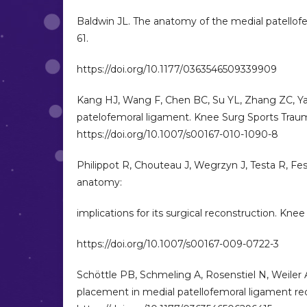
Baldwin JL. The anatomy of the medial patellof
61.
https://doi.org/10.1177/0363546509339909
Kang HJ, Wang F, Chen BC, Su YL, Zhang ZC, Ya
patelofemoral ligament. Knee Surg Sports Traumat
https://doi.org/10.1007/s00167-010-1090-8
Philippot R, Chouteau J, Wegrzyn J, Testa R, F
anatomy:
implications for its surgical reconstruction. Kne
https://doi.org/10.1007/s00167-009-0722-3
Schöttle PB, Schmeling A, Rosenstiel N, Weiler 
placement in medial patellofemoral ligament re