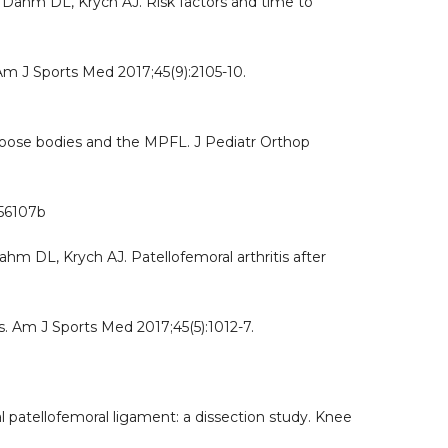
 Dahm DL, Krych AJ. Risk factors and time to
s. Am J Sports Med 2017;45(9):2105-10.
n: loose bodies and the MPFL. J Pediatr Orthop
256107b
hm DL, Krych AJ. Patellofemoral arthritis after
s. Am J Sports Med 2017;45(5):1012-7.
l patellofemoral ligament: a dissection study. Knee