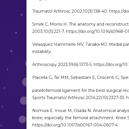
Traumatol Arthrosc 2002;10(3):138-40. https://d
Smirk C, Morris H. The anatomy and reconstruct
2003;10(3):221-7. https://doi.org/10.1016/s0968
Velasquez Hammerle MV, Tanaka MJ. Medial patel
instability.
Arthroscopy 2023;39(6):1373-5. https://doi.org/10.
Placella G, Tei MM, Sebastiani E, Criscenti G, Spe
patellofemoral ligament for the best surgical r
Sports Traumatol Arthrosc 2014;22(10):2327-33. h
Nomura E, Inoue M, Osada N. Anatomical analysi
knee, especially the femoral attachment. Knee S
https://doi.org/10.1007/s00167-004-0607-4