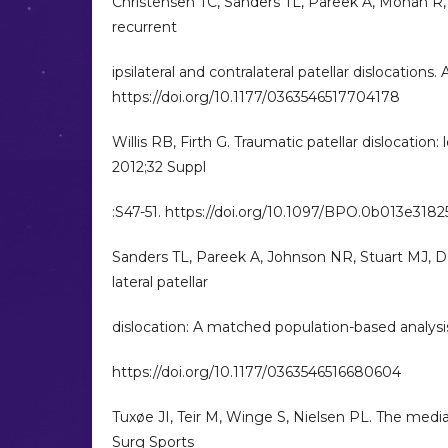
Christensen TC, Sanders TL, Pareek A, Mohan R,
recurrent
ipsilateral and contralateral patellar dislocation
https://doi.org/10.1177/0363546517704178
Willis RB, Firth G. Traumatic patellar dislocatio
2012;32 Suppl
:S47-51. https://doi.org/10.1097/BPO.0b013e318
Sanders TL, Pareek A, Johnson NR, Stuart MJ, Da
lateral patellar
dislocation: A matched population-based analysi
https://doi.org/10.1177/0363546516680604
Tuxøe JI, Teir M, Winge S, Nielsen PL. The media
Surg Sports