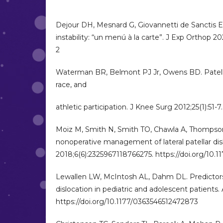
Dejour DH, Mesnard G, Giovannetti de Sanctis E.
instability: “un menú à la carte”. J Exp Orthop 2
2
Waterman BR, Belmont PJ Jr, Owens BD. Patellar 
race, and
athletic participation. J Knee Surg 2012;25(1):51-
Moiz M, Smith N, Smith TO, Chawla A, Thompson 
nonoperative management of lateral patellar dis
2018;6(6):2325967118766275. https://doi.org/10.
Lewallen LW, McIntosh AL, Dahm DL. Predictors o
dislocation in pediatric and adolescent patients.
https://doi.org/10.1177/0363546512472873