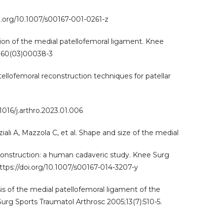
oi.org/10.1007/s00167-001-0261-z
ion of the medial patellofemoral ligament. Knee
-0160(03)00038-3
lofemoral reconstruction techniques for patellar
1016/j.arthro.2023.01.006
ziali A, Mazzola C, et al. Shape and size of the medial
econstruction: a human cadaveric study. Knee Surg
ttps://doi.org/10.1007/s00167-014-3207-y
s of the medial patellofemoral ligament of the
urg Sports Traumatol Arthrosc 2005;13(7):510-5.