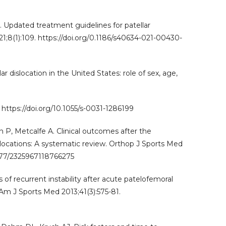
 Updated treatment guidelines for patellar
021;8(1):109. https://doi.org/0.1186/s40634-021-00430-
dislocation in the United States: role of sex, age,
7. https://doi.org/10.1055/s-0031-1286199
P, Metcalfe A. Clinical outcomes after the
locations: A systematic review. Orthop J Sports Med
1177/2325967118766275
f recurrent instability after acute patelofemoral
 Am J Sports Med 2013;41(3):575-81.