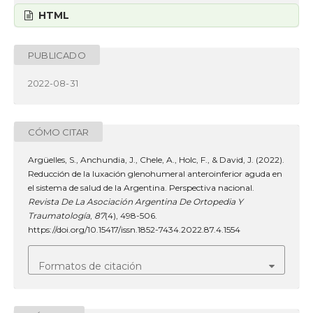
HTML
PUBLICADO
2022-08-31
CÓMO CITAR
Argüelles, S., Anchundia, J., Chele, A., Holc, F., & David, J. (2022).
Reducción de la luxación glenohumeral anteroinferior aguda en
el sistema de salud de la Argentina. Perspectiva nacional.
Revista De La Asociación Argentina De Ortopedia Y
Traumatología
,
87
(4), 498-506.
https://doi.org/10.15417/issn.1852-7434.2022.87.4.1554
Formatos de citación