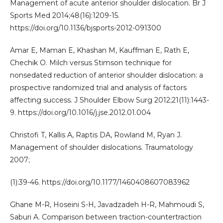
Management of acute anterior shoulder dislocation. Br J
Sports Med 2014;48(16):1209-15.
https://doi.org/10.1136/bjsports-2012-091300
Amar E, Maman E, Khashan M, Kauffman E, Rath E,
Chechik O. Milch versus Stimson technique for
nonsedated reduction of anterior shoulder dislocation: a
prospective randomized trial and analysis of factors
affecting success. J Shoulder Elbow Surg 2012;21(11):1443-
9. https://doi.org/10.1016/j.jse.2012.01.004
Christofi T, Kallis A, Raptis DA, Rowland M, Ryan J.
Management of shoulder dislocations. Traumatology
2007;
(1):39-46. https://doi.org/10.1177/1460408607083962
Ghane M-R, Hoseini S-H, Javadzadeh H-R, Mahmoudi S,
Saburi A. Comparison between traction-countertraction