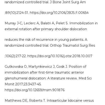
randomized controlled trial. J Bone Joint Surg Am
;89(10):2124-31. https://doi.org/10.2106/JBJS.F.00654
Murray J-C, Leclerc A, Balatri A, Pelet S. Immobilization in
external rotation after primary shoulder dislocation
reduces the risk of recurrence in young patients. A
randomized controlled trial. Orthop Traumatol Surg Res
;106(2):217-22. https://doi.org/10.1016/j.otsr.2018.10.007
Gutkowska O, Martynkiewicz J, Gosk J. Position of
immobilization after first-time traumatic anterior
glenohumeral dislocation: A literature review. Med Sci
Monit 2017;23:3437-45.
https://doi.org/10.12659/msm.901876
Matthews DE, Roberts T. Intraarticular lidocaine versus