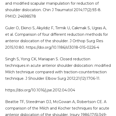
and modified scapular manipulation for reduction of
shoulder dislocation. Chin J Traumatol 2014;17(2):93-8.
PMID: 24698578
Guler O, Ekinci S, Akyildiz F, Tirmik U, Cakmak S, Ugras A,
et al. Comparison of four different reduction methods for
anterior dislocation of the shoulder. J Orthop Surg Res
2015;10:80. https://doi.org/10.1186/s13018-015-0226-4
Singh S, Yong CK, Mariapan S. Closed reduction
techniques in acute anterior shoulder dislocation: modified
Milch technique compared with traction-countertraction
technique. J Shoulder Elbow Surg 2012;21(12):1706-11.
https://doi.org/10.1016/j.jse.2012.04.004
Beattie TF, Steedman DJ, McGowan A, Robertson CE. A
comparison of the Milch and Kocher techniques for acute
anterior dislocation of the shoulder. Injury 1986;17(5):349-