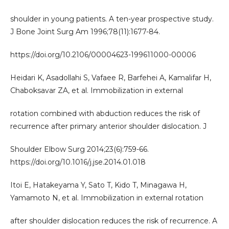
shoulder in young patients. A ten-year prospective study.
J Bone Joint Surg Am 1996;78(11):1677-84.
https://doi.org/10.2106/00004623-199611000-00006
Heidari K, Asadollahi S, Vafaee R, Barfehei A, Kamalifar H,
Chaboksavar ZA, et al. Immobilization in external
rotation combined with abduction reduces the risk of
recurrence after primary anterior shoulder dislocation. J
Shoulder Elbow Surg 2014;23(6):759-66.
https://doi.org/10.1016/j.jse.2014.01.018
Itoi E, Hatakeyama Y, Sato T, Kido T, Minagawa H,
Yamamoto N, et al. Immobilization in external rotation
after shoulder dislocation reduces the risk of recurrence. A