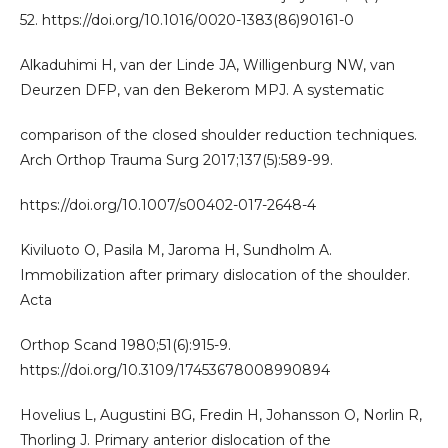
52. https://doi.org/10.1016/0020-1383(86)90161-0
Alkaduhimi H, van der Linde JA, Willigenburg NW, van
Deurzen DFP, van den Bekerom MPJ. A systematic
comparison of the closed shoulder reduction techniques.
Arch Orthop Trauma Surg 2017;137(5):589-99.
https://doi.org/10.1007/s00402-017-2648-4
Kiviluoto O, Pasila M, Jaroma H, Sundholm A.
Immobilization after primary dislocation of the shoulder.
Acta
Orthop Scand 1980;51(6):915-9.
https://doi.org/10.3109/17453678008990894
Hovelius L, Augustini BG, Fredin H, Johansson O, Norlin R,
Thorling J. Primary anterior dislocation of the