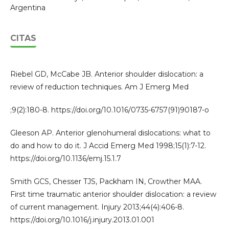
Argentina
CITAS
Riebel GD, McCabe JB. Anterior shoulder dislocation: a
review of reduction techniques. Am J Emerg Med
;9(2):180-8. https://doi.org/10.1016/0735-6757(91)90187-o
Gleeson AP. Anterior glenohumeral dislocations: what to
do and how to do it. J Accid Emerg Med 1998;15(1):7-12.
https://doi.org/10.1136/emj.15.1.7
Smith GCS, Chesser TJS, Packham IN, Crowther MAA.
First time traumatic anterior shoulder dislocation: a review
of current management. Injury 2013;44(4):406-8.
https://doi.org/10.1016/j.injury.2013.01.001