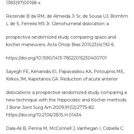
1383(97)00168-x
Rezende B da RM, de Almeida JI Sr, de Sousa UJ, Bomfim
L de S, Ferreira MS Jr. Glenohumeral dislocation: a
prospective randomized study comparing spazo and
kocher maneuvers. Acta Ortop Bras 2015;23(4):192-6.
https://doi.org/10.1590/1413-78522015230400701
Sayegh FE, Kenanidis EI, Papavasiliou KA, Potoupnis ME,
Kirkos JM, Kapetanos GA. Reduction of acute anterior
dislocations: a prospective randomized study comparing a
new technique with the Hippocratic and Kocher methods.
J Bone Joint Surg Am 2009;91(12):2775-82.
https://doi.org/10.2106/JBJS.H.01434
Dala-Ali B, Penna M, McConnell J, Vanhegan I, Cobiella C.