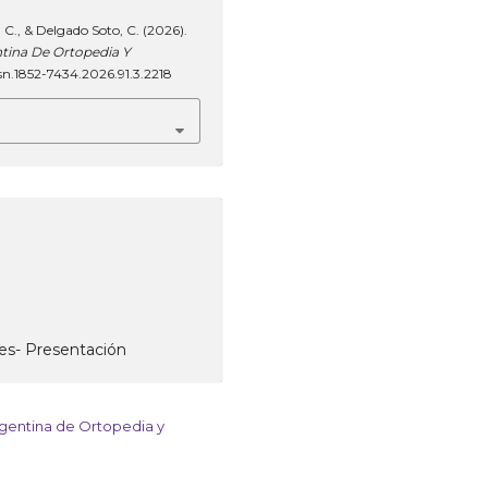
C., & Delgado Soto, C. (2026).
ntina De Ortopedia Y
/issn.1852-7434.2026.91.3.2218
es- Presentación
rgentina de Ortopedia y