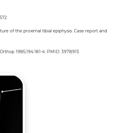
.572
re of the proximal tibial epiphysis. Case report and
n Orthop 1985;194:181-4. PMID: 3978913