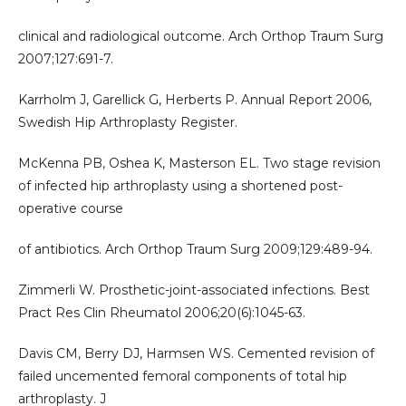
clinical and radiological outcome. Arch Orthop Traum Surg
2007;127:691-7.
Karrholm J, Garellick G, Herberts P. Annual Report 2006,
Swedish Hip Arthroplasty Register.
McKenna PB, Oshea K, Masterson EL. Two stage revision
of infected hip arthroplasty using a shortened post-
operative course
of antibiotics. Arch Orthop Traum Surg 2009;129:489-94.
Zimmerli W. Prosthetic-joint-associated infections. Best
Pract Res Clin Rheumatol 2006;20(6):1045-63.
Davis CM, Berry DJ, Harmsen WS. Cemented revision of
failed uncemented femoral components of total hip
arthroplasty. J