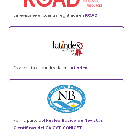
La revista se encuentra registrada en
ROAD
.
Esta revista está indizada en
Latindex
.
Forma parte del
Núcleo Básico de Revistas
Científicas del CAICYT-CONICET
.