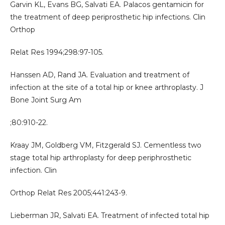
Garvin KL, Evans BG, Salvati EA. Palacos gentamicin for
the treatment of deep periprosthetic hip infections. Clin
Orthop
Relat Res 1994;298:97-105.
Hanssen AD, Rand JA. Evaluation and treatment of
infection at the site of a total hip or knee arthroplasty. J
Bone Joint Surg Am
;80:910-22.
Kraay JM, Goldberg VM, Fitzgerald SJ. Cementless two
stage total hip arthroplasty for deep periphrosthetic
infection. Clin
Orthop Relat Res 2005;441:243-9.
Lieberman JR, Salvati EA. Treatment of infected total hip