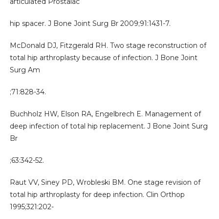
articulated Prostalac
hip spacer. J Bone Joint Surg Br 2009;91:1431-7.
McDonald DJ, Fitzgerald RH. Two stage reconstruction of
total hip arthroplasty because of infection. J Bone Joint
Surg Am
;71:828-34.
Buchholz HW, Elson RA, Engelbrech E. Management of
deep infection of total hip replacement. J Bone Joint Surg
Br
;63:342-52.
Raut VV, Siney PD, Wrobleski BM. One stage revision of
total hip arthroplasty for deep infection. Clin Orthop
1995;321:202-