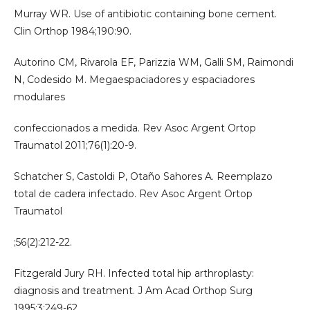
Murray WR. Use of antibiotic containing bone cement.
Clin Orthop 1984;190:90.
Autorino CM, Rivarola EF, Parizzia WM, Galli SM, Raimondi
N, Codesido M. Megaespaciadores y espaciadores
modulares
confeccionados a medida. Rev Asoc Argent Ortop
Traumatol 2011;76(1):20-9.
Schatcher S, Castoldi P, Otaño Sahores A. Reemplazo
total de cadera infectado. Rev Asoc Argent Ortop
Traumatol
;56(2):212-22.
Fitzgerald Jury RH. Infected total hip arthroplasty:
diagnosis and treatment. J Am Acad Orthop Surg
1995;3:249-62.