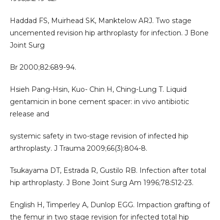
Haddad FS, Muirhead SK, Manktelow ARJ. Two stage
uncemented revision hip arthroplasty for infection. J Bone
Joint Surg
Br 2000;82:689-94.
Hsieh Pang-Hsin, Kuo- Chin H, Ching-Lung T. Liquid
gentamicin in bone cement spacer: in vivo antibiotic
release and
systemic safety in two-stage revision of infected hip
arthroplasty. J Trauma 2009;66(3):804-8.
Tsukayama DT, Estrada R, Gustilo RB. Infection after total
hip arthroplasty. J Bone Joint Surg Am 1996;78:512-23.
English H, Timperley A, Dunlop EGG. Impaction grafting of
the femur in two stage revision for infected total hip