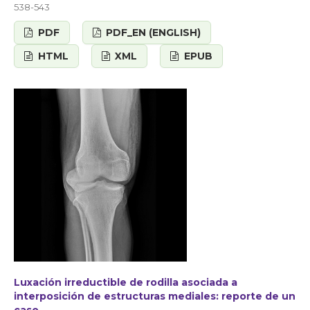
538-543
PDF
PDF_EN (ENGLISH)
HTML
XML
EPUB
Luxación irreductible de rodilla asociada a
interposición de estructuras mediales: reporte de un