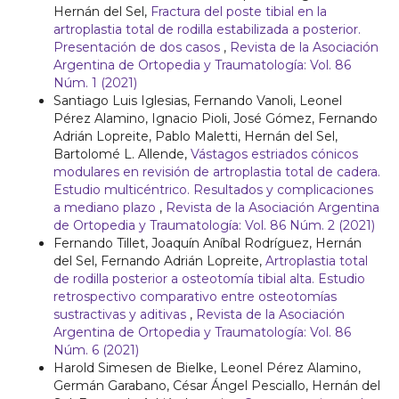
Hernán del Sel,
Fractura del poste tibial en la
artroplastia total de rodilla estabilizada a posterior.
Presentación de dos casos
,
Revista de la Asociación
Argentina de Ortopedia y Traumatología: Vol. 86
Núm. 1 (2021)
Santiago Luis Iglesias, Fernando Vanoli, Leonel
Pérez Alamino, Ignacio Pioli, José Gómez, Fernando
Adrián Lopreite, Pablo Maletti, Hernán del Sel,
Bartolomé L. Allende,
Vástagos estriados cónicos
modulares en revisión de artroplastia total de cadera.
Estudio multicéntrico. Resultados y complicaciones
a mediano plazo
,
Revista de la Asociación Argentina
de Ortopedia y Traumatología: Vol. 86 Núm. 2 (2021)
Fernando Tillet, Joaquín Aníbal Rodríguez, Hernán
del Sel, Fernando Adrián Lopreite,
Artroplastia total
de rodilla posterior a osteotomía tibial alta. Estudio
retrospectivo comparativo entre osteotomías
sustractivas y aditivas
,
Revista de la Asociación
Argentina de Ortopedia y Traumatología: Vol. 86
Núm. 6 (2021)
Harold Simesen de Bielke, Leonel Pérez Alamino,
Germán Garabano, César Ángel Pesciallo, Hernán del