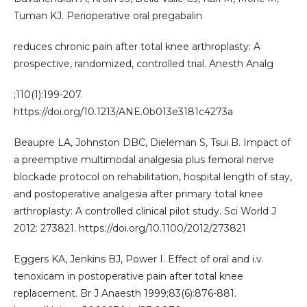
Tuman KJ. Perioperative oral pregabalin
reduces chronic pain after total knee arthroplasty: A
prospective, randomized, controlled trial. Anesth Analg
;110(1):199-207.
https://doi.org/10.1213/ANE.0b013e3181c4273a
Beaupre LA, Johnston DBC, Dieleman S, Tsui B. Impact of
a preemptive multimodal analgesia plus femoral nerve
blockade protocol on rehabilitation, hospital length of stay,
and postoperative analgesia after primary total knee
arthroplasty: A controlled clinical pilot study. Sci World J
2012: 273821. https://doi.org/10.1100/2012/273821
Eggers KA, Jenkins BJ, Power I. Effect of oral and i.v.
tenoxicam in postoperative pain after total knee
replacement. Br J Anaesth 1999;83(6):876-881.