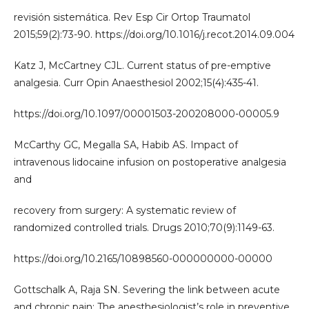
revisión sistemática. Rev Esp Cir Ortop Traumatol
2015;59(2):73-90. https://doi.org/10.1016/j.recot.2014.09.004
Katz J, McCartney CJL. Current status of pre-emptive
analgesia. Curr Opin Anaesthesiol 2002;15(4):435-41.
https://doi.org/10.1097/00001503-200208000-00005.9
McCarthy GC, Megalla SA, Habib AS. Impact of
intravenous lidocaine infusion on postoperative analgesia
and
recovery from surgery: A systematic review of
randomized controlled trials. Drugs 2010;70(9):1149-63.
https://doi.org/10.2165/10898560-000000000-00000
Gottschalk A, Raja SN. Severing the link between acute
and chronic pain: The anesthesiologist’s role in preventive