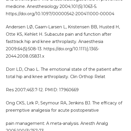
medicine. Anesthesiology 2004;101(5):1063-5.
https://doi.org/10.1097/00000542-200411000-00004
Andersen LØ, Gaarn-Larsen L, Kristensen BB, Husted H,
Otte KS, Kehlet H. Subacute pain and function after
fasttrack hip and knee arthroplasty. Anaesthesia
2009;64(5):508-13. https://doi.org/10.1111/j.1365-
2044.2008.05831.x
Dorr LD, Chao L. The emotional state of the patient after
total hip and knee arthroplasty. Clin Orthop Relat
Res 2007;463:7-12. PMID: 17960669
Ong CKS, Lirk P, Seymour RA, Jenkins BJ. The efficacy of
preemptive analgesia for acute postoperative
pain management: A meta-analysis. Anesth Analg
2005;100(3):757-73.