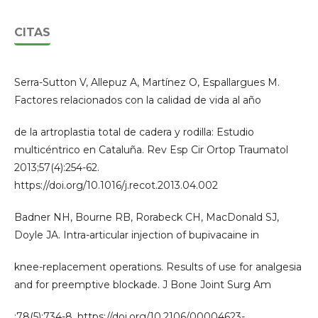
CITAS
Serra-Sutton V, Allepuz A, Martínez O, Espallargues M.
Factores relacionados con la calidad de vida al año
de la artroplastia total de cadera y rodilla: Estudio
multicéntrico en Cataluña. Rev Esp Cir Ortop Traumatol
2013;57(4):254-62.
https://doi.org/10.1016/j.recot.2013.04.002
Badner NH, Bourne RB, Rorabeck CH, MacDonald SJ,
Doyle JA. Intra-articular injection of bupivacaine in
knee-replacement operations. Results of use for analgesia
and for preemptive blockade. J Bone Joint Surg Am
;78(5):734-8. https://doi.org/10.2106/00004623-