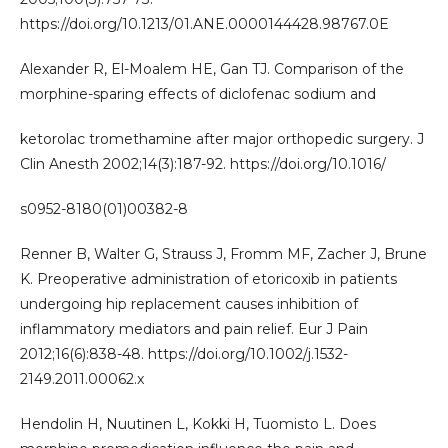
https://doi.org/10.1213/01.ANE.0000144428.98767.0E
Alexander R, El-Moalem HE, Gan TJ. Comparison of the
morphine-sparing effects of diclofenac sodium and
ketorolac tromethamine after major orthopedic surgery. J
Clin Anesth 2002;14(3):187-92. https://doi.org/10.1016/
s0952-8180(01)00382-8
Renner B, Walter G, Strauss J, Fromm MF, Zacher J, Brune
K. Preoperative administration of etoricoxib in patients
undergoing hip replacement causes inhibition of
inflammatory mediators and pain relief. Eur J Pain
2012;16(6):838-48. https://doi.org/10.1002/j.1532-
2149.2011.00062.x
Hendolin H, Nuutinen L, Kokki H, Tuomisto L. Does