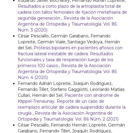
Eduardo Javier Bochatey, Fernando Adrián Lopreite,
Resultados a corto plazo de la artroplastia total de
cadera con tallos femorales de fijación metafisaria de
segunda generación
,
Revista de la Asociación
Argentina de Ortopedia y Traumatología: Vol. 85
Núm. 3 (2020)
César Pesciallo, Germán Garabano, Fernando
Lopreite, Germán Viale, Santiago Vedoya, Hernán
del Sel,
Prótesis bipolares en pacientes añosos con
fractura lateral inestable de cadera. Resultados
funcionales y tasa de reoperación luego de los
primeros 100 casos
,
Revista de la Asociación
Argentina de Ortopedia y Traumatología: Vol. 85
Núm. 4 (2020)
Fernando Adrián Lopreite, Joaquín Rodríguez,
Fernando Tillet, Stefano Gaggiotti, Leonardo Matías
Cullari, Hernán del Sel,
Paciente con síndrome de
Klippel-Trenaunay. Reporte de un caso de
reemplazo articular de cadera suspendido durante la
cirugía
,
Revista de la Asociación Argentina de
Ortopedia y Traumatología: Vol. 86 Núm. 2 (2021)
César Pesciallo, Fernando Hernán Lopreite, Germán
Garabano, Fernando Tillet, Joaquín Rodríguez,