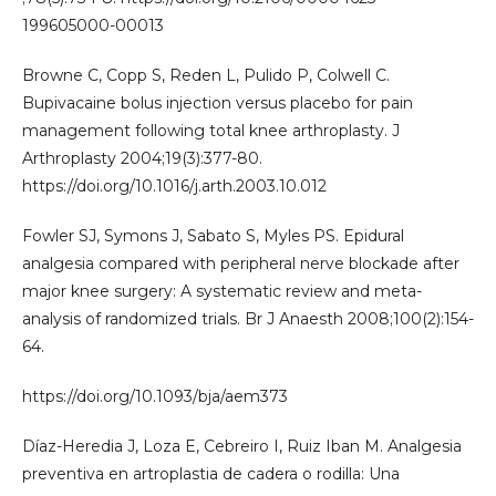
199605000-00013
Browne C, Copp S, Reden L, Pulido P, Colwell C.
Bupivacaine bolus injection versus placebo for pain
management following total knee arthroplasty. J
Arthroplasty 2004;19(3):377-80.
https://doi.org/10.1016/j.arth.2003.10.012
Fowler SJ, Symons J, Sabato S, Myles PS. Epidural
analgesia compared with peripheral nerve blockade after
major knee surgery: A systematic review and meta-
analysis of randomized trials. Br J Anaesth 2008;100(2):154-
64.
https://doi.org/10.1093/bja/aem373
Díaz-Heredia J, Loza E, Cebreiro I, Ruiz Iban M. Analgesia
preventiva en artroplastia de cadera o rodilla: Una