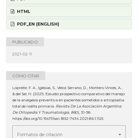
HTML
PDF_EN (ENGLISH)
PUBLICADO
2021-02-11
CÓMO CITAR
Lopreite, F. A., Iglesias, S., Veloz Serrano, D., Montero Vinces, A.,
& del Sel, H. (2021). Estudio prospectivo comparativo del manejo
de la analgesia preventiva en pacientes sometidos a artroplastia
total de rodilla primaria.
Revista De La Asociación Argentina
De Ortopedia Y Traumatología
,
86
(1), 31-38.
https://doi.org/10.15417/issn.1852-7434.2021.86.1.1125
Formatos de citación