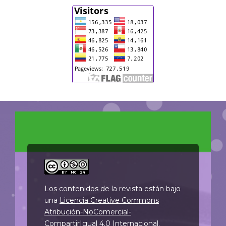
Los contenidos de la revista están bajo
una
Licencia Creative Commons
Atribución-NoComercial-
CompartirIgual 4.0 Internacional
.