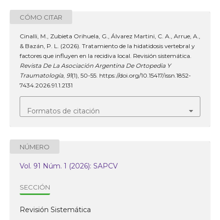
CÓMO CITAR
Cinalli, M., Zubieta Orihuela, G., Álvarez Martini, C. A., Arrue, A.,
& Bazán, P. L. (2026). Tratamiento de la hidatidosis vertebral y
factores que influyen en la recidiva local. Revisión sistemática.
Revista De La Asociación Argentina De Ortopedia Y
Traumatología
,
91
(1), 50-55. https://doi.org/10.15417/issn.1852-
7434.2026.91.1.2131
Formatos de citación
NÚMERO
Vol. 91 Núm. 1 (2026): SAPCV
SECCIÓN
Revisión Sistemática