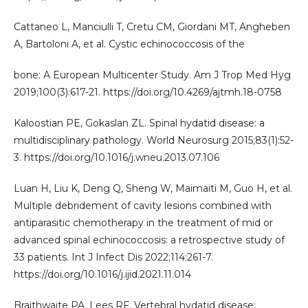
Cattaneo L, Manciulli T, Cretu CM, Giordani MT, Angheben
A, Bartoloni A, et al. Cystic echinococcosis of the
bone: A European Multicenter Study. Am J Trop Med Hyg
2019;100(3):617-21. https://doi.org/10.4269/ajtmh.18-0758
Kaloostian PE, Gokaslan ZL. Spinal hydatid disease: a
multidisciplinary pathology. World Neurosurg 2015;83(1):52-
3. https://doi.org/10.1016/j.wneu.2013.07.106
Luan H, Liu K, Deng Q, Sheng W, Maimaiti M, Guo H, et al.
Multiple debridement of cavity lesions combined with
antiparasitic chemotherapy in the treatment of mid or
advanced spinal echinococcosis: a retrospective study of
33 patients. Int J Infect Dis 2022;114:261-7.
https://doi.org/10.1016/j.ijid.2021.11.014
Braithwaite PA, Lees RF. Vertebral hydatid disease: