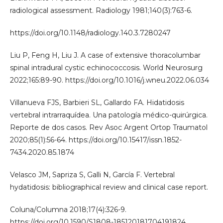
radiological assessment. Radiology 1981;140(3):763-6.
https://doi.org/10.1148/radiology.140.3.7280247
Liu P, Feng H, Liu J. A case of extensive thoracolumbar
spinal intradural cystic echinococcosis. World Neurosurg
2022;165:89-90. https://doi.org/10.1016/j.wneu.2022.06.034
Villanueva FJS, Barbieri SL, Gallardo FA. Hidatidosis
vertebral intrarraquídea. Una patología médico-quirúrgica.
Reporte de dos casos. Rev Asoc Argent Ortop Traumatol
2020;85(1):56-64. https://doi.org/10.15417/issn.1852-
7434.2020.85.1874
Velasco JM, Sapriza S, Galli N, García F. Vertebral
hydatidosis: bibliographical review and clinical case report.
Coluna/Columna 2018;17(4):326-9.
https://doi.org/10.1590/S1808-185120181704191824