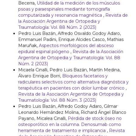
Becerra,
Utilidad de la medición de los músculos
psoas y paraespinales mediante tomografía
computarizada y resonancia magnética
,
Revista de
la Asociación Argentina de Ortopedia y
Traumatología: Vol. 88 Núm. 2 (2023)
Pedro Luis Bazán, Alfredo Osvaldo Godoy Adaro,
Emmanuel Padini, Enrique Alcides Casco, Mathias
Maruñak,
Aspectos morfológicos del absceso
epidural espinal piógeno
,
Revista de la Asociación
Argentina de Ortopedia y Traumatología: Vol. 88
Núm. 2 (2023)
Micaela Cinalli, Pedro Luis Bazán, Martín Medina,
Álvaro Enrique Borri,
Bloqueos facetarios y
radiculares selectivos como alternativa diagnóstica y
terapéutica en pacientes con dolor lumbar crónico
,
Revista de la Asociación Argentina de Ortopedia y
Traumatología: Vol. 88 Núm. 3 (2023)
Pedro Luis Bazán, Alfredo Godoy Adaro, Gilmar
Leonardo Hernández Molina, Richard Ángel Blanco
Payano, Micalea Cinalli,
Pérdida de stock óseo no
osteoporótico en la columna. Denosumab como
herramienta de tratamiento e implicancia
,
Revista