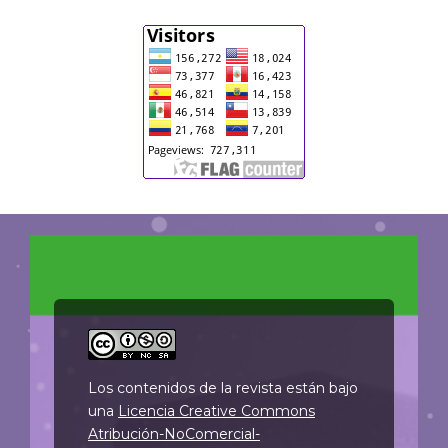
Los contenidos de la revista están bajo
una
Licencia Creative Commons
Atribución-NoComercial-