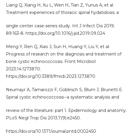
Liang Q, Xiang H, Xu L, Wen H, Tian Z, Yunus A, et al.
Treatment experiences of thoracic spinal hydatidosis: a
single-center case-series study. Int J Infect Dis 2019;
89:163-8. https://doi.org/10.1016/j.ijid.2019.09.024
Meng Y, Ren Q, Xiao J, Sun H, Huang Y, Liu Y, et al.
Progress of research on the diagnosis and treatment of
bone cystic echinococcosis. Front Microbiol
2023;14:1273870.
https://doi.org/10.3389/fmicb.2023.1273870
Neumayr A, Tamarozzi F, Goblirsch S, Blum J, Brunetti E.
Spinal cystic echinococcosis--a systematic analysis and
review of the literature: part 1. Epidemiology and anatomy.
PLoS Negl Trop Dis 2013;7(9):e2450.
https://doi.org/10.1371/journal.pntd.0002450