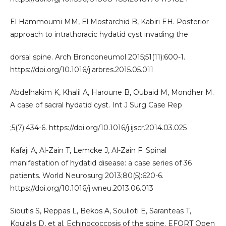
El Hammoumi MM, El Mostarchid B, Kabiri EH. Posterior
approach to intrathoracic hydatid cyst invading the
dorsal spine. Arch Bronconeumol 2015;51(11):600-1.
https://doi.org/10.1016/j.arbres.2015.05.011
Abdelhakim K, Khalil A, Haroune B, Oubaid M, Mondher M.
A case of sacral hydatid cyst. Int J Surg Case Rep
;5(7):434-6. https://doi.org/10.1016/j.ijscr.2014.03.025
Kafaji A, Al-Zain T, Lemcke J, Al-Zain F. Spinal
manifestation of hydatid disease: a case series of 36
patients. World Neurosurg 2013;80(5):620-6.
https://doi.org/10.1016/j.wneu.2013.06.013
Sioutis S, Reppas L, Bekos A, Soulioti E, Saranteas T,
Koulalis D, et al. Echinococcosis of the spine. EFORT Open