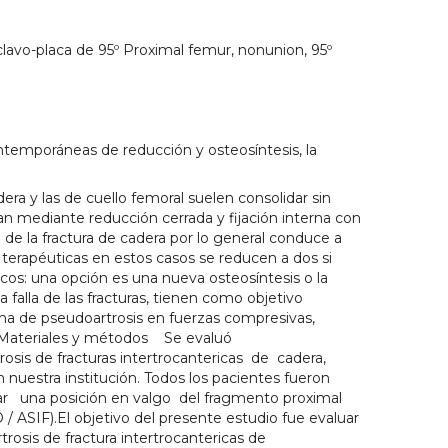
clavo-placa de 95º Proximal femur, nonunion, 95º
emporáneas de reducción y osteosíntesis, la
dera y las de cuello femoral suelen consolidar sin
an mediante reducción cerrada y fijación interna con
 de la fractura de cadera por lo general conduce a
s terapéuticas en estos casos se reducen a dos si
cos: una opción es una nueva osteosíntesis o la
a falla de las fracturas, tienen como objetivo
ona de pseudoartrosis en fuerzas compresivas,
as.Materiales y métodos Se evaluó
sis de fracturas intertrocantericas de cadera,
 nuestra institución. Todos los pacientes fueron
rar una posición en valgo del fragmento proximal
 / ASIF).El objetivo del presente estudio fue evaluar
trosis de fractura intertrocantericas de