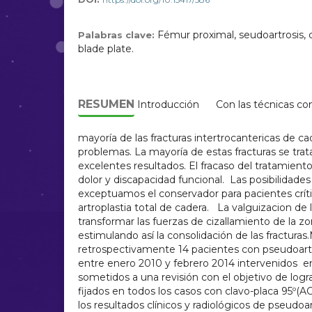
Fémur proximal, seudoartrosis, 
Palabras clave:
blade plate.
RESUMEN
Introducción Con las técnicas cont
mayoría de las fracturas intertrocantericas de ca
problemas. La mayoría de estas fracturas se trat
excelentes resultados. El fracaso del tratamiento
dolor y discapacidad funcional. Las posibilidade
exceptuamos el conservador para pacientes críti
artroplastia total de cadera. La valguizacion de l
transformar las fuerzas de cizallamiento de la z
estimulando así la consolidación de las fractur
retrospectivamente 14 pacientes con pseudoartro
entre enero 2010 y febrero 2014 intervenidos en
sometidos a una revisión con el objetivo de log
fijados en todos los casos con clavo-placa 95º(AO
los resultados clínicos y radiológicos de pseudoar