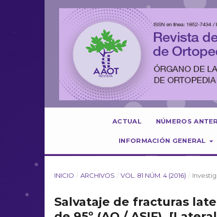
ACTUAL
NÚMEROS ANTE
INFORMACIÓN GENERAL
INICIO
/
ARCHIVOS
/
VOL. 81 NÚM. 4 (2016)
/
Investig
Salvataje de fracturas lat
de 95º (AO / ASIF). [Latera