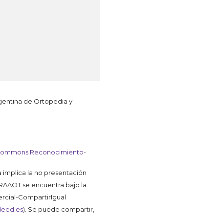
rgentina de Ortopedia y
Commons Reconocimiento-
a implica la no presentación
a RAAOT se encuentra bajo la
rcial-CompartirIgual
deed.es
). Se puede compartir,