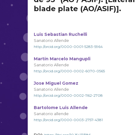
blade plate (AO/ASIF)].
Luis Sebastian Ruchelli
Sanatorio Allende
http://orcid.org/0000-0001-5283-5964
Martín Marcelo Mangupli
Sanatorio Allende
http://orcid.org/0000-0002-6070-0565
Jose Miguel Gomez
Sanatorio Allende
http://orcid.org/0000-0002-1162-2708
Bartolome Luis Allende
Sanatorio allende
http://orcid.org/0000-0003-2757-4381
DOI:
https://doi.org/10.15417/586