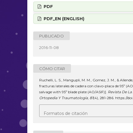
PDF
PDF_EN (ENGLISH)
PUBLICADO
2016-11-08
CÓMO CITAR
Ruchelli, L. S., Mangupli, M. M., Gomez, J. M., & Allende,
fracturas laterales de cadera con clavo-placa de 95º (AO 
salvage with 95º blade plate (AO/ASIF)].
Revista De La
Ortopedia Y Traumatología
,
81
(4), 281-286. https://do
Formatos de citación