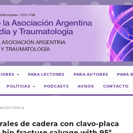
RIORES
PARA LECTORES
PARA AUTORES
PARA 
POLÍTICAS
PODCASTS
AVISOS
CONTACTO
ación Clínica
erales de cadera con clavo-placa
l hip fracture salvage with 95º