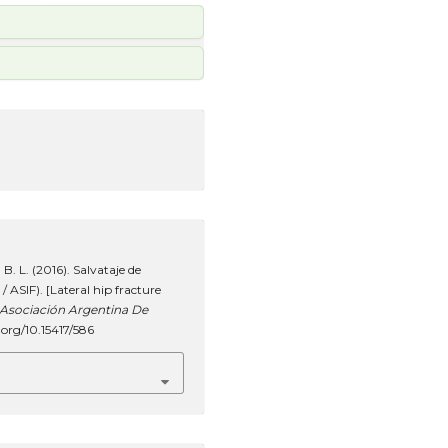
 B. L. (2016). Salvataje de
/ ASIF). [Lateral hip fracture
 Asociación Argentina De
i.org/10.15417/586