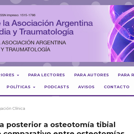
RIORES
PARA LECTORES
PARA AUTORES
PARA 
POLÍTICAS
PODCASTS
AVISOS
CONTACTO
gación Clínica
la posterior a osteotomía tibial
vo comparativo entre osteotomías