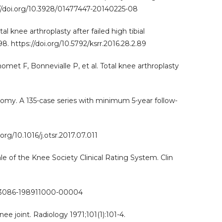
://doi.org/10.3928/01477447-20140225-08
 knee arthroplasty after failed high tibial
. https://doi.org/10.5792/ksrr.2016.28.2.89
omet F, Bonnevialle P, et al. Total knee arthroplasty
tomy. A 135-case series with minimum 5-year follow-
org/10.1016/j.otsr.2017.07.011
e of the Knee Society Clinical Rating System. Clin
0003086-198911000-00004
knee joint. Radiology 1971;101(1):101-4.