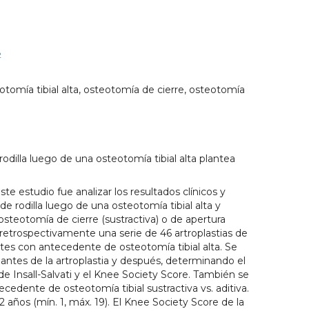
2
otomía tibial alta, osteotomía de cierre, osteotomía
odilla luego de una osteotomía tibial alta plantea
ste estudio fue analizar los resultados clínicos y
de rodilla luego de una osteotomía tibial alta y
steotomía de cierre (sustractiva) o de apertura
ó retrospectivamente una serie de 46 artroplastias de
entes con antecedente de osteotomía tibial alta. Se
 antes de la artroplastia y después, determinando el
or de Insall-Salvati y el Knee Society Score. También se
edente de osteotomía tibial sustractiva vs. aditiva.
años (mín. 1, máx. 19). El Knee Society Score de la