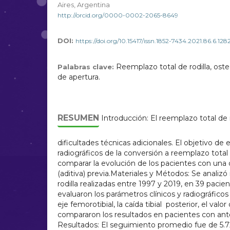
Aires, Argentina
http://orcid.org/0000-0002-2065-8649
DOI:
https://doi.org/10.15417/issn.1852-7434.2021.86.6.128
Reemplazo total de rodilla, oste
Palabras clave:
de apertura.
RESUMEN
Introducción: El reemplazo total de r
dificultades técnicas adicionales. El objetivo de e
radiográficos de la conversión a reemplazo total 
comparar la evolución de los pacientes con una o
(aditiva) previa.Materiales y Métodos: Se analiz
rodilla realizadas entre 1997 y 2019, en 39 paci
evaluaron los parámetros clínicos y radiográficos
eje femorotibial, la caída tibial posterior, el val
compararon los resultados en pacientes con antec
Resultados: El seguimiento promedio fue de 5.72 