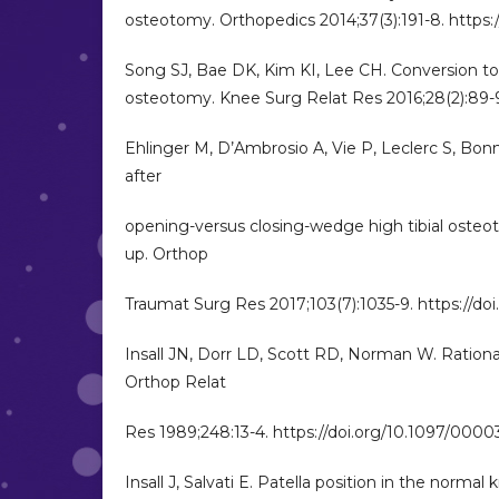
osteotomy. Orthopedics 2014;37(3):191-8. https
Song SJ, Bae DK, Kim KI, Lee CH. Conversion total
osteotomy. Knee Surg Relat Res 2016;28(2):89-98
Ehlinger M, D’Ambrosio A, Vie P, Leclerc S, Bonn
after
opening-versus closing-wedge high tibial osteo
up. Orthop
Traumat Surg Res 2017;103(7):1035-9. https://doi.
Insall JN, Dorr LD, Scott RD, Norman W. Rational
Orthop Relat
Res 1989;248:13-4. https://doi.org/10.1097/0
Insall J, Salvati E. Patella position in the normal 