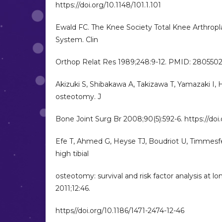
https://doi.org/10.1148/101.1.101
Ewald FC. The Knee Society Total Knee Arthrop
System. Clin
Orthop Relat Res 1989;248:9-12. PMID: 280550
Akizuki S, Shibakawa A, Takizawa T, Yamazaki I, 
osteotomy. J
Bone Joint Surg Br 2008;90(5):592-6. https://do
Efe T, Ahmed G, Heyse TJ, Boudriot U, Timmesf
high tibial
osteotomy: survival and risk factor analysis at 
2011;12:46.
https//doi.org/10.1186/1471-2474-12-46