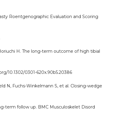
lasty Roentgenographic Evaluation and Scoring
2
Horiuchi H. The long-term outcome of high tibial
i.org/10.1302/0301-620x.90b5.20386
eld N, Fuchs-Winkelmann S, et al. Closing-wedge
long-term follow up. BMC Musculoskelet Disord