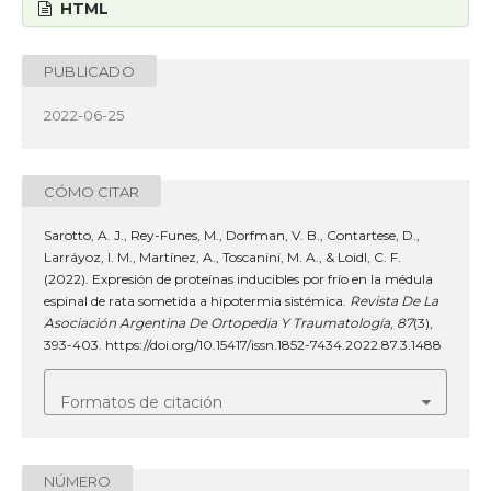
HTML
PUBLICADO
2022-06-25
CÓMO CITAR
Sarotto, A. J., Rey-Funes, M., Dorfman, V. B., Contartese, D.,
Larráyoz, I. M., Martínez, A., Toscanini, M. A., & Loidl, C. F.
(2022). Expresión de proteínas inducibles por frío en la médula
espinal de rata sometida a hipotermia sistémica.
Revista De La
Asociación Argentina De Ortopedia Y Traumatología
,
87
(3),
393-403. https://doi.org/10.15417/issn.1852-7434.2022.87.3.1488
Formatos de citación
NÚMERO