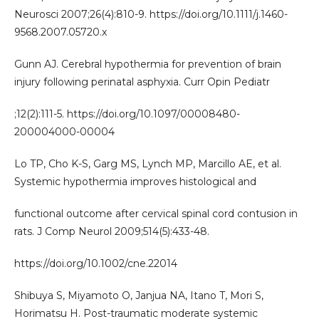
Neurosci 2007;26(4):810-9. https://doi.org/10.1111/j.1460-
9568.2007.05720.x
Gunn AJ. Cerebral hypothermia for prevention of brain
injury following perinatal asphyxia. Curr Opin Pediatr
;12(2):111-5. https://doi.org/10.1097/00008480-
200004000-00004
Lo TP, Cho K-S, Garg MS, Lynch MP, Marcillo AE, et al.
Systemic hypothermia improves histological and
functional outcome after cervical spinal cord contusion in
rats. J Comp Neurol 2009;514(5):433-48.
https://doi.org/10.1002/cne.22014
Shibuya S, Miyamoto O, Janjua NA, Itano T, Mori S,
Horimatsu H. Post-traumatic moderate systemic