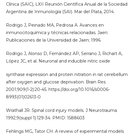
Clínica (SAIC), LXII Reunión Científica Anual de la Sociedad
Argentina de Inmunología (SAI). Mar del Plata, 2014.
Rodrigo J, Peinado MA, Pedrosa A. Avances en
inmunocitoquímica y técnicas relacionadas. Jaen:
Publicaciones de la Universidad de Jaen; 1996.
Rodrigo J, Alonso D, Fernández AP, Serrano J, Richart A,
López JC, et al. Neuronal and inducible nitric oxide
synthase expression and protein nitration in rat cerebellum
after oxygen and glucose deprivation. Brain Res
2001;909(1-2):20-45. https://doi.org/10.1016/s0006-
8993(01)02613-0
Wrathall JR. Spinal cord injury models. J Neurotrauma
1992;9(suppl 1):129-34. PMID: 1588603
Fehlings MG, Tator CH. A review of experimental models