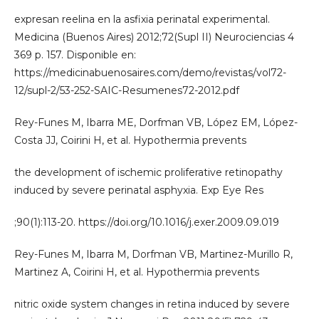
expresan reelina en la asfixia perinatal experimental.
Medicina (Buenos Aires) 2012;72(Supl II) Neurociencias 4
369 p. 157. Disponible en:
https://medicinabuenosaires.com/demo/revistas/vol72-
12/supl-2/53-252-SAIC-Resumenes72-2012.pdf
Rey-Funes M, Ibarra ME, Dorfman VB, López EM, López-
Costa JJ, Coirini H, et al. Hypothermia prevents
the development of ischemic proliferative retinopathy
induced by severe perinatal asphyxia. Exp Eye Res
;90(1):113-20. https://doi.org/10.1016/j.exer.2009.09.019
Rey-Funes M, Ibarra M, Dorfman VB, Martinez-Murillo R,
Martinez A, Coirini H, et al. Hypothermia prevents
nitric oxide system changes in retina induced by severe