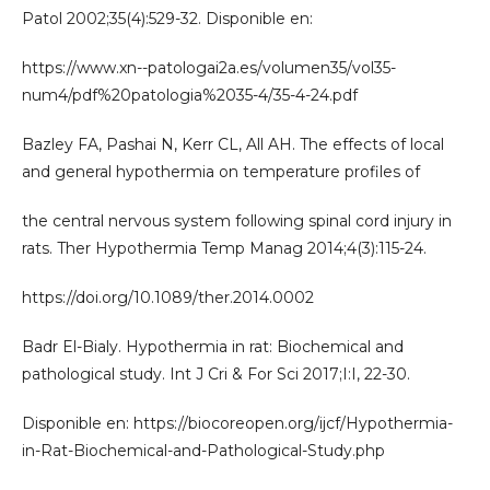
Patol 2002;35(4):529-32. Disponible en:
https://www.xn--patologai2a.es/volumen35/vol35-
num4/pdf%20patologia%2035-4/35-4-24.pdf
Bazley FA, Pashai N, Kerr CL, All AH. The effects of local
and general hypothermia on temperature profiles of
the central nervous system following spinal cord injury in
rats. Ther Hypothermia Temp Manag 2014;4(3):115-24.
https://doi.org/10.1089/ther.2014.0002
Badr El-Bialy. Hypothermia in rat: Biochemical and
pathological study. Int J Cri & For Sci 2017;I:I, 22-30.
Disponible en: https://biocoreopen.org/ijcf/Hypothermia-
in-Rat-Biochemical-and-Pathological-Study.php