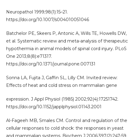
Neuropathol 1999;98(1):15–21.
https://doi.org/10.1007/s004010051046
Batchelor PE, Skeers P, Antonic A, Wills TE, Howells DW,
et al. Systematic review and meta-analysis of therapeutic
hypothermia in animal models of spinal cord injury. PLoS
One 2013;8(8):e71317.
https://doi.org/10.1371/journal.pone.007131
Sonna LA, Fujita J, Gaffin SL, Lilly CM. Invited review:
Effects of heat and cold stress on mammalian gene
expression. J Appl Physiol (1985) 2002;92(4):17251742.
https://doi.org/10.1152/japplphysiol.01143.2001
Al-Fageeh MB, Smales CM. Control and regulation of the
cellular responses to cold shock: the responses in yeast
and mammalian systems. Biochem J 2006;397(2):247-59.