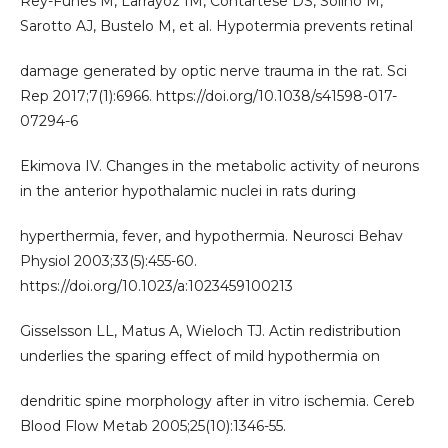
Rey-Funes M, Larrayoz IM, Contartese DS, Soliño M,
Sarotto AJ, Bustelo M, et al. Hypotermia prevents retinal
damage generated by optic nerve trauma in the rat. Sci
Rep 2017;7(1):6966. https://doi.org/10.1038/s41598-017-
07294-6
Ekimova IV. Changes in the metabolic activity of neurons
in the anterior hypothalamic nuclei in rats during
hyperthermia, fever, and hypothermia. Neurosci Behav
Physiol 2003;33(5):455-60.
https://doi.org/10.1023/a:1023459100213
Gisselsson LL, Matus A, Wieloch TJ. Actin redistribution
underlies the sparing effect of mild hypothermia on
dendritic spine morphology after in vitro ischemia. Cereb
Blood Flow Metab 2005;25(10):1346-55.