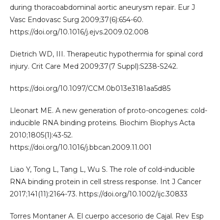
during thoracoabdominal aortic aneurysm repair. Eur J
Vasc Endovasc Surg 2009;37(6):654-60.
https://doi.org/10.1016/j.ejvs.2009.02.008
Dietrich WD, III. Therapeutic hypothermia for spinal cord
injury. Crit Care Med 2009;37(7 Suppl):S238-S242.
https://doi.org/10.1097/CCM.0b013e3181aa5d85
Lleonart ME. A new generation of proto-oncogenes: cold-
inducible RNA binding proteins. Biochim Biophys Acta
2010;1805(1):43-52.
https://doi.org/10.1016/j.bbcan.2009.11.001
Liao Y, Tong L, Tang L, Wu S. The role of cold-inducible
RNA binding protein in cell stress response. Int J Cancer
2017;141(11):2164-73. https://doi.org/10.1002/ijc.30833
Torres Montaner A. El cuerpo accesorio de Cajal. Rev Esp