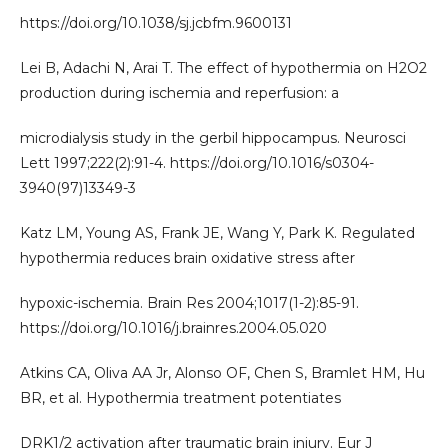
https://doi.org/10.1038/sj.jcbfm.9600131
Lei B, Adachi N, Arai T. The effect of hypothermia on H2O2
production during ischemia and reperfusion: a
microdialysis study in the gerbil hippocampus. Neurosci
Lett 1997;222(2):91-4. https://doi.org/10.1016/s0304-
3940(97)13349-3
Katz LM, Young AS, Frank JE, Wang Y, Park K. Regulated
hypothermia reduces brain oxidative stress after
hypoxic-ischemia. Brain Res 2004;1017(1-2):85-91.
https://doi.org/10.1016/j.brainres.2004.05.020
Atkins CA, Oliva AA Jr, Alonso OF, Chen S, Bramlet HM, Hu
BR, et al. Hypothermia treatment potentiates
DRK1/2 activation after traumatic brain injury. Eur J