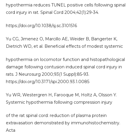
hypothermia reduces TUNEL positive cells following spinal
cord injury in rat. Spinal Cord 2004;42(1):29-34.
https://doi.org/10.1038/sj.sc.3101516
Yu CG, Jimenez O, Marcillo AE, Weider B, Bangerter K,
Dietrich WD, et al. Beneficial effects of modest systemic
hypothermia on locomotor function and histopathological
damage following contusion induced spinal cord injury in
rats. J Neurosurg 2000;93(1 Suppl):85-93.
https://doi.org/10.3171/spi.2000.93.1.0085
Yu WR, Westergren H, Farooque M, Holtz A, Olsson Y.
Systemic hypothermia following compression injury
of the rat spinal cord: reduction of plasma protein
extravasation demonstrated by immunohistochemistry.
Acta