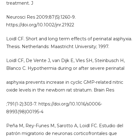
treatment. J
Neurosci Res 2009;87(5):1260-9.
https://doi.org/10.1002/jnr.21922
Loidl CF. Short and long term effects of perinatal asphyxia.
Thesis. Netherlands: Maastricht University; 1997.
Loidl CF, De Vente J, van Dijk E, Vles SH, Steinbusch H,
Blanco C. Hypothermia during or after severe perinatal
asphyxia prevents increase in cyclic GMP-related nitric
oxide levels in the newborn rat striatum. Brain Res
;791(1-2):303-7. https://doi.org/10.1016/s0006-
8993(98)00195-4
Peña M, Rey-Funes M, Sarotto A, Loidl FC. Estudio del
patrón migratorio de neuronas corticofrontales que