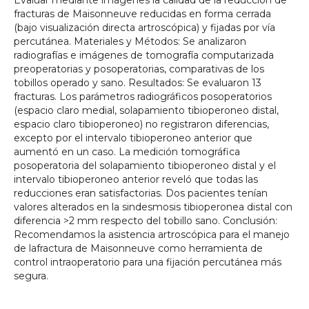
Evaluar mediante imágenes la calidad de la reducción de
fracturas de Maisonneuve reducidas en forma cerrada
(bajo visualización directa artroscópica) y fijadas por vía
percutánea. Materiales y Métodos: Se analizaron
radiografías e imágenes de tomografía computarizada
preoperatorias y posoperatorias, comparativas de los
tobillos operado y sano. Resultados: Se evaluaron 13
fracturas. Los parámetros radiográficos posoperatorios
(espacio claro medial, solapamiento tibioperoneo distal,
espacio claro tibioperoneo) no registraron diferencias,
excepto por el intervalo tibioperoneo anterior que
aumentó en un caso. La medición tomográfica
posoperatoria del solapamiento tibioperoneo distal y el
intervalo tibioperoneo anterior reveló que todas las
reducciones eran satisfactorias. Dos pacientes tenían
valores alterados en la sindesmosis tibioperonea distal con
diferencia >2 mm respecto del tobillo sano. Conclusión:
Recomendamos la asistencia artroscópica para el manejo
de lafractura de Maisonneuve como herramienta de
control intraoperatorio para una fijación percutánea más
segura.