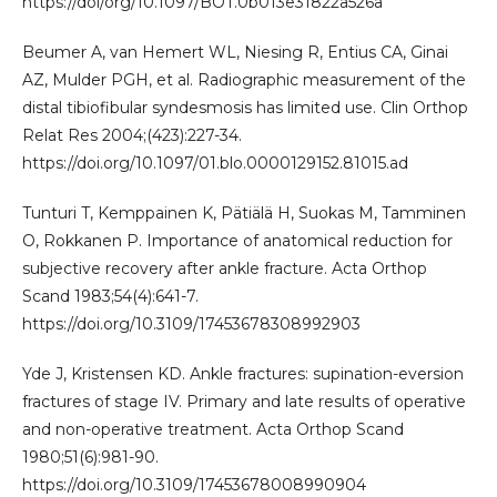
https://doi/org/10.1097/BOT.0b013e31822a526a
Beumer A, van Hemert WL, Niesing R, Entius CA, Ginai
AZ, Mulder PGH, et al. Radiographic measurement of the
distal tibiofibular syndesmosis has limited use. Clin Orthop
Relat Res 2004;(423):227-34.
https://doi.org/10.1097/01.blo.0000129152.81015.ad
Tunturi T, Kemppainen K, Pätiälä H, Suokas M, Tamminen
O, Rokkanen P. Importance of anatomical reduction for
subjective recovery after ankle fracture. Acta Orthop
Scand 1983;54(4):641-7.
https://doi.org/10.3109/17453678308992903
Yde J, Kristensen KD. Ankle fractures: supination-eversion
fractures of stage IV. Primary and late results of operative
and non-operative treatment. Acta Orthop Scand
1980;51(6):981-90.
https://doi.org/10.3109/17453678008990904