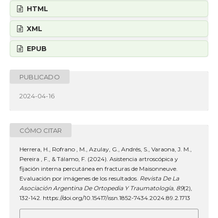
HTML
XML
EPUB
PUBLICADO
2024-04-16
CÓMO CITAR
Herrera, H., Rofrano , M., Azulay, G., Andrés, S., Varaona, J. M.,
Pereira , F., & Tálamo, F. (2024). Asistencia artroscópica y
fijación interna percutánea en fracturas de Maisonneuve.
Evaluación por imágenes de los resultados.
Revista De La
Asociación Argentina De Ortopedia Y Traumatología
,
89
(2),
132-142. https://doi.org/10.15417/issn.1852-7434.2024.89.2.1713