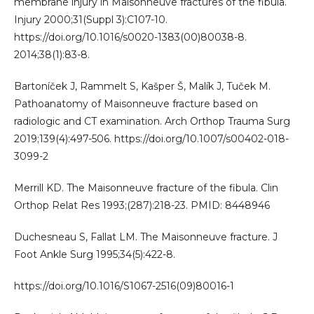
membrane injury in Maisonneuve fractures of the fibula.
Injury 2000;31(Suppl 3):C107-10.
https://doi.org/10.1016/s0020-1383(00)80038-8.
2014;38(1):83-8.
Bartoníček J, Rammelt S, Kašper Š, Malík J, Tuček M.
Pathoanatomy of Maisonneuve fracture based on
radiologic and CT examination. Arch Orthop Trauma Surg
2019;139(4):497-506. https://doi.org/10.1007/s00402-018-
3099-2
Merrill KD. The Maisonneuve fracture of the fibula. Clin
Orthop Relat Res 1993;(287):218-23. PMID: 8448946
Duchesneau S, Fallat LM. The Maisonneuve fracture. J
Foot Ankle Surg 1995;34(5):422-8.
https://doi.org/10.1016/S1067-2516(09)80016-1