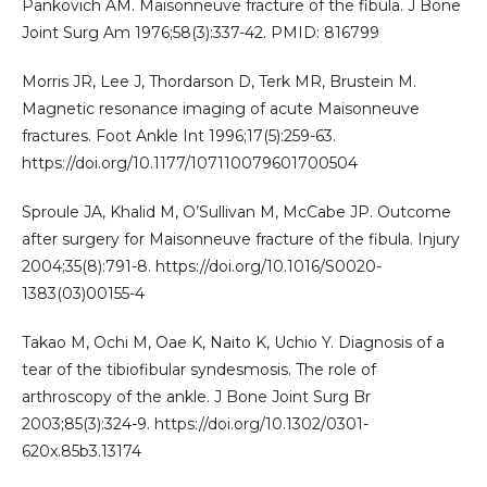
Pankovich AM. Maisonneuve fracture of the fibula. J Bone
Joint Surg Am 1976;58(3):337-42. PMID: 816799
Morris JR, Lee J, Thordarson D, Terk MR, Brustein M.
Magnetic resonance imaging of acute Maisonneuve
fractures. Foot Ankle Int 1996;17(5):259-63.
https://doi.org/10.1177/107110079601700504
Sproule JA, Khalid M, O’Sullivan M, McCabe JP. Outcome
after surgery for Maisonneuve fracture of the fibula. Injury
2004;35(8):791-8. https://doi.org/10.1016/S0020-
1383(03)00155-4
Takao M, Ochi M, Oae K, Naito K, Uchio Y. Diagnosis of a
tear of the tibiofibular syndesmosis. The role of
arthroscopy of the ankle. J Bone Joint Surg Br
2003;85(3):324-9. https://doi.org/10.1302/0301-
620x.85b3.13174