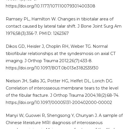
https://doi.org/10.1177/107110079301400308
Ramsey PL, Hamilton W. Changes in tibiotalar area of
contact caused by lateral talar shift. J Bone Joint Surg Am
1976;58(3):356-7. PMID: 1262367
Dikos GD, Heisler J, Choplin RH, Weber TG. Normal
tibiofibular relationships at the syndesmosis on axial CT
imaging. J Orthop Trauma 2012;26(7):433-8.
https://doi.org/10.1097/BOT.0b013e3182535f30
Nielson JH, Sallis JG, Potter HG, Helfet DL, Lorich DG.
Correlation of interosseous membrane tears to the level
of the fibular fracture. J Orthop Trauma 2004;18(2):68-74.
https://doi.org/10.1097/00005131-200402000-00002
Manyi W, Guowei R, Shengsong Y, Chunyan J. A sample of
Chinese literature MRI diagnosis of interosseous