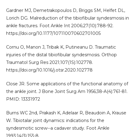
Gardner MJ, Demetrakopoulos D, Briggs SM, Helfet DL,
Lorich DG. Malreduction of the tibiofibular syndesmosis in
ankle fractures. Foot Ankle Int 2006;27(10):788-92.
https://doi.org/10.1177/107110070602701005
Cornu O, Manon J, Tribak K, Putineanu D. Traumatic
injuries of the distal tibiofibular syndesmosis. Orthop
Traumatol Surg Res 2021;107(1S):102778.
https://doi.org/10.1016/j.otsr.2020.102778
Close JR. Some applications of the functional anatomy of
the ankle joint. J Bone Joint Surg Am 1956;38-A(4):761-81.
PMID: 13331972
Burns WC 2nd, Prakash K, Adelaar R, Beaudoin A, Krause
W. Tibiotalar joint dynamics: indications for the
syndesmotic screw--a cadaver study. Foot Ankle
1993;14(3):153-8.