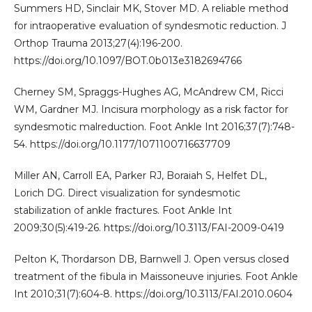
Summers HD, Sinclair MK, Stover MD. A reliable method
for intraoperative evaluation of syndesmotic reduction. J
Orthop Trauma 2013;27(4):196-200.
https://doi.org/10.1097/BOT.0b013e3182694766
Cherney SM, Spraggs-Hughes AG, McAndrew CM, Ricci
WM, Gardner MJ. Incisura morphology as a risk factor for
syndesmotic malreduction. Foot Ankle Int 2016;37(7):748-
54. https://doi.org/10.1177/1071100716637709
Miller AN, Carroll EA, Parker RJ, Boraiah S, Helfet DL,
Lorich DG. Direct visualization for syndesmotic
stabilization of ankle fractures. Foot Ankle Int
2009;30(5):419-26. https://doi.org/10.3113/FAI-2009-0419
Pelton K, Thordarson DB, Barnwell J. Open versus closed
treatment of the fibula in Maissoneuve injuries. Foot Ankle
Int 2010;31(7):604-8. https://doi.org/10.3113/FAI.2010.0604