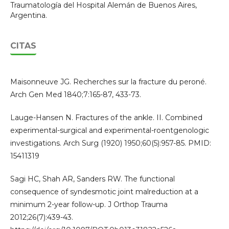
Traumatología del Hospital Alemán de Buenos Aires,
Argentina.
CITAS
Maisonneuve JG. Recherches sur la fracture du peroné.
Arch Gen Med 1840;7:165-87, 433-73.
Lauge-Hansen N. Fractures of the ankle. II. Combined
experimental-surgical and experimental-roentgenologic
investigations. Arch Surg (1920) 1950;60(5):957-85. PMID:
15411319
Sagi HC, Shah AR, Sanders RW. The functional
consequence of syndesmotic joint malreduction at a
minimum 2-year follow-up. J Orthop Trauma
2012;26(7):439-43.