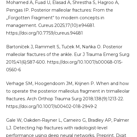
Mohamed A, Fuad U, Elasad A, Shrestha S, Hagroo A,
Pengas IP. Posterior malleolar fractures: From the
„Forgotten Fragment“ to modern concepts in
management. Cureus 2025;17(10):e94681.
https://doi.org/10.7759/cureus.94681
Bartoníček J, Rammelt S, Tuček M, Naňka O. Posterior
malleolar fractures of the ankle. Eur J Trauma Emerg Surg
2015;41(6):587-600. https://doi.org/10.1007/s00068-015-
0560-6
Verhage SM, Hoogendoorn JM, Krijnen P. When and how
to operate the posterior malleolus fragment in trimalleolar
fractures. Arch Orthop Trauma Surg 2018;138(9):1213-22.
https://doi.org/10.1007/s00402-018-2949-2
Gale W, Oakden-Rayner L, Carneiro G, Bradley AP, Palmer
LJ. Detecting hip fractures with radiologist-level
performance using deep neural networks. Preprint. Digit