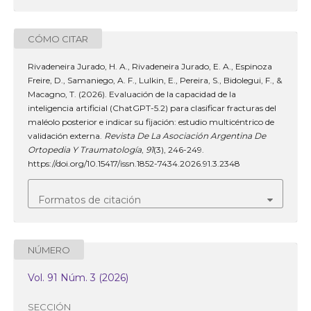
CÓMO CITAR
Rivadeneira Jurado, H. A., Rivadeneira Jurado, E. A., Espinoza
Freire, D., Samaniego, A. F., Lulkin, E., Pereira, S., Bidolegui, F., &
Macagno, T. (2026). Evaluación de la capacidad de la
inteligencia artificial (ChatGPT-5.2) para clasificar fracturas del
maléolo posterior e indicar su fijación: estudio multicéntrico de
validación externa.
Revista De La Asociación Argentina De
Ortopedia Y Traumatología
,
91
(3), 246-249.
https://doi.org/10.15417/issn.1852-7434.2026.91.3.2348
Formatos de citación
NÚMERO
Vol. 91 Núm. 3 (2026)
SECCIÓN