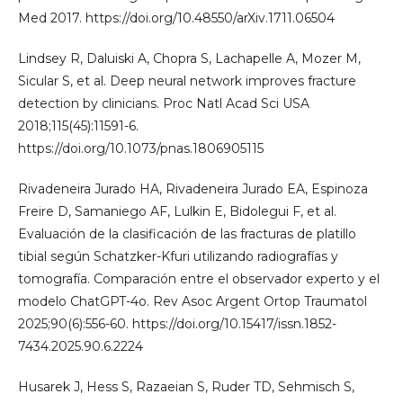
Med 2017. https://doi.org/10.48550/arXiv.1711.06504
Lindsey R, Daluiski A, Chopra S, Lachapelle A, Mozer M,
Sicular S, et al. Deep neural network improves fracture
detection by clinicians. Proc Natl Acad Sci USA
2018;115(45):11591-6.
https://doi.org/10.1073/pnas.1806905115
Rivadeneira Jurado HA, Rivadeneira Jurado EA, Espinoza
Freire D, Samaniego AF, Lulkin E, Bidolegui F, et al.
Evaluación de la clasificación de las fracturas de platillo
tibial según Schatzker-Kfuri utilizando radiografías y
tomografía. Comparación entre el observador experto y el
modelo ChatGPT-4o. Rev Asoc Argent Ortop Traumatol
2025;90(6):556-60. https://doi.org/10.15417/issn.1852-
7434.2025.90.6.2224
Husarek J, Hess S, Razaeian S, Ruder TD, Sehmisch S,