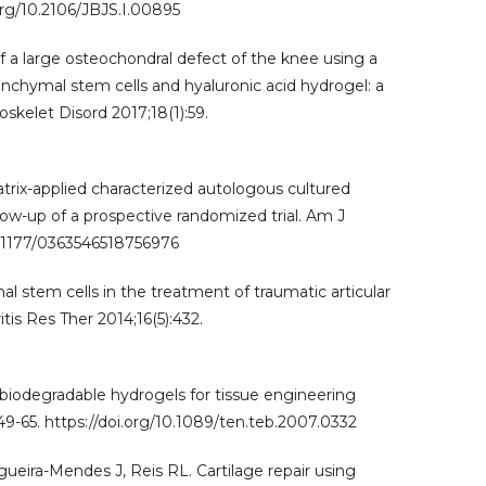
org/10.2106/JBJS.I.00895
 a large osteochondral defect of the knee using a
nchymal stem cells and hyaluronic acid hydrogel: a
skelet Disord 2017;18(1):59.
Matrix-applied characterized autologous cultured
low-up of a prospective randomized trial. Am J
10.1177/0363546518756976
stem cells in the treatment of traumatic articular
tis Res Ther 2014;16(5):432.
biodegradable hydrogels for tissue engineering
49-65. https://doi.org/10.1089/ten.teb.2007.0332
egueira-Mendes J, Reis RL. Cartilage repair using