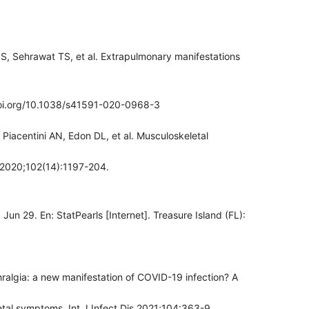
, Sehrawat TS, et al. Extrapulmonary manifestations
doi.org/10.1038/s41591-020-0968-3
Piacentini AN, Edon DL, et al. Musculoskeletal
 2020;102(14):1197-204.
Jun 29. En: StatPearls [Internet]. Treasure Island (FL):
algia: a new manifestation of COVID-19 infection? A
tal symptoms. Int J Infect Dis 2021;104:363-9.