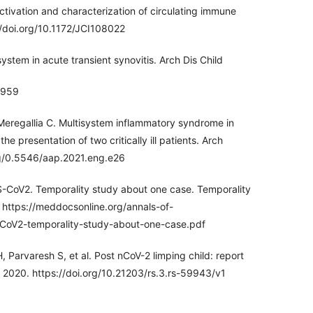
ctivation and characterization of circulating immune
//doi.org/10.1172/JCI108022
system in acute transient synovitis. Arch Dis Child
.959
 Meregallia C. Multisystem inflammatory syndrome in
e presentation of two critically ill patients. Arch
org/0.5546/aap.2021.eng.e26
S-CoV2. Temporality study about one case. Temporality
 https://meddocsonline.org/annals-of-
S-CoV2-temporality-study-about-one-case.pdf
, Parvaresh S, et al. Post nCoV-2 limping child: report
l 2020. https://doi.org/10.21203/rs.3.rs-59943/v1