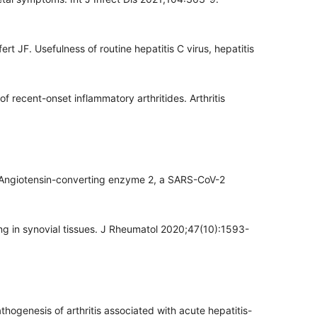
rt JF. Usefulness of routine hepatitis C virus, hepatitis
of recent-onset inflammatory arthritides. Arthritis
Angiotensin-converting enzyme 2, a SARS-CoV-2
ng in synovial tissues. J Rheumatol 2020;47(10):1593-
hogenesis of arthritis associated with acute hepatitis-