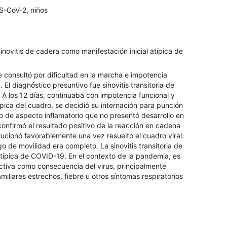
RS-CoV-2, niños
ovitis de cadera como manifestación inicial atípica de
 consultó por dificultad en la marcha e impotencia
 El diagnóstico presuntivo fue sinovitis transitoria de
 A los 12 días, continuaba con impotencia funcional y
ípica del cuadro, se decidió su internación para punción
aro de aspecto inflamatorio que no presentó desarrollo en
 confirmó el resultado positivo de la reacción en cadena
ucionó favorablemente una vez resuelto el cuadro viral.
go de movilidad era completo. La sinovitis transitoria de
 atípica de COVID-19. En el contexto de la pandemia, es
ctiva como consecuencia del virus, principalmente
iliares estrechos, fiebre u otros síntomas respiratorios