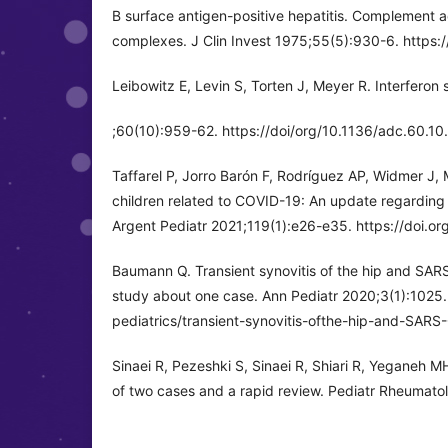
B surface antigen-positive hepatitis. Complement a
complexes. J Clin Invest 1975;55(5):930-6. https:
Leibowitz E, Levin S, Torten J, Meyer R. Interferon 
;60(10):959-62. https://doi/org/10.1136/adc.60.10
Taffarel P, Jorro Barón F, Rodríguez AP, Widmer J,
children related to COVID-19: An update regarding th
Argent Pediatr 2021;119(1):e26-e35. https://doi.
Baumann Q. Transient synovitis of the hip and SAR
study about one case. Ann Pediatr 2020;3(1):1025.
pediatrics/transient-synovitis-ofthe-hip-and-SAR
Sinaei R, Pezeshki S, Sinaei R, Shiari R, Yeganeh MH
of two cases and a rapid review. Pediatr Rheumato