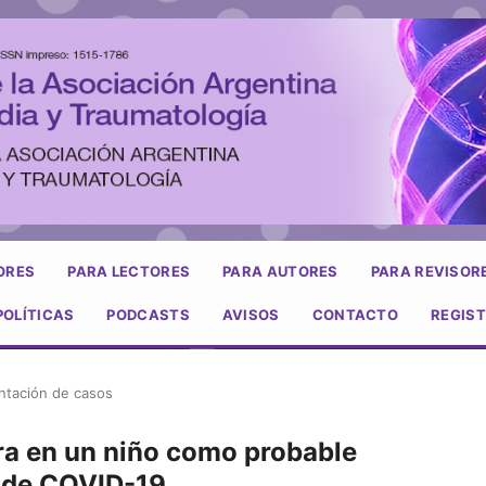
ORES
PARA LECTORES
PARA AUTORES
PARA REVISOR
POLÍTICAS
PODCASTS
AVISOS
CONTACTO
REGIS
ntación de casos
era en un niño como probable
a de COVID-19