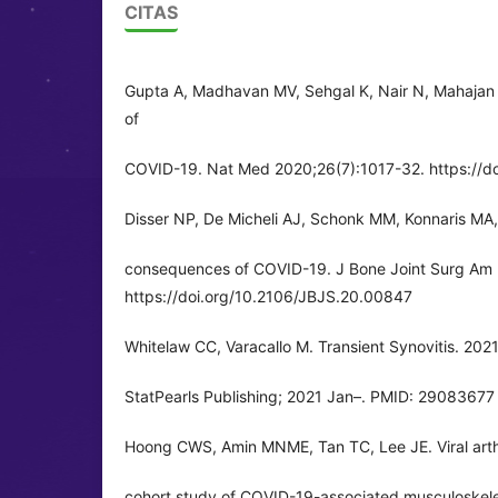
CITAS
Gupta A, Madhavan MV, Sehgal K, Nair N, Mahajan S
of
COVID-19. Nat Med 2020;26(7):1017-32. https://
Disser NP, De Micheli AJ, Schonk MM, Konnaris MA, 
consequences of COVID-19. J Bone Joint Surg Am
https://doi.org/10.2106/JBJS.20.00847
Whitelaw CC, Varacallo M. Transient Synovitis. 2021 
StatPearls Publishing; 2021 Jan–. PMID: 29083677
Hoong CWS, Amin MNME, Tan TC, Lee JE. Viral arthr
cohort study of COVID-19-associated musculoskele