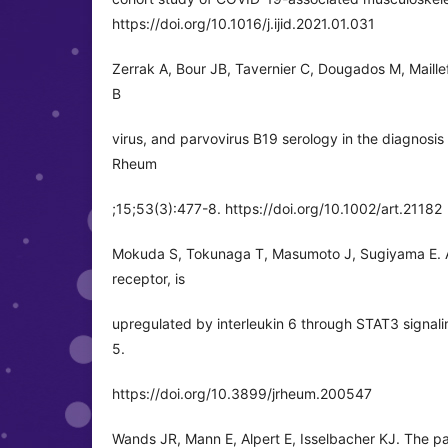
https://doi.org/10.1016/j.ijid.2021.01.031
Zerrak A, Bour JB, Tavernier C, Dougados M, Maillefe
B
virus, and parvovirus B19 serology in the diagnosis 
Rheum
;15;53(3):477-8. https://doi.org/10.1002/art.21182
Mokuda S, Tokunaga T, Masumoto J, Sugiyama E. 
receptor, is
upregulated by interleukin 6 through STAT3 signali
5.
https://doi.org/10.3899/jrheum.200547
Wands JR, Mann E, Alpert E, Isselbacher KJ. The pat