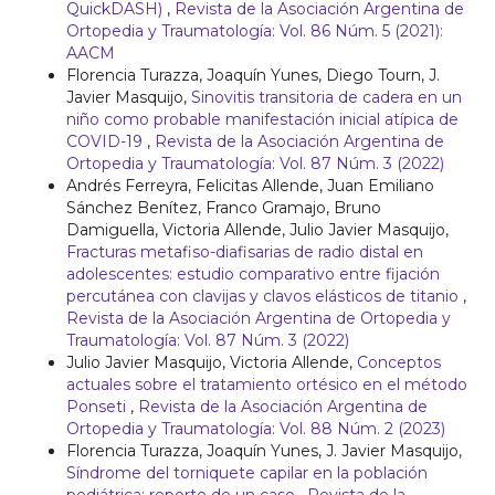
QuickDASH)
,
Revista de la Asociación Argentina de
Ortopedia y Traumatología: Vol. 86 Núm. 5 (2021):
AACM
Florencia Turazza, Joaquín Yunes, Diego Tourn, J.
Javier Masquijo,
Sinovitis transitoria de cadera en un
niño como probable manifestación inicial atípica de
COVID-19
,
Revista de la Asociación Argentina de
Ortopedia y Traumatología: Vol. 87 Núm. 3 (2022)
Andrés Ferreyra, Felicitas Allende, Juan Emiliano
Sánchez Benítez, Franco Gramajo, Bruno
Damiguella, Victoria Allende, Julio Javier Masquijo,
Fracturas metafiso-diafisarias de radio distal en
adolescentes: estudio comparativo entre fijación
percutánea con clavijas y clavos elásticos de titanio
,
Revista de la Asociación Argentina de Ortopedia y
Traumatología: Vol. 87 Núm. 3 (2022)
Julio Javier Masquijo, Victoria Allende,
Conceptos
actuales sobre el tratamiento ortésico en el método
Ponseti
,
Revista de la Asociación Argentina de
Ortopedia y Traumatología: Vol. 88 Núm. 2 (2023)
Florencia Turazza, Joaquín Yunes, J. Javier Masquijo,
Síndrome del torniquete capilar en la población
pediátrica: reporte de un caso
,
Revista de la