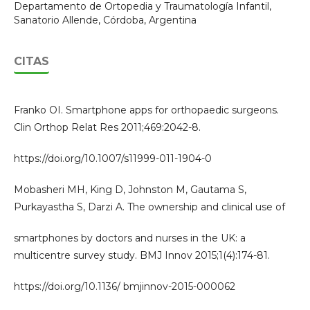
Departamento de Ortopedia y Traumatología Infantil,
Sanatorio Allende, Córdoba, Argentina
CITAS
Franko OI. Smartphone apps for orthopaedic surgeons.
Clin Orthop Relat Res 2011;469:2042-8.
https://doi.org/10.1007/s11999-011-1904-0
Mobasheri MH, King D, Johnston M, Gautama S,
Purkayastha S, Darzi A. The ownership and clinical use of
smartphones by doctors and nurses in the UK: a
multicentre survey study. BMJ Innov 2015;1(4):174-81.
https://doi.org/10.1136/ bmjinnov-2015-000062