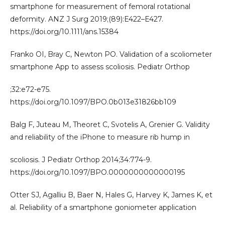
smartphone for measurement of femoral rotational
deformity. ANZ J Surg 2019;(89):E422–E427.
https://doi.org/10.1111/ans.15384
Franko OI, Bray C, Newton PO. Validation of a scoliometer
smartphone App to assess scoliosis. Pediatr Orthop
;32:e72-e75.
https://doi.org/10.1097/BPO.0b013e31826bb109
Balg F, Juteau M, Theoret C, Svotelis A, Grenier G. Validity
and reliability of the iPhone to measure rib hump in
scoliosis. J Pediatr Orthop 2014;34:774-9.
https://doi.org/10.1097/BPO.0000000000000195
Otter SJ, Agalliu B, Baer N, Hales G, Harvey K, James K, et
al. Reliability of a smartphone goniometer application