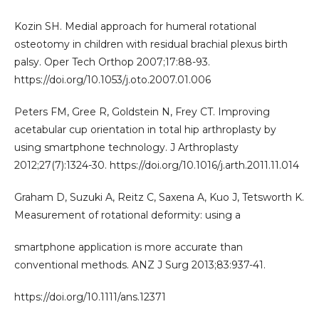
Kozin SH. Medial approach for humeral rotational
osteotomy in children with residual brachial plexus birth
palsy. Oper Tech Orthop 2007;17:88-93.
https://doi.org/10.1053/j.oto.2007.01.006
Peters FM, Gree R, Goldstein N, Frey CT. Improving
acetabular cup orientation in total hip arthroplasty by
using smartphone technology. J Arthroplasty
2012;27(7):1324-30. https://doi.org/10.1016/j.arth.2011.11.014
Graham D, Suzuki A, Reitz C, Saxena A, Kuo J, Tetsworth K.
Measurement of rotational deformity: using a
smartphone application is more accurate than
conventional methods. ANZ J Surg 2013;83:937-41.
https://doi.org/10.1111/ans.12371