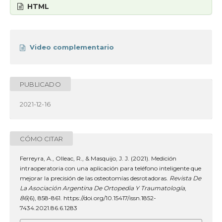
HTML
Video complementario
PUBLICADO
2021-12-16
CÓMO CITAR
Ferreyra, A., Olleac, R., & Masquijo, J. J. (2021). Medición
intraoperatoria con una aplicación para teléfono inteligente que
mejorar la precisión de las osteotomías desrotadoras.
Revista De
La Asociación Argentina De Ortopedia Y Traumatología
,
86
(6), 858-861. https://doi.org/10.15417/issn.1852-
7434.2021.86.6.1283