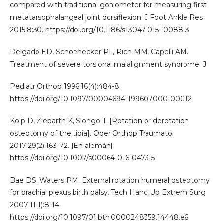
compared with traditional goniometer for measuring first
metatarsophalangeal joint dorsiflexion. J Foot Ankle Res
2015;8:30. https://doi.org/10.1186/s13047-015- 0088-3
Delgado ED, Schoenecker PL, Rich MM, Capelli AM.
Treatment of severe torsional malalignment syndrome. J
Pediatr Orthop 1996;16(4):484-8.
https://doi.org/10.1097/00004694-199607000-00012
Kolp D, Ziebarth K, Slongo T. [Rotation or derotation
osteotomy of the tibia]. Oper Orthop Traumatol
2017;29(2):163-72. [En alemán]
https://doi.org/10.1007/s00064-016-0473-5
Bae DS, Waters PM. External rotation humeral osteotomy
for brachial plexus birth palsy. Tech Hand Up Extrem Surg
2007;11(1):8-14.
https://doi.org/10.1097/01.bth.0000248359.14448.e6