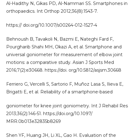
Al-Hadithy N, Gikas PD, Al-Nammari SS. Smartphones in
orthopaedics. Int Orthop 2012;36(8):1543-7.
https:// doi.org/10.1007/s00264-012-1527-4
Behnoush B, Tavakoli N, Bazmi E, Nateghi Fard F,
Pourgharib Shahi MH, Okazi A, et al. Smartphone and
universal goniometer for measurement of elbow joint
motions: a comparative study. Asian J Sports Med
2016;7(2):e30668. https://doi. org/10.5812/asjsm.30668
Ferriero G, Vercelli S, Sartorio F, Muñoz Lasa S, Ilieva E,
Brigatti E, et al. Reliability of a smartphone-based
goniometer for knee joint goniometry. Int J Rehabil Res
2013;36(2):146-51. https://doi.org/10.1097/
MRR.0b013e32835b8269
Shen YF, Huang JH, Li XL, Gao H. Evaluation of the