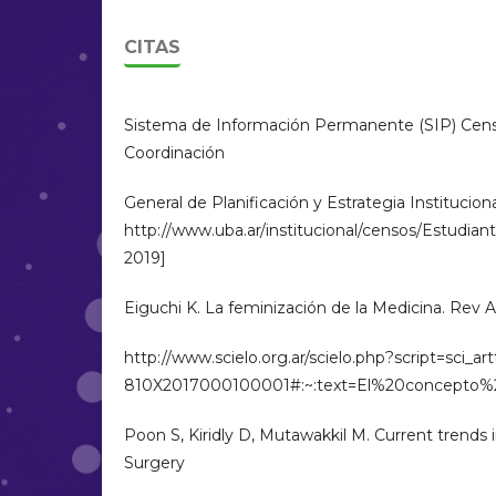
CITAS
Sistema de Información Permanente (SIP) Censo
Coordinación
General de Planificación y Estrategia Instituciona
http://www.uba.ar/institucional/censos/Estudian
2019]
Eiguchi K. La feminización de la Medicina. Rev A
http://www.scielo.org.ar/scielo.php?script=sci_a
810X2017000100001#:~:text=El%20concept
Poon S, Kiridly D, Mutawakkil M. Current trends i
Surgery