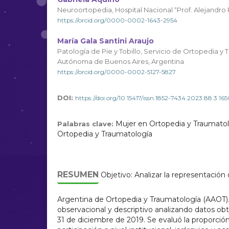
Neuroortopedia, Hospital Nacional “Prof. Alejandro 
https://orcid.org/0000-0002-1643-2954
María Gala Santini Araujo
Patología de Pie y Tobillo, Servicio de Ortopedia y 
Autónoma de Buenos Aires, Argentina
https://orcid.org/0000-0002-5127-5827
DOI:
https://doi.org/10.15417/issn.1852-7434.2023.88.3.16
Mujer en Ortopedia y Traumatol
Palabras clave:
Ortopedia y Traumatología
RESUMEN
Objetivo: Analizar la representación 
Argentina de Ortopedia y Traumatología (AAOT).
observacional y descriptivo analizando datos obt
31 de diciembre de 2019. Se evaluó la proporci