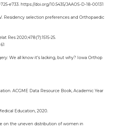
725-e733. https://doi.org/10.5435/JAAOS-D-18-00131
 V. Residency selection preferences and Orthopaedic
lat Res 2020;478(7):1515-25.
161
ery: We all know it’s lacking, but why? Iowa Orthop
ducation. ACGME Data Resource Book, Academic Year
Medical Education, 2020.
te on the uneven distribution of women in