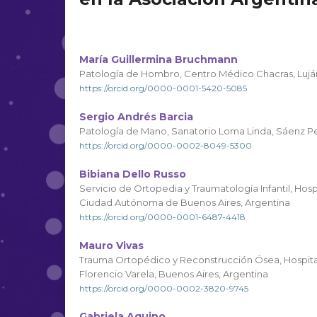
María Guillermina Bruchmann
Patología de Hombro, Centro Médico Chacras, Lujá
https://orcid.org/0000-0001-5420-5085
Sergio Andrés Barcia
Patología de Mano, Sanatorio Loma Linda, Sáenz P
https://orcid.org/0000-0002-8049-5300
Bibiana Dello Russo
Servicio de Ortopedia y Traumatología Infantil, Hospi
Ciudad Autónoma de Buenos Aires, Argentina
https://orcid.org/0000-0001-6487-4418
Mauro Vivas
Trauma Ortopédico y Reconstrucción Ósea, Hospital
Florencio Varela, Buenos Aires, Argentina
https://orcid.org/0000-0002-3820-9745
Gabriela Aquino