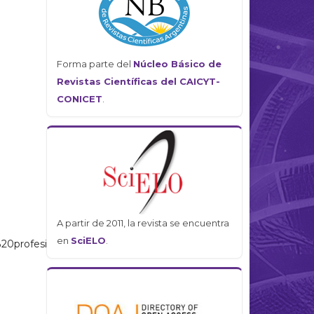
Forma parte del
Núcleo Básico de
Revistas Científicas del CAICYT-
CONICET
.
A partir de 2011, la revista se encuentra
en
SciELO
.
la%20profesi%C3%B3n%20m%C3%A9dica