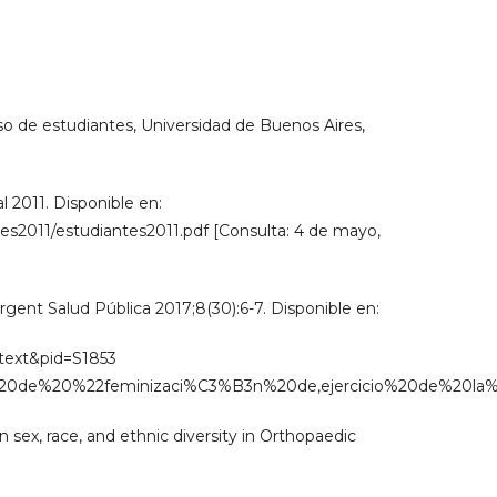
 de estudiantes, Universidad de Buenos Aires,
l 2011. Disponible en:
tes2011/estudiantes2011.pdf [Consulta: 4 de mayo,
rgent Salud Pública 2017;8(30):6-7. Disponible en:
rttext&pid=S1853
o%20de%20%22feminizaci%C3%B3n%20de,ejercicio%20de%20
n sex, race, and ethnic diversity in Orthopaedic