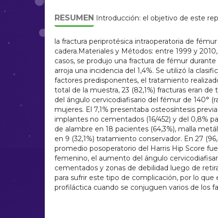
RESUMEN
Introducción: el objetivo de este re
la fractura periprotésica intraoperatoria de fému
cadera.Materiales y Métodos: entre 1999 y 2010,
casos, se produjo una fractura de fémur durante u
arroja una incidencia del 1,4%. Se utilizó la clas
factores predisponentes, el tratamiento realizado,
total de la muestra, 23 (82,1%) fracturas eran de 
del ángulo cervicodiafisario del fémur de 140° (
mujeres. El 7,1% presentaba osteosíntesis previa.
implantes no cementados (16/452) y del 0,8% para
de alambre en 18 pacientes (64,3%), malla metál
en 9 (32,1%) tratamiento conservador. En 27 (96,
promedio posoperatorio del Harris Hip Score fue
femenino, el aumento del ángulo cervicodiafisari
cementados y zonas de debilidad luego de retira
para sufrir este tipo de complicación, por lo qu
profiláctica cuando se conjuguen varios de los 