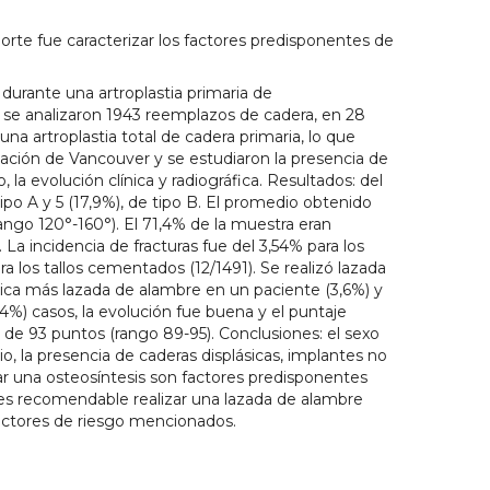
porte fue caracterizar los factores predisponentes de
r durante una artroplastia primaria de
 se analizaron 1943 reemplazos de cadera, en 28
na artroplastia total de cadera primaria, lo que
ificación de Vancouver y se estudiaron la presencia de
 la evolución clínica y radiográfica. Resultados: del
tipo A y 5 (17,9%), de tipo B. El promedio obtenido
rango 120°-160°). El 71,4% de la muestra eran
 La incidencia de fracturas fue del 3,54% para los
 los tallos cementados (12/1491). Se realizó lazada
ica más lazada de alambre en un paciente (3,6%) y
4%) casos, la evolución fue buena y el puntaje
 de 93 puntos (rango 89-95). Conclusiones: el sexo
o, la presencia de caderas displásicas, implantes no
r una osteosíntesis son factores predisponentes
e es recomendable realizar una lazada de alambre
factores de riesgo mencionados.