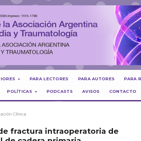
RIORES
PARA LECTORES
PARA AUTORES
PARA 
POLÍTICAS
PODCASTS
AVISOS
CONTACTO
gación Clínica
e fractura intraoperatoria de
l de cadera primaria.