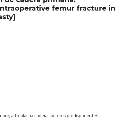
intraoperative femur fracture in
asty]
ambre, artroplastia cadera, factores predisponentes