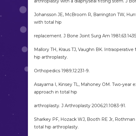
arthroplasty with a diaphyseal fitting stem. J 
Johansson JE, McBroom R, Barrington TW, Hunter 
with total hip
replacement. J Bone Joint Surg Am 1981;63:1435
Mallory TH, Kraus TJ, Vaughn BK. Intraoperative 
hip arthroplasty.
Orthopedics 1989;12:231-9.
Asayama I, Kinsey TL, Mahoney OM. Two-year expe
approach in total hip
arthroplasty. J Arthroplasty 2006;21:1083-91.
Sharkey PF, Hozack WJ, Booth RE Jr, Rothman R
total hip arthroplasty.