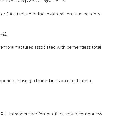
Bone Joint Surg Am 2004;86:480-5.
GA. Fracture of the ipsilateral femur in patients
-42.
femoral fractures associated with cementless total
rience using a limited incision direct lateral
H. Intraoperative femoral fractures in cementless