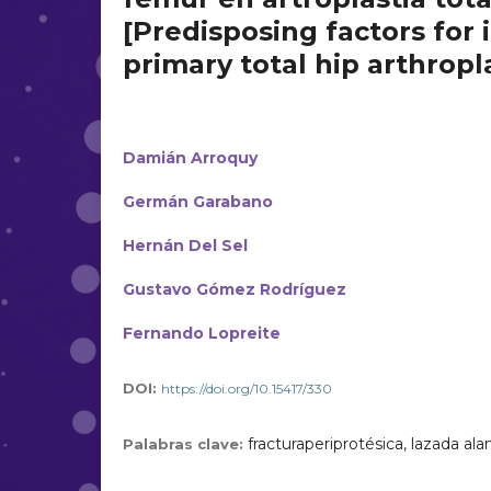
[Predisposing factors for 
primary total hip arthropl
Damián Arroquy
Germán Garabano
Hernán Del Sel
Gustavo Gómez Rodríguez
Fernando Lopreite
DOI:
https://doi.org/10.15417/330
fracturaperiprotésica, lazada al
Palabras clave: