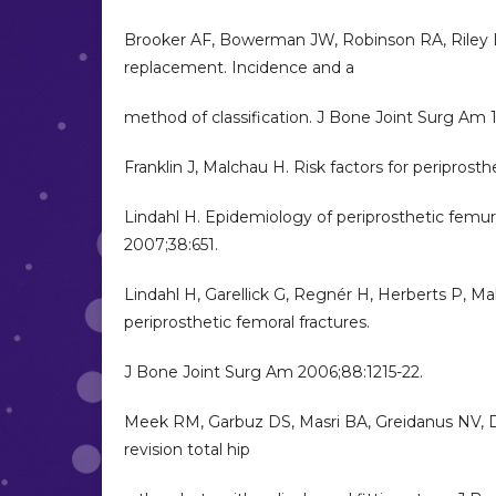
Brooker AF, Bowerman JW, Robinson RA, Riley LH 
replacement. Incidence and a
method of classification. J Bone Joint Surg Am 1
Franklin J, Malchau H. Risk factors for periprosth
Lindahl H. Epidemiology of periprosthetic femur f
2007;38:651.
Lindahl H, Garellick G, Regnér H, Herberts P, 
periprosthetic femoral fractures.
J Bone Joint Surg Am 2006;88:1215-22.
Meek RM, Garbuz DS, Masri BA, Greidanus NV, Du
revision total hip