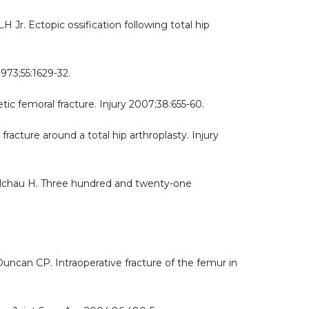
Jr. Ectopic ossification following total hip
973;55:1629-32.
etic femoral fracture. Injury 2007;38:655-60.
racture around a total hip arthroplasty. Injury
Malchau H. Three hundred and twenty-one
ncan CP. Intraoperative fracture of the femur in