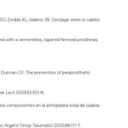
DJ, Dodds KL, Adams JB. Cerclage wires or cables
ed with a cementless, tapered femoral prosthesis:
, Duncan CP. The prevention of periprosthetic
urse Lect 2003;52:301-8.
 los componentes en la artroplastia total de cadera.
soc Argent Ortop Traumatol 2003;68:111-7.