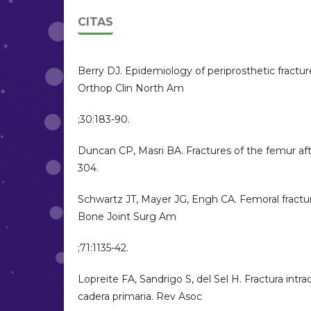
CITAS
Berry DJ. Epidemiology of periprosthetic fractur
Orthop Clin North Am
;30:183-90.
Duncan CP, Masri BA. Fractures of the femur aft
304.
Schwartz JT, Mayer JG, Engh CA. Femoral fractur
Bone Joint Surg Am
;71:1135-42.
Lopreite FA, Sandrigo S, del Sel H. Fractura intra
cadera primaria. Rev Asoc