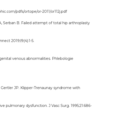
phic.com/pdfs/ortope/or-2011/or112j.pdf
, Serban B. Failed attempt of total hip arthroplasty
ect 2019;l9(4):1-5.
enital venous abnormalities. Phlebologie
Gertler JP. Klipper-Trenaunay syndrome with
ve pulmonary dysfunction. J Vasc Surg. 1995;21:686-