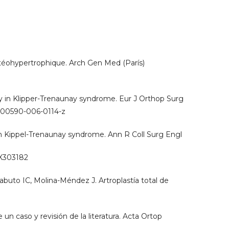
téohypertrophique. Arch Gen Med (París)
ty in Klipper-Trenaunay syndrome. Eur J Orthop Surg
/s00590-006-0114-z
 in Kippel-Trenaunay syndrome. Ann R Coll Surg Engl
8X303182
buto IC, Molina-Méndez J. Artroplastía total de
un caso y revisión de la literatura. Acta Ortop