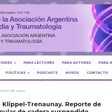
RIORES
PARA LECTORES
PARA AUTORES
PARA 
POLÍTICAS
PODCASTS
AVISOS
CONTACTO
tación de casos
 Klippel-Trenaunay. Reporte de
icular de cadera suspendido