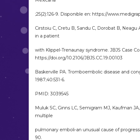
Mexicana
;25(2):126-9. Disponible en: https://www.medigra
Cirstoiu C, Cretu B, Sandu C, Dorobat B, Neagu A
in a patient
with Klippel-Trenaunay syndrome. JBJS Case Conn
https://doi.org/10.2106/JBJS.CC.19.00103
Baskerville PA. Tromboembolic disease and cong
1987;40:531-6.
PMID: 3039545
Muluk SC, Ginns LC, Semigram MJ, Kaufman JA, 
multiple
pulmonary emboli-an unusual cause of progressi
90.