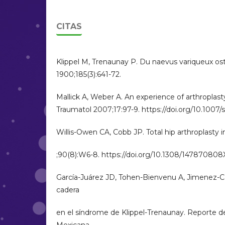
CITAS
Klippel M, Trenaunay P. Du naevus variqueux os
1900;185(3):641-72.
Mallick A, Weber A. An experience of arthroplas
Traumatol 2007;17:97-9. https://doi.org/10.1007
Willis-Owen CA, Cobb JP. Total hip arthroplasty
;90(8):W6-8. https://doi.org/10.1308/14787080
García-Juárez JD, Tohen-Bienvenu A, Jimenez-Ca
cadera
en el síndrome de Klippel-Trenaunay. Reporte de 