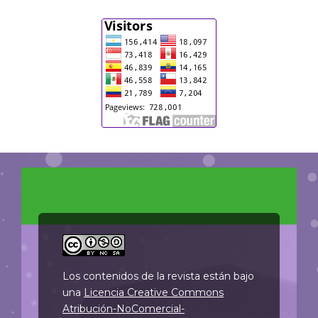
Los contenidos de la revista están bajo
una
Licencia Creative Commons
Atribución-NoComercial-