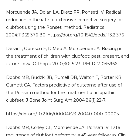
Morcuende JA, Dolan LA, Dietz FR, Ponseti IV. Radical
reduction in the rate of extensive corrective surgery for
clubfoot using the Ponseti method. Pediatrics
2004;113(2):376-80. https://doi.org/10.1542/peds.113.2.376
Desai L, Oprescu F, DiMeo A, Morcuende JA. Bracing in
the treatment of children with clubfoot: past, present, and
future. Iowa Orthop J 2010;30:15-23. PMID: 21045966
Dobbs MB, Rudzki JR, Purcell DB, Walton T, Porter KR,
Gurnett CA. Factors predictive of outcome after use of
the Ponseti method for the treatment of idiopathic
clubfeet. J Bone Joint Surg Am 2004;86(1):22-7.
https://doi.org/10.2106/00004623-200401000-00005
Dobbs MB, Corley CL, Morcuende JA, Ponseti IV. Late
recurrence of clubfoot deformity: a 45-year followup. Clin