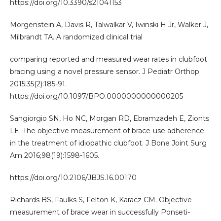
https://doi.org/10.3390/s21041153
Morgenstein A, Davis R, Talwalkar V, Iwinski H Jr, Walker J,
Milbrandt TA. A randomized clinical trial
comparing reported and measured wear rates in clubfoot
bracing using a novel pressure sensor. J Pediatr Orthop
2015;35(2):185-91.
https://doi.org/10.1097/BPO.0000000000000205
Sangiorgio SN, Ho NC, Morgan RD, Ebramzadeh E, Zionts
LE. The objective measurement of brace-use adherence
in the treatment of idiopathic clubfoot. J Bone Joint Surg
Am 2016;98(19):1598-1605.
https://doi.org/10.2106/JBJS.16.00170
Richards BS, Faulks S, Felton K, Karacz CM. Objective
measurement of brace wear in successfully Ponseti-