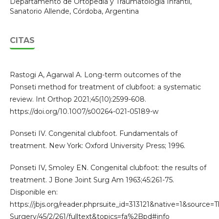
Departamento de Ortopedia y Traumatología Infantil,
Sanatorio Allende, Córdoba, Argentina
CITAS
Rastogi A, Agarwal A. Long-term outcomes of the
Ponseti method for treatment of clubfoot: a systematic
review. Int Orthop 2021;45(10):2599-608.
https://doi.org/10.1007/s00264-021-05189-w
Ponseti IV. Congenital clubfoot. Fundamentals of
treatment. New York: Oxford University Press; 1996.
Ponseti IV, Smoley EN. Congenital clubfoot: the results of
treatment. J Bone Joint Surg Am 1963;45:261-75.
Disponible en:
https://jbjs.org/reader.phprsuite_id=313121&native=1&source
Surgery/45/2/261/fulltext&topics=fa%2Bpd#info