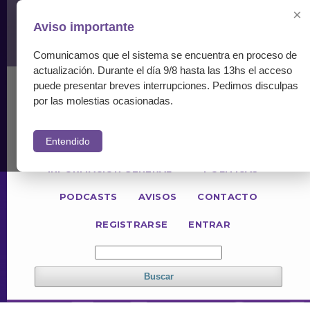
×
Aviso importante
Comunicamos que el sistema se encuentra en proceso de
actualización. Durante el día 9/8 hasta las 13hs el acceso
puede presentar breves interrupciones. Pedimos disculpas
ACTUAL
NÚMEROS ANTERIORES
por las molestias ocasionadas.
PARA LECTORES
PARA AUTORES
Entendido
PARA REVISORES
INFORMACIÓN GENERAL
POLÍTICAS
PODCASTS
AVISOS
CONTACTO
REGISTRARSE
ENTRAR
Buscar