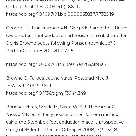
Orthop Relat Res 2003;(411):188-92.
https://doi.org/10.1097/01.blo.0000065837.77325.19
George HL, Unnikrishnan PN, Garg NK, Sampath J, Bruce
CE. Unilateral foot abduction orthosis: is it a substitute for
Denis Browne boots following Ponseti technique? J
Pediatr Orthop B 2011;20(1):22-5.
https://doi.org/10.1097/BPB.0b013e32833fb8a5
Browne D. Talipes equino varus. Postgrad Med J
1937;13(144):349-362.1.
https://doi.org/10.1136/pgmj.13.144.349
Bouchoucha S, Smida M, Saïed W, Safi H, Ammar C,
Nessib MN, et al. Early results of the Ponseti method
using the Steenbek foot abduction brace: a prospective
study of 95 feet. J Pediatr Orthop B 2008;17(3):134-8.