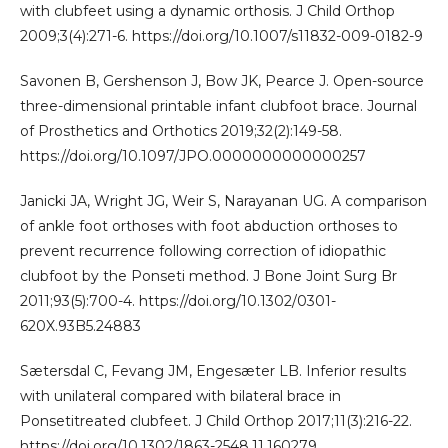
with clubfeet using a dynamic orthosis. J Child Orthop
2009;3(4):271-6. https://doi.org/10.1007/s11832-009-0182-9
Savonen B, Gershenson J, Bow JK, Pearce J. Open-source
three-dimensional printable infant clubfoot brace. Journal
of Prosthetics and Orthotics 2019;32(2):149-58.
https://doi.org/10.1097/JPO.0000000000000257
Janicki JA, Wright JG, Weir S, Narayanan UG. A comparison
of ankle foot orthoses with foot abduction orthoses to
prevent recurrence following correction of idiopathic
clubfoot by the Ponseti method. J Bone Joint Surg Br
2011;93(5):700-4. https://doi.org/10.1302/0301-
620X.93B5.24883
Sætersdal C, Fevang JM, Engesæter LB. Inferior results
with unilateral compared with bilateral brace in
Ponsetitreated clubfeet. J Child Orthop 2017;11(3):216-22.
https://doi.org/10.1302/1863-2548.11.160279