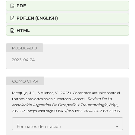
PDF
PDF_EN (ENGLISH)
HTML
PUBLICADO
2023-04-24
CÓMO CITAR
Masquijo, J. J., & Allende, V. (2023). Conceptos actuales sobre el
tratamiento ortésico en el método Ponseti .
Revista De La
Asociación Argentina De Ortopedia Y Traumatología
,
88
(2),
218-223. https://doi.org/10.15417/issn.1852-7434.2023.88.2.1698
Formatos de citación