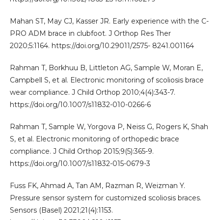
Mahan ST, May CJ, Kasser JR. Early experience with the C-
PRO ADM brace in clubfoot. J Orthop Res Ther
2020;5:1164. https://doi.org/10.29011/2575- 8241.001164
Rahman T, Borkhuu B, Littleton AG, Sample W, Moran E,
Campbell S, et al. Electronic monitoring of scoliosis brace
wear compliance. J Child Orthop 2010;4(4):343-7.
https://doi.org/10.1007/s11832-010-0266-6
Rahman T, Sample W, Yorgova P, Neiss G, Rogers K, Shah
S, et al. Electronic monitoring of orthopedic brace
compliance. J Child Orthop 2015;9(5):365-9.
https://doi.org/10.1007/s11832-015-0679-3
Fuss FK, Ahmad A, Tan AM, Razman R, Weizman Y.
Pressure sensor system for customized scoliosis braces.
Sensors (Basel) 2021;21(4):1153.