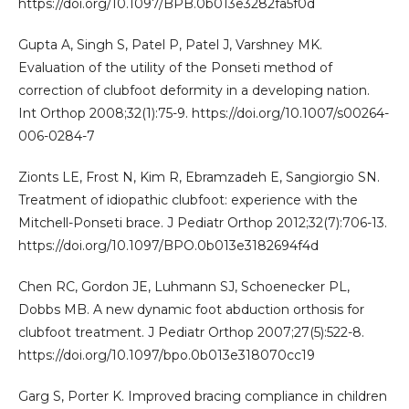
https://doi.org/10.1097/BPB.0b013e3282fa5f0d
Gupta A, Singh S, Patel P, Patel J, Varshney MK.
Evaluation of the utility of the Ponseti method of
correction of clubfoot deformity in a developing nation.
Int Orthop 2008;32(1):75-9. https://doi.org/10.1007/s00264-
006-0284-7
Zionts LE, Frost N, Kim R, Ebramzadeh E, Sangiorgio SN.
Treatment of idiopathic clubfoot: experience with the
Mitchell-Ponseti brace. J Pediatr Orthop 2012;32(7):706-13.
https://doi.org/10.1097/BPO.0b013e3182694f4d
Chen RC, Gordon JE, Luhmann SJ, Schoenecker PL,
Dobbs MB. A new dynamic foot abduction orthosis for
clubfoot treatment. J Pediatr Orthop 2007;27(5):522-8.
https://doi.org/10.1097/bpo.0b013e318070cc19
Garg S, Porter K. Improved bracing compliance in children